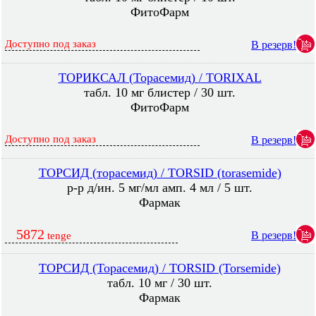
ФитоФарм
Доступно под заказ
В резерв!
ТОРИКСАЛ (Торасемид) / TORIXAL
табл. 10 мг блистер / 30 шт.
ФитоФарм
Доступно под заказ
В резерв!
ТОРСИД (торасемид) / TORSID (torasemide)
р-р д/ин. 5 мг/мл амп. 4 мл / 5 шт.
Фармак
5872
В резерв!
tenge
ТОРСИД (Торасемид) / TORSID (Torsemide)
табл. 10 мг / 30 шт.
Фармак