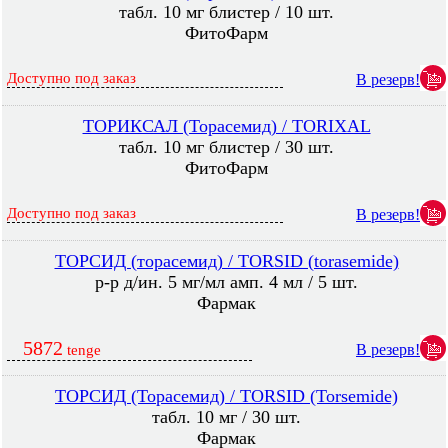
табл. 10 мг блистер / 10 шт.
ФитоФарм
Доступно под заказ
В резерв!
ТОРИКСАЛ (Торасемид) / TORIXAL
табл. 10 мг блистер / 30 шт.
ФитоФарм
Доступно под заказ
В резерв!
ТОРСИД (торасемид) / TORSID (torasemide)
р-р д/ин. 5 мг/мл амп. 4 мл / 5 шт.
Фармак
5872
В резерв!
tenge
ТОРСИД (Торасемид) / TORSID (Torsemide)
табл. 10 мг / 30 шт.
Фармак