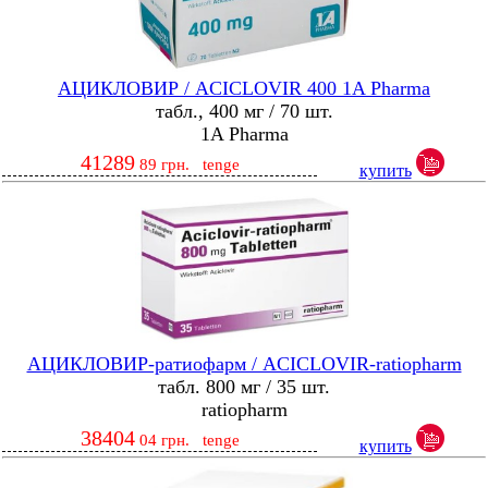
АЦИКЛОВИР / ACICLOVIR 400 1A Pharma
табл., 400 мг / 70 шт.
1A Pharma
41289
89
грн.
tenge
купить
АЦИКЛОВИР-ратиофарм / ACICLOVIR-ratiopharm
табл. 800 мг / 35 шт.
ratiopharm
38404
04
грн.
tenge
купить