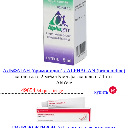
АЛЬФАГАН (бримонидин) / ALPHAGAN (brimonidine)
капли глаз. 2 мг/мл 5 мл фл.-капельн. / 1 шт.
AbbVie
49654
54
грн.
tenge
купить
ГИДРОКОРТИЗОН АЛ крем от аллергических