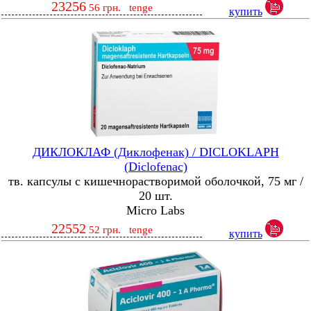
23256
56
грн.
tenge
купить
ДИКЛОКЛАФ (Диклофенак) / DICLOKLAPH
(Diclofenac)
тв. капсулы с кишечнорастворимой оболочкой, 75 мг /
20 шт.
Micro Labs
22552
52
грн.
tenge
купить