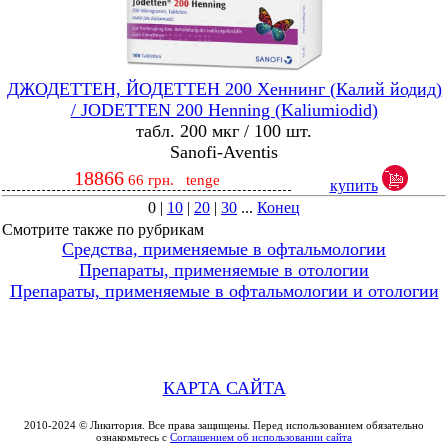
ДЖОДЕТТЕН, ЙОДЕТТЕН 200 Хеннинг (Калий йодид)
/ JODETTEN 200 Henning (Kaliumiodid)
табл. 200 мкг / 100 шт.
Sanofi-Aventis
18866
66
грн.
tenge
купить
0
|
10
|
20
|
30
...
Конец
Смотрите также по рубрикам
Средства, применяемые в офтальмологии
Препараты, применяемые в отологии
Препараты, применяемые в офтальмологии и отологии
КАРТА САЙТА
2010-2024 © Ликитория. Все права защищены. Перед использованием обязательно
ознакомьтесь с
Соглашением об использовании сайта