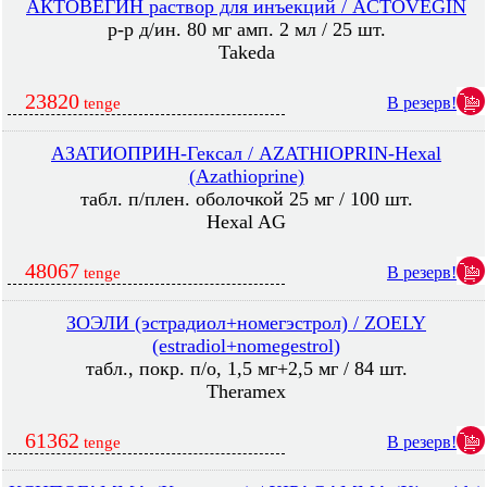
АКТОВЕГИН раствор для инъекций / ACTOVEGIN
р-р д/ин. 80 мг амп. 2 мл / 25 шт.
Takeda
23820
В резерв!
tenge
АЗАТИОПРИН-Гексал / AZATHIOPRIN-Hexal
(Azathioprine)
табл. п/плен. оболочкой 25 мг / 100 шт.
Hexal AG
48067
В резерв!
tenge
ЗОЭЛИ (эстрадиол+номегэстрол) / ZOELY
(estradiol+nomegestrol)
табл., покр. п/о, 1,5 мг+2,5 мг / 84 шт.
Theramex
61362
В резерв!
tenge