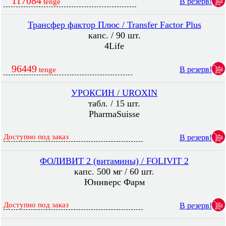
117084
В резерв!
tenge
Трансфер фактор Плюс / Transfer Factor Plus
капс. / 90 шт.
4Life
96449
В резерв!
tenge
УРОКСИН / UROXIN
табл. / 15 шт.
PharmaSuisse
Доступно под заказ
В резерв!
ФОЛИВИТ 2 (витамины) / FOLIVIT 2
капс. 500 мг / 60 шт.
Юниверс Фарм
Доступно под заказ
В резерв!