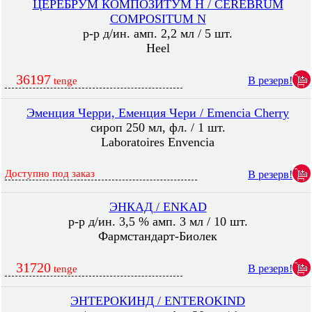
ЦЕРЕБРУМ КОМПОЗИТУМ Н / CEREBRUM
COMPOSITUM N
р-р д/ин. амп. 2,2 мл / 5 шт.
Heel
36197
В резерв!
tenge
Эменция Черри, Еменция Чери / Emencia Cherry
сироп 250 мл, фл. / 1 шт.
Laboratoires Envencia
Доступно под заказ
В резерв!
ЭНКАД / ENKAD
р-р д/ин. 3,5 % амп. 3 мл / 10 шт.
Фармстандарт-Биолек
31720
В резерв!
tenge
ЭНТЕРОКИНД / ENTEROKIND