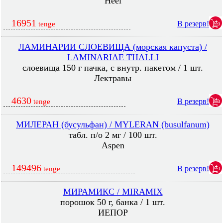
Heel
16951
В резерв!
tenge
ЛАМИНАРИИ СЛОЕВИЩА (морская капуста) /
LAMINARIAE THALLI
слоевища 150 г пачка, с внутр. пакетом / 1 шт.
Лектравы
4630
В резерв!
tenge
МИЛЕРАН (бусульфан) / MYLERAN (busulfanum)
табл. п/о 2 мг / 100 шт.
Aspen
149496
В резерв!
tenge
МИРАМИКС / MIRAMIX
порошок 50 г, банка / 1 шт.
ИЕПОР