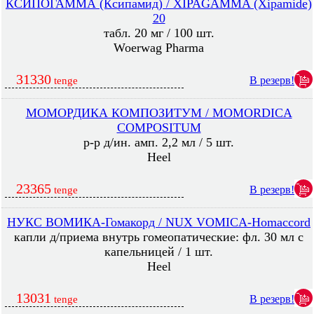
КСИПОГАММА (Ксипамид) / XIPAGAMMA (Xipamide)
20
табл. 20 мг / 100 шт.
Woerwag Pharma
31330
В резерв!
tenge
МОМОРДИКА КОМПОЗИТУМ / MOMORDICA
COMPOSITUM
р-р д/ин. амп. 2,2 мл / 5 шт.
Heel
23365
В резерв!
tenge
НУКС ВОМИКА-Гомакорд / NUX VOMICA-Homaccord
капли д/приема внутрь гомеопатические: фл. 30 мл с
капельницей / 1 шт.
Heel
13031
В резерв!
tenge