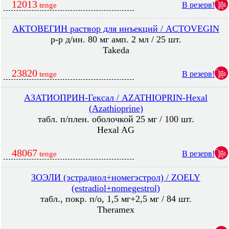
12013
В резерв!
tenge
АКТОВЕГИН раствор для инъекций / ACTOVEGIN
р-р д/ин. 80 мг амп. 2 мл / 25 шт.
Takeda
23820
В резерв!
tenge
АЗАТИОПРИН-Гексал / AZATHIOPRIN-Hexal
(Azathioprine)
табл. п/плен. оболочкой 25 мг / 100 шт.
Hexal AG
48067
В резерв!
tenge
ЗОЭЛИ (эстрадиол+номегэстрол) / ZOELY
(estradiol+nomegestrol)
табл., покр. п/о, 1,5 мг+2,5 мг / 84 шт.
Theramex