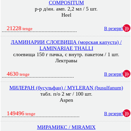
COMPOSITUM
р-р д/ин. амп. 2,2 мл / 5 шт.
Heel
21228
В резерв!
tenge
ЛАМИНАРИИ СЛОЕВИЩА (морская капуста) /
LAMINARIAE THALLI
слоевища 150 г пачка, с внутр. пакетом / 1 шт.
Лектравы
4630
В резерв!
tenge
МИЛЕРАН (бусульфан) / MYLERAN (busulfanum)
табл. п/о 2 мг / 100 шт.
Aspen
149496
В резерв!
tenge
МИРАМИКС / MIRAMIX