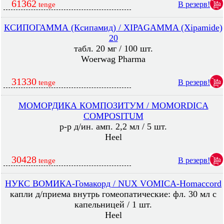
61362
В резерв!
tenge
КСИПОГАММА (Ксипамид) / XIPAGAMMA (Xipamide)
20
табл. 20 мг / 100 шт.
Woerwag Pharma
31330
В резерв!
tenge
МОМОРДИКА КОМПОЗИТУМ / MOMORDICA
COMPOSITUM
р-р д/ин. амп. 2,2 мл / 5 шт.
Heel
30428
В резерв!
tenge
НУКС ВОМИКА-Гомакорд / NUX VOMICA-Homaccord
капли д/приема внутрь гомеопатические: фл. 30 мл с
капельницей / 1 шт.
Heel