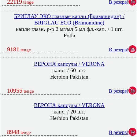
22119
В резерв!
tenge
БРИГЛАУ ЭКО глазные капли (Бримонидин) /
BRIGLAU ECO (Brimonidine)
капли глазн. р-р 2 мг/мл 5 мл фл.-кап. / 1 шт.
Polfa
9181
В резерв!
tenge
ВЕРОНА капсулы / VERONA
капс. / 60 шт.
Herbion Pakistan
10955
В резерв!
tenge
ВЕРОНА капсулы / VERONA
капс. / 20 шт.
Herbion Pakistan
8948
В резерв!
tenge