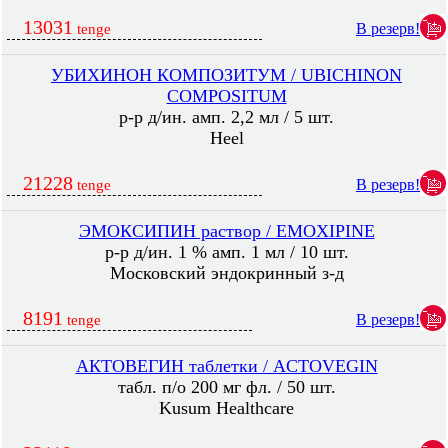
13031
В резерв!
tenge
УБИХИНОН КОМПОЗИТУМ / UBICHINON
COMPOSITUM
р-р д/ин. амп. 2,2 мл / 5 шт.
Heel
21228
В резерв!
tenge
ЭМОКСИПИН раствор / EMOXIPINE
р-р д/ин. 1 % амп. 1 мл / 10 шт.
Московский эндокринный з-д
8191
В резерв!
tenge
АКТОВЕГИН таблетки / ACTOVEGIN
табл. п/о 200 мг фл. / 50 шт.
Kusum Healthcare