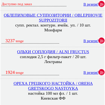
Доступно под заказ
В резерв!
ОБЛЕПИХОВЫЕ СУППОЗИТОРИИ / OBLEPIHOVIE
SUPPOZITORII
супп. ректал. контурн. ячейк. уп. / 10 шт.
Монфарм
3237
В резерв!
tenge
ОЛЬХИ СОПЛОДИЯ / ALNI FRUCTUS
соплодия 2,5 г фильтр-пакет / 20 шт.
Лектравы
1924
В резерв!
tenge
ОРЕХА ГРЕЦКОГО НАСТОЙКА / OREHA
GRETSKOGO NASTOYKA
настойка 100 мл фл. / 1 шт.
Киевская ФФ