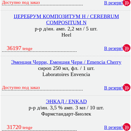
Доступно под заказ
В резерв!
ЦЕРЕБРУМ КОМПОЗИТУМ Н / CEREBRUM
COMPOSITUM N
р-р д/ин. амп. 2,2 мл / 5 шт.
Heel
36197
В резерв!
tenge
Эменция Черри, Еменция Чери / Emencia Cherry
сироп 250 мл, фл. / 1 шт.
Laboratoires Envencia
Доступно под заказ
В резерв!
ЭНКАД / ENKAD
р-р д/ин. 3,5 % амп. 3 мл / 10 шт.
Фармстандарт-Биолек
31720
В резерв!
tenge