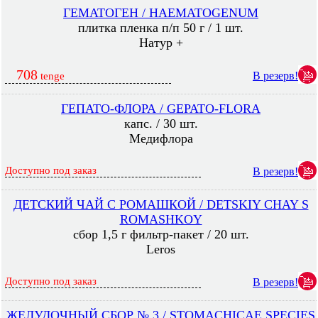
ГЕМАТОГЕН / HAEMATOGENUM
плитка пленка п/п 50 г / 1 шт.
Натур +
708
В резерв!
tenge
ГЕПАТО-ФЛОРА / GEPATO-FLORA
капс. / 30 шт.
Медифлора
Доступно под заказ
В резерв!
ДЕТСКИЙ ЧАЙ С РОМАШКОЙ / DETSKIY CHAY S
ROMASHKOY
сбор 1,5 г фильтр-пакет / 20 шт.
Leros
Доступно под заказ
В резерв!
ЖЕЛУДОЧНЫЙ СБОР № 3 / STOMACHICAE SPECIES