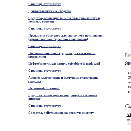
Страница отсутствует
Дерматологические средства
Средства, влияющие на мочеполовую систему и
половые гормоны
Страница отсутствует
Препараты гормонов для системного применения
(кроме половых гормонов и инсулинов)
Страница отсутствует
Противомикробные средства для системного
Пос
применения
Спи
Цефтобипрол медокарил / ceftobiprole medocaril
Страница отсутствует
С
Антинеопластические и иммуномодулирующие
Э
средства
оз
В
Иксазомиб / ixazomib
в 
Средства, влияющие на опорно-двигательный
аппарат
См
Страница отсутствует
Средства, действующие на нервную систему
АЗ
таб
He