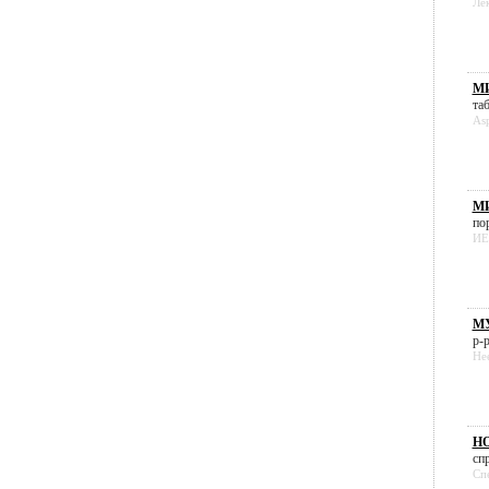
Ле
МИ
таб
As
М
пор
ИЕ
М
р-р
He
НО
спр
Сп