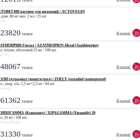
тенге
ТОВЕГИН раствор для инъекций / ACTOVEGIN
 д/ин. 80 мг амп. 2 мл / 25 шт.
keda
23820
тенге
В резерв!
АТИОПРИН-Гексал / AZATHIOPRIN-Hexal (Azathioprine)
л. п/плен. оболочкой 25 мг / 100 шт.
xal AG
48067
тенге
В резерв!
ЭЛИ (эстрадиол+номегэстрол) / ZOELY (estradiol+nomegestrol)
л., покр. п/о, 1,5 мг+2,5 мг / 84 шт.
eramex
61362
тенге
В резерв!
ИПОГАММА (Ксипамид) / XIPAGAMMA (Xipamide) 20
л. 20 мг / 100 шт.
erwag Pharma
31330
тенге
В резерв!