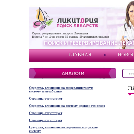
Сервис резервирования лекарств Ликитория
likitoria
7
из
10
на основе
59
оценок.
59
клиентских отзывов
ПОИСК И РЕЗЕРВИРОВАНИЕ ЛЕКАР
ГЛАВНАЯ
НОВО
Э
Средства, влияющие на пищеварительную
систему и метаболизм
Страница отсутствует
Средства, влияющие на систему крови и гемопоэз
Страница отсутствует
Страница отсутствует
Средства, влияющие на сердечно-сосудистую
систему