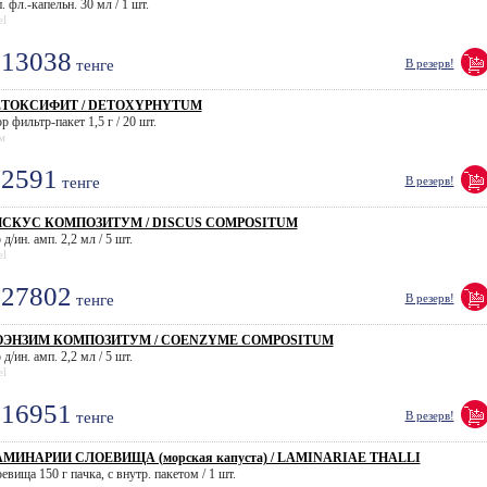
. фл.-капельн. 30 мл / 1 шт.
el
13038
тенге
В резерв!
ЕТОКСИФИТ / DETOXYPHYTUM
р фильтр-пакет 1,5 г / 20 шт.
м
2591
тенге
В резерв!
ИСКУС КОМПОЗИТУМ / DISCUS COMPOSITUM
 д/ин. амп. 2,2 мл / 5 шт.
el
27802
тенге
В резерв!
ОЭНЗИМ КОМПОЗИТУМ / COENZYME COMPOSITUM
 д/ин. амп. 2,2 мл / 5 шт.
el
16951
тенге
В резерв!
МИНАРИИ СЛОЕВИЩА (морская капуста) / LAMINARIAE THALLI
евища 150 г пачка, с внутр. пакетом / 1 шт.