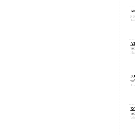
АК
р-р
Ta
АЗ
таб
He
ЗО
таб
Th
КС
таб
Wo