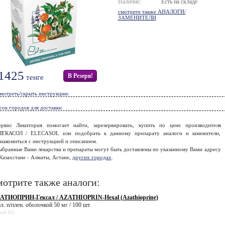
Наличие:
Есть на складе
смотрите также АНАЛОГИ/
ЗАМЕНИТЕЛИ
1425
В Резерв!
тенге
мотреть/скрыть инструкцию
сок городов для доставки
ервис Ликитория помогает найти, зарезервировать, купить по цене производителя
ЛЕКАСОЛ / ELECASOL или подобрать к данному препарату аналоги и заменители,
накомиться с инструкцией и описанием.
ыбранные Вами лекарства и препараты могут быть доставлены по указанному Вами адресу
Казахстане - Алматы, Астане,
других городах
.
отрите также аналоги:
АТИОПРИН-Гексал / AZATHIOPRIN-Hexal (Azathioprine)
л. п/плен. оболочкой 50 мг / 100 шт.
xal AG