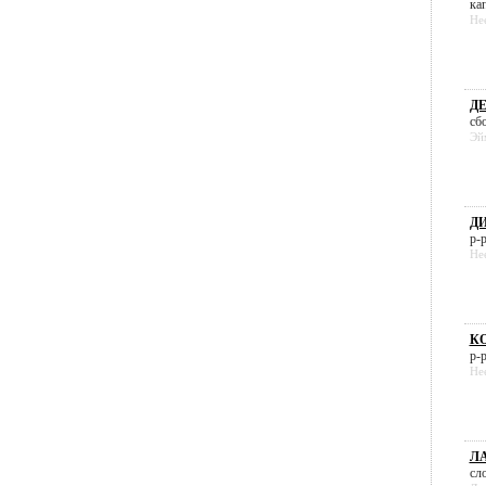
кап
He
Д
сбо
Эй
Д
р-р
He
К
р-р
He
ЛА
сло