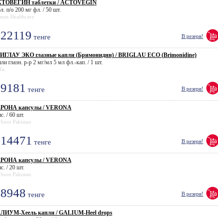
ТОВЕГИН таблетки / ACTOVEGIN
л. п/о 200 мг фл. / 50 шт.
sum Healthcare
22119
тенге
В резерв!
ИГЛАУ ЭКО глазные капли (Бримонидин) / BRIGLAU ECO (Brimonidine)
ли глазн. р-р 2 мг/мл 5 мл фл.-кап. / 1 шт.
fa
9181
тенге
В резерв!
РОНА капсулы / VERONA
с. / 60 шт.
bion Pakistan
14471
тенге
В резерв!
РОНА капсулы / VERONA
с. / 20 шт.
bion Pakistan
8948
тенге
В резерв!
ЛИУМ-Хеель капли / GALIUM-Heel drops