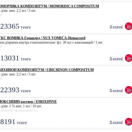
ОМОРДИКА КОМПОЗИТУМ / MOMORDICA COMPOSITUM
 д/ин. амп. 2,2 мл / 5 шт.
el
23365
тенге
В резерв!
КС ВОМИКА-Гомакорд / NUX VOMICA-Homaccord
пли д/приема внутрь гомеопатические: фл. 30 мл с капельницей / 1 шт.
el
13031
тенге
В резерв!
БИХИНОН КОМПОЗИТУМ / UBICHINON COMPOSITUM
 д/ин. амп. 2,2 мл / 5 шт.
el
22393
тенге
В резерв!
ОКСИПИН раствор / EMOXIPINE
 д/ин. 1 % амп. 1 мл / 10 шт.
сковский эндокринный з-д
8191
тенге
В резерв!