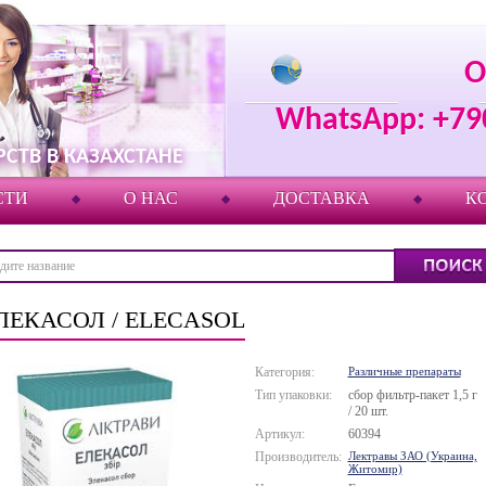
О
WhatsApp: +79
СТВ В КАЗАХСТАНЕ
СТИ
О НАС
ДОСТАВКА
К
ЛЕКАСОЛ / ELECASOL
Категория:
Различные препараты
Тип упаковки:
сбор фильтр-пакет 1,5 г
/ 20 шт.
Артикул:
60394
Производитель:
Лектравы ЗАО (Украина,
Житомир)