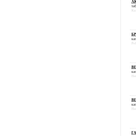
АК
таб
Ku
БР
кап
Pol
ВЕ
кап
Her
ВЕ
кап
Her
ГА