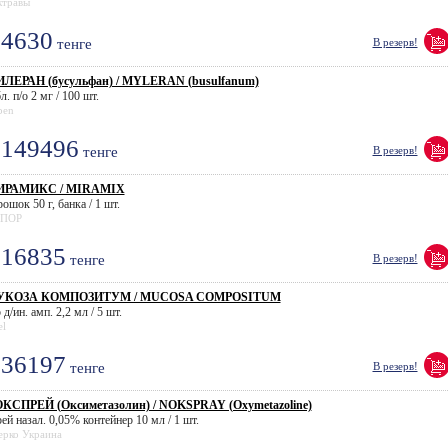
ктравы
4630
тенге
В резерв!
ЛЕРАН (бусульфан) / MYLERAN (busulfanum)
л. п/о 2 мг / 100 шт.
pen
149496
тенге
В резерв!
ИРАМИКС / MIRAMIX
ошок 50 г, банка / 1 шт.
ПОР
16835
тенге
В резерв!
УКОЗА КОМПОЗИТУМ / MUCOSA COMPOSITUM
 д/ин. амп. 2,2 мл / 5 шт.
el
36197
тенге
В резерв!
КСПРЕЙ (Оксиметазолин) / NOKSPRAY (Oxymetazoline)
ей назал. 0,05% контейнер 10 мл / 1 шт.
ерко Украина