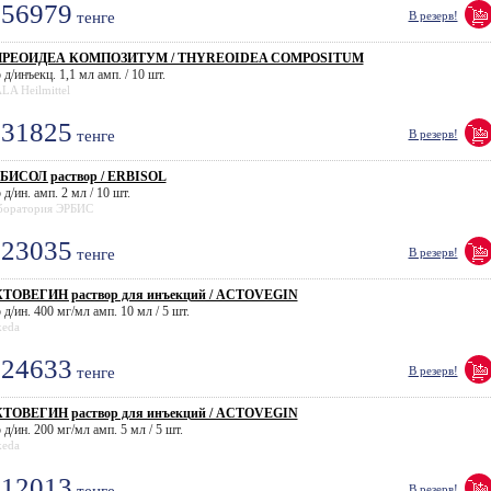
56979
тенге
В резерв!
ИРЕОИДЕА КОМПОЗИТУМ / THYREOIDEA COMPOSITUM
 д/инъекц. 1,1 мл амп. / 10 шт.
LA Heilmittel
31825
тенге
В резерв!
БИСОЛ раствор / ERBISOL
 д/ин. амп. 2 мл / 10 шт.
боратория ЭРБИС
23035
тенге
В резерв!
ТОВЕГИН раствор для инъекций / ACTOVEGIN
 д/ин. 400 мг/мл амп. 10 мл / 5 шт.
keda
24633
тенге
В резерв!
ТОВЕГИН раствор для инъекций / ACTOVEGIN
 д/ин. 200 мг/мл амп. 5 мл / 5 шт.
keda
12013
В резерв!