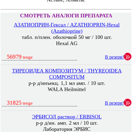
СМОТРЕТЬ АНАЛОГИ ПРЕПАРАТА
АЗАТИОПРИН-Гексал / AZATHIOPRIN-Hexal
(Azathioprine)
табл. п/плен. оболочкой 50 мг / 100 шт.
Hexal AG
56979
В резерв!
tenge
ТИРЕОИДЕА КОМПОЗИТУМ / THYREOIDEA
COMPOSITUM
р-р д/инъекц. 1,1 мл амп. / 10 шт.
WALA Heilmittel
31825
В резерв!
tenge
ЭРБИСОЛ раствор / ERBISOL
р-р д/ин. амп. 2 мл / 10 шт.
Лаборатория ЭРБИС