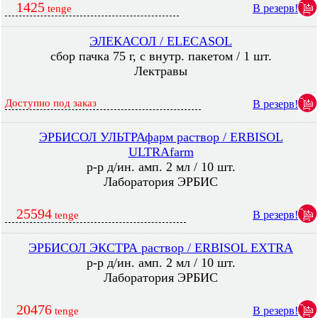
1425
В резерв!
tenge
ЭЛЕКАСОЛ / ELECASOL
сбор пачка 75 г, с внутр. пакетом / 1 шт.
Лектравы
Доступно под заказ
В резерв!
ЭРБИСОЛ УЛЬТРАфарм раствор / ERBISOL
ULTRAfarm
р-р д/ин. амп. 2 мл / 10 шт.
Лаборатория ЭРБИС
25594
В резерв!
tenge
ЭРБИСОЛ ЭКСТРА раствор / ERBISOL EXTRA
р-р д/ин. амп. 2 мл / 10 шт.
Лаборатория ЭРБИС
20476
В резерв!
tenge