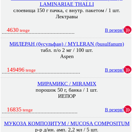
LAMINARIAE THALLI
слоевища 150 г пачка, с внутр. пакетом / 1 шт.
Лектравы
4630
В резерв!
tenge
МИЛЕРАН (бусульфан) / MYLERAN (busulfanum)
табл. п/о 2 мг / 100 шт.
Aspen
149496
В резерв!
tenge
МИРАМИКС / MIRAMIX
порошок 50 г, банка / 1 шт.
ИЕПОР
16835
В резерв!
tenge
МУКОЗА КОМПОЗИТУМ / MUCOSA COMPOSITUM
р-р д/ин. амп. 2,2 мл / 5 шт.