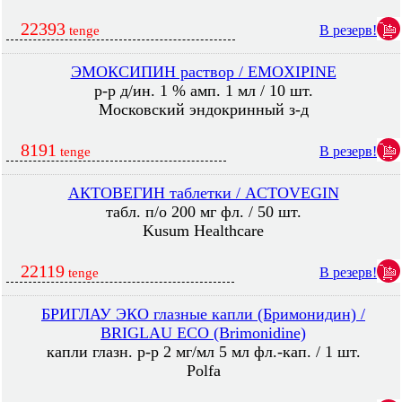
22393
В резерв!
tenge
ЭМОКСИПИН раствор / EMOXIPINE
р-р д/ин. 1 % амп. 1 мл / 10 шт.
Московский эндокринный з-д
8191
В резерв!
tenge
АКТОВЕГИН таблетки / ACTOVEGIN
табл. п/о 200 мг фл. / 50 шт.
Kusum Healthcare
22119
В резерв!
tenge
БРИГЛАУ ЭКО глазные капли (Бримонидин) /
BRIGLAU ECO (Brimonidine)
капли глазн. р-р 2 мг/мл 5 мл фл.-кап. / 1 шт.
Polfa