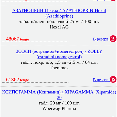
АЗАТИОПРИН-Гексал / AZATHIOPRIN-Hexal
(Azathioprine)
табл. п/плен. оболочкой 25 мг / 100 шт.
Hexal AG
48067
В резерв!
tenge
ЗОЭЛИ (эстрадиол+номегэстрол) / ZOELY
(estradiol+nomegestrol)
табл., покр. п/о, 1,5 мг+2,5 мг / 84 шт.
Theramex
61362
В резерв!
tenge
КСИПОГАММА (Ксипамид) / XIPAGAMMA (Xipamide)
20
табл. 20 мг / 100 шт.
Woerwag Pharma