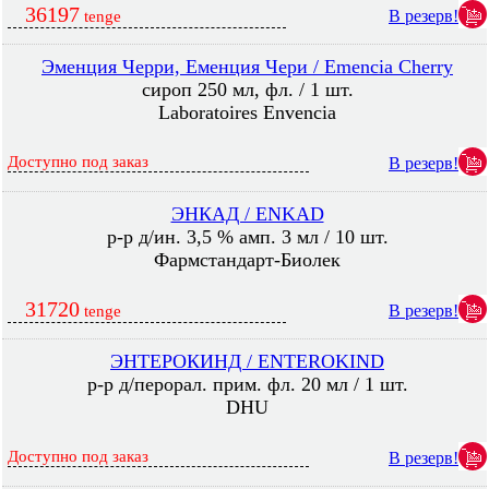
36197
В резерв!
tenge
Эменция Черри, Еменция Чери / Emencia Cherry
сироп 250 мл, фл. / 1 шт.
Laboratoires Envencia
Доступно под заказ
В резерв!
ЭНКАД / ENKAD
р-р д/ин. 3,5 % амп. 3 мл / 10 шт.
Фармстандарт-Биолек
31720
В резерв!
tenge
ЭНТЕРОКИНД / ENTEROKIND
р-р д/перорал. прим. фл. 20 мл / 1 шт.
DHU
Доступно под заказ
В резерв!