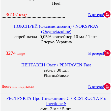
Heel
36197
В резерв!
tenge
НОКСПРЕЙ (Оксиметазолин) / NOKSPRAY
(Oxymetazoline)
спрей назал. 0,05% контейнер 10 мл / 1 шт.
Сперко Украина
3274
В резерв!
tenge
ПЕНТАВЕН Фаст / PENTAVEN Fast
табл. / 30 шт.
PharmaSuisse
Доступно под заказ
В резерв!
РЕСТРУКТА Про Инъекционе С / RESTRUCTA Pro
Inectione S
амп. 2 мл / 5 шт.