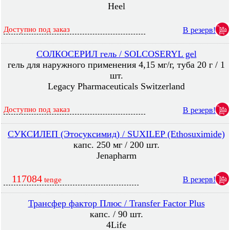
Heel
Доступно под заказ
В резерв!
СОЛКОСЕРИЛ гель / SOLCOSERYL gel
гель для наружного применения 4,15 мг/г, туба 20 г / 1
шт.
Legacy Pharmaceuticals Switzerland
Доступно под заказ
В резерв!
СУКСИЛЕП (Этосуксимид) / SUXILEP (Ethosuximide)
капс. 250 мг / 200 шт.
Jenapharm
117084
В резерв!
tenge
Трансфер фактор Плюс / Transfer Factor Plus
капс. / 90 шт.
4Life