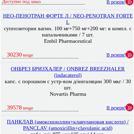
Доступно под заказ
В резерв!
НЕО-ПЕНОТРАН ФОРТЕ Л / NEO-PENOTRAN FORTE
L
суппозитории вагин. 100 мг+750 мг+200 мг: в компл. с
напальчниками / 7 шт.
Embil Pharmaceutical
30230
В резерв!
tenge
ОНБРЕЗ БРИЗХАЛЕР / ONBREZ BREEZHALER
(indacaterol)
капс. с порошком с устр-вом д/ингаляции 300 мкг / 30
шт.
Novartis Pharma
39578
В резерв!
tenge
ПАНКЛАВ (амоксициллин+клавулановая кислота) /
PANCLAV (amoxicillin+clavulanic acid)