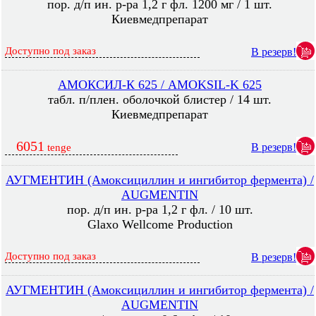
пор. д/п ин. р-ра 1,2 г фл. 1200 мг / 1 шт.
Киевмедпрепарат
Доступно под заказ
В резерв!
АМОКСИЛ-К 625 / AMOKSIL-K 625
табл. п/плен. оболочкой блистер / 14 шт.
Киевмедпрепарат
6051
В резерв!
tenge
АУГМЕНТИН (Амоксициллин и ингибитор фермента) /
AUGMENTIN
пор. д/п ин. р-ра 1,2 г фл. / 10 шт.
Glaxo Wellcome Production
Доступно под заказ
В резерв!
АУГМЕНТИН (Амоксициллин и ингибитор фермента) /
AUGMENTIN