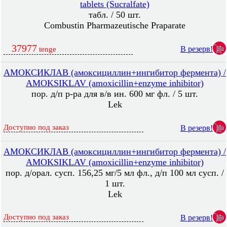
tablets (Sucralfate)
табл. / 50 шт.
Combustin Pharmazeutische Praparate
37977
В резерв!
tenge
АМОКСИКЛАВ (амоксициллин+ингибитор фермента) /
AMOKSIKLAV (amoxicillin+enzyme inhibitor)
пор. д/п р-ра для в/в ин. 600 мг фл. / 5 шт.
Lek
Доступно под заказ
В резерв!
АМОКСИКЛАВ (амоксициллин+ингибитор фермента) /
AMOKSIKLAV (amoxicillin+enzyme inhibitor)
пор. д/орал. сусп. 156,25 мг/5 мл фл., д/п 100 мл сусп. /
1 шт.
Lek
Доступно под заказ
В резерв!