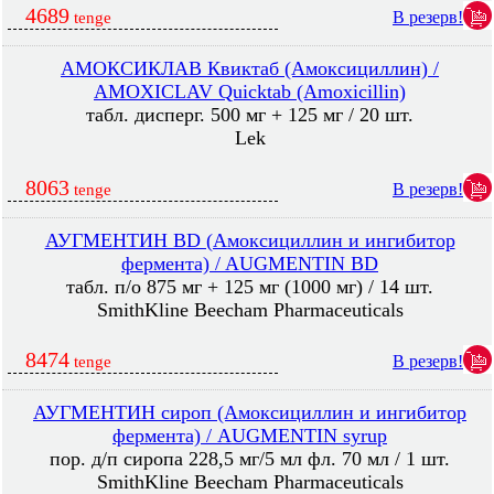
4689
В резерв!
tenge
АМОКСИКЛАВ Квиктаб (Амоксициллин) /
AMOXICLAV Quicktab (Amoxicillin)
табл. дисперг. 500 мг + 125 мг / 20 шт.
Lek
8063
В резерв!
tenge
АУГМЕНТИН BD (Амоксициллин и ингибитор
фермента) / AUGMENTIN BD
табл. п/о 875 мг + 125 мг (1000 мг) / 14 шт.
SmithKline Beecham Pharmaceuticals
8474
В резерв!
tenge
АУГМЕНТИН сироп (Амоксициллин и ингибитор
фермента) / AUGMENTIN syrup
пор. д/п сиропа 228,5 мг/5 мл фл. 70 мл / 1 шт.
SmithKline Beecham Pharmaceuticals