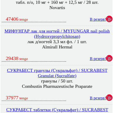
табл. п/о, 10 мг + 160 мг + 12,5 мг / 28 шт.
Novartis
47406
В резерв!
tenge
МИФУНГАР лак для ногтей / MYFUNGAR nail polish
(Hydroxypropylchitosan)
лак д/ногтей 3,3 мл фл. / 1 шт.
Almirall Hermal
29438
В резерв!
tenge
СУКРАБЕСТ гранулы (Сукральфат) / SUCRABEST
Granulat (Sucralfate)
гранулы / 50 шт.
Combustin Pharmazeutische Praparate
37977
В резерв!
tenge
СУКРАБЕСТ таблетки (Сукральфат) / SUCRABEST