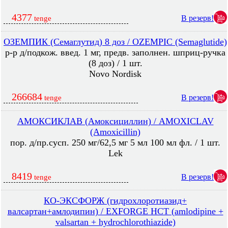
4377
В резерв!
tenge
ОЗЕМПИК (Семаглутид) 8 доз / OZEMPIC (Semaglutide)
р-р д/подкож. введ. 1 мг, предв. заполнен. шприц-ручка
(8 доз) / 1 шт.
Novo Nordisk
266684
В резерв!
tenge
АМОКСИКЛАВ (Амоксициллин) / AMOXICLAV
(Amoxicillin)
пор. д/пр.сусп. 250 мг/62,5 мг 5 мл 100 мл фл. / 1 шт.
Lek
8419
В резерв!
tenge
КО-ЭКСФОРЖ (гидрохлоротиазид+
валсартан+амлодипин) / EXFORGE HCT (amlodipine +
valsartan + hydrochlorothiazide)