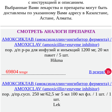
с инструкцией и описанием.
Выбранные Вами лекарства и препараты могут быть
доставлены по указанному Вами адресу в Казахстане,
Астане, Алматы.
СМОТРЕТЬ АНАЛОГИ ПРЕПАРАТА
АМОКСИКЛАВ (амоксициллин+ингибитор фермента) /
AMOXICLAV (amoxicillin+enzyme inhibitor)
пор. д/п р-ра для инфузий и инъекций 1200 мг, 20 мл
пакет / 5 шт.
Hikma
69804
В резерв!
tenge
АМОКСИКЛАВ (амоксициллин+ингибитор фермента) /
AMOXICLAV (amoxicillin+enzyme inhibitor)
пор. д/пр.сусп. 250 мг/62,5 мг 5 мл 100 мл фл. / 1 шт. / 1
шт.
Lek