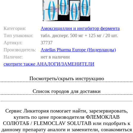
Категория:
Амоксициллин и ингибитор фермента
Тип упаковки:
табл. дисперг. 500 мг + 125 мг / 20 шт.
Артикул:
37737
Производитель:
Astellas Pharma Europe (Нидерланды)
Наличие:
нет в наличии
смотрите также АНАЛОГИ/ЗАМЕНИТЕЛИ
Посмотреть/скрыть инструкцию
Список городов для доставки
Сервис Ликитория помогает найти, зарезервировать,
купить по цене производителя ФЛЕМОКЛАВ
СОЛЮТАБ / FLEMOСLAV SOLUTAB или подобрать к
данному препарату аналоги и заменители, ознакомиться