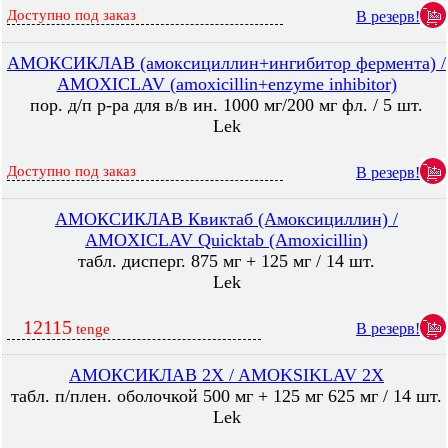
Доступно под заказ
В резерв!
АМОКСИКЛАВ (амоксициллин+ингибитор фермента) /
AMOXICLAV (amoxicillin+enzyme inhibitor)
пор. д/п р-ра для в/в ин. 1000 мг/200 мг фл. / 5 шт.
Lek
Доступно под заказ
В резерв!
АМОКСИКЛАВ Квиктаб (Амоксициллин) /
AMOXICLAV Quicktab (Amoxicillin)
табл. дисперг. 875 мг + 125 мг / 14 шт.
Lek
12115
В резерв!
tenge
АМОКСИКЛАВ 2X / AMOKSIKLAV 2X
табл. п/плен. оболочкой 500 мг + 125 мг 625 мг / 14 шт.
Lek