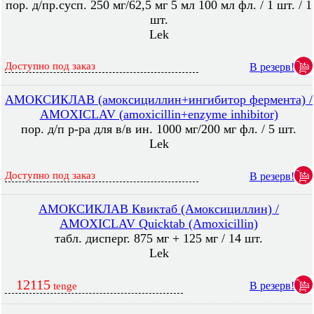
пор. д/пр.сусп. 250 мг/62,5 мг 5 мл 100 мл фл. / 1 шт. / 1
шт.
Lek
Доступно под заказ
В резерв!
АМОКСИКЛАВ (амоксициллин+ингибитор фермента) /
AMOXICLAV (amoxicillin+enzyme inhibitor)
пор. д/п р-ра для в/в ин. 1000 мг/200 мг фл. / 5 шт.
Lek
Доступно под заказ
В резерв!
АМОКСИКЛАВ Квиктаб (Амоксициллин) /
AMOXICLAV Quicktab (Amoxicillin)
табл. дисперг. 875 мг + 125 мг / 14 шт.
Lek
12115
В резерв!
tenge