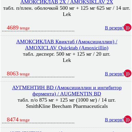
АМОКСИКЛАВ 2X / AMOKSIKLAV 2X
табл. п/плен. оболочкой 500 мг + 125 мг 625 мг / 14 шт.
Lek
4689
В резерв!
tenge
АМОКСИКЛАВ Квиктаб (Амоксициллин) /
AMOXICLAV Quicktab (Amoxicillin)
табл. дисперг. 500 мг + 125 мг / 20 шт.
Lek
8063
В резерв!
tenge
АУГМЕНТИН BD (Амоксициллин и ингибитор
фермента) / AUGMENTIN BD
табл. п/о 875 мг + 125 мг (1000 мг) / 14 шт.
SmithKline Beecham Pharmaceuticals
8474
В резерв!
tenge