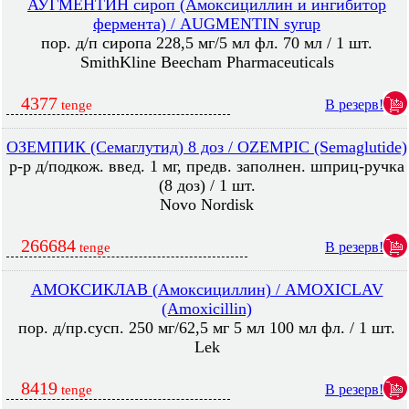
АУГМЕНТИН сироп (Амоксициллин и ингибитор
фермента) / AUGMENTIN syrup
пор. д/п сиропа 228,5 мг/5 мл фл. 70 мл / 1 шт.
SmithKline Beecham Pharmaceuticals
4377
В резерв!
tenge
ОЗЕМПИК (Семаглутид) 8 доз / OZEMPIC (Semaglutide)
р-р д/подкож. введ. 1 мг, предв. заполнен. шприц-ручка
(8 доз) / 1 шт.
Novo Nordisk
266684
В резерв!
tenge
АМОКСИКЛАВ (Амоксициллин) / AMOXICLAV
(Amoxicillin)
пор. д/пр.сусп. 250 мг/62,5 мг 5 мл 100 мл фл. / 1 шт.
Lek
8419
В резерв!
tenge