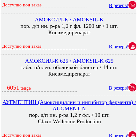
Доступно под заказ
В резерв!
АМОКСИЛ-К / AMOKSIL-K
пор. д/п ин. р-ра 1,2 г фл. 1200 мг / 1 шт.
Киевмедпрепарат
Доступно под заказ
В резерв!
АМОКСИЛ-К 625 / AMOKSIL-K 625
табл. п/плен. оболочкой блистер / 14 шт.
Киевмедпрепарат
6051
В резерв!
tenge
АУГМЕНТИН (Амоксициллин и ингибитор фермента) /
AUGMENTIN
пор. д/п ин. р-ра 1,2 г фл. / 10 шт.
Glaxo Wellcome Production
Доступно под заказ
В резерв!