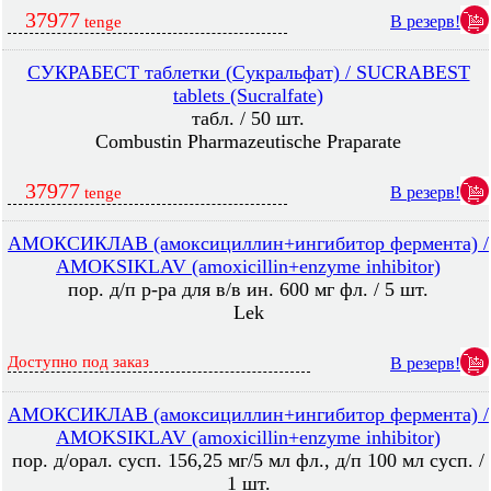
37977
В резерв!
tenge
СУКРАБЕСТ таблетки (Сукральфат) / SUCRABEST
tablets (Sucralfate)
табл. / 50 шт.
Combustin Pharmazeutische Praparate
37977
В резерв!
tenge
АМОКСИКЛАВ (амоксициллин+ингибитор фермента) /
AMOKSIKLAV (amoxicillin+enzyme inhibitor)
пор. д/п р-ра для в/в ин. 600 мг фл. / 5 шт.
Lek
Доступно под заказ
В резерв!
АМОКСИКЛАВ (амоксициллин+ингибитор фермента) /
AMOKSIKLAV (amoxicillin+enzyme inhibitor)
пор. д/орал. сусп. 156,25 мг/5 мл фл., д/п 100 мл сусп. /
1 шт.