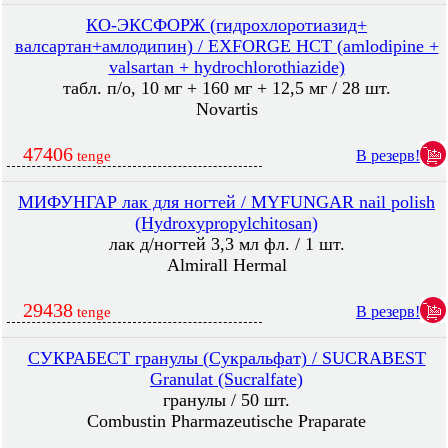
КО-ЭКСФОРЖ (гидрохлоротиазид+
валсартан+амлодипин) / EXFORGE HCT (amlodipine +
valsartan + hydrochlorothiazide)
табл. п/о, 10 мг + 160 мг + 12,5 мг / 28 шт.
Novartis
47406
В резерв!
tenge
МИФУНГАР лак для ногтей / MYFUNGAR nail polish
(Hydroxypropylchitosan)
лак д/ногтей 3,3 мл фл. / 1 шт.
Almirall Hermal
29438
В резерв!
tenge
СУКРАБЕСТ гранулы (Сукральфат) / SUCRABEST
Granulat (Sucralfate)
гранулы / 50 шт.
Combustin Pharmazeutische Praparate