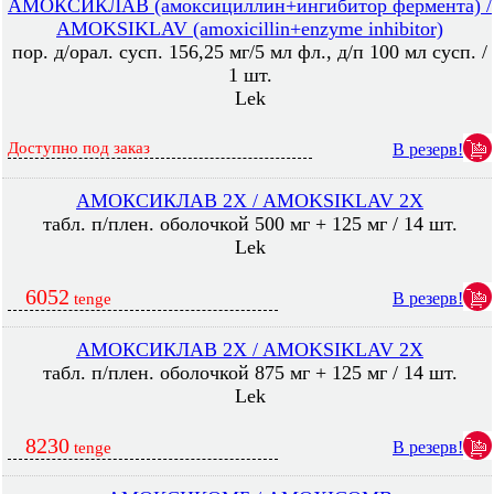
АМОКСИКЛАВ (амоксициллин+ингибитор фермента) /
AMOKSIKLAV (amoxicillin+enzyme inhibitor)
пор. д/орал. сусп. 156,25 мг/5 мл фл., д/п 100 мл сусп. /
1 шт.
Lek
Доступно под заказ
В резерв!
АМОКСИКЛАВ 2X / AMOKSIKLAV 2X
табл. п/плен. оболочкой 500 мг + 125 мг / 14 шт.
Lek
6052
В резерв!
tenge
АМОКСИКЛАВ 2X / AMOKSIKLAV 2X
табл. п/плен. оболочкой 875 мг + 125 мг / 14 шт.
Lek
8230
В резерв!
tenge