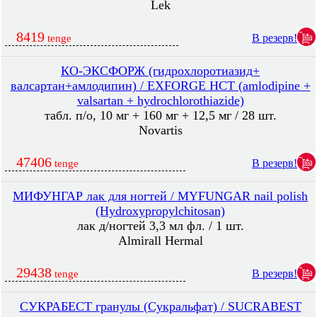
Lek
8419
В резерв!
tenge
КО-ЭКСФОРЖ (гидрохлоротиазид+
валсартан+амлодипин) / EXFORGE HCT (amlodipine +
valsartan + hydrochlorothiazide)
табл. п/о, 10 мг + 160 мг + 12,5 мг / 28 шт.
Novartis
47406
В резерв!
tenge
МИФУНГАР лак для ногтей / MYFUNGAR nail polish
(Hydroxypropylchitosan)
лак д/ногтей 3,3 мл фл. / 1 шт.
Almirall Hermal
29438
В резерв!
tenge
СУКРАБЕСТ гранулы (Сукральфат) / SUCRABEST