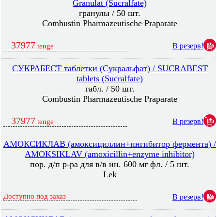
Granulat (Sucralfate)
гранулы / 50 шт.
Combustin Pharmazeutische Praparate
37977
В резерв!
tenge
СУКРАБЕСТ таблетки (Сукральфат) / SUCRABEST
tablets (Sucralfate)
табл. / 50 шт.
Combustin Pharmazeutische Praparate
37977
В резерв!
tenge
АМОКСИКЛАВ (амоксициллин+ингибитор фермента) /
AMOKSIKLAV (amoxicillin+enzyme inhibitor)
пор. д/п р-ра для в/в ин. 600 мг фл. / 5 шт.
Lek
Доступно под заказ
В резерв!