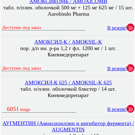
АМОКСИКОМБ / AMOXICOMB
табл. п/плен. оболочкой 500 мг + 125 мг 625 мг / 15 шт.
Aurobindo Pharma
Доступно под заказ
В резерв!
АМОКСИЛ-К / AMOKSIL-K
пор. д/п ин. р-ра 1,2 г фл. 1200 мг / 1 шт.
Киевмедпрепарат
Доступно под заказ
В резерв!
АМОКСИЛ-К 625 / AMOKSIL-K 625
табл. п/плен. оболочкой блистер / 14 шт.
Киевмедпрепарат
6051
В резерв!
tenge
АУГМЕНТИН (Амоксициллин и ингибитор фермента) /
AUGMENTIN