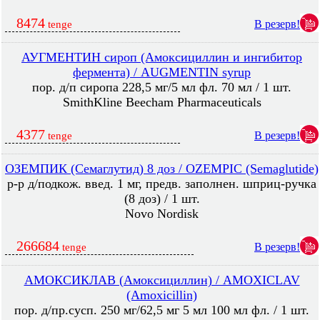
8474
В резерв!
tenge
АУГМЕНТИН сироп (Амоксициллин и ингибитор
фермента) / AUGMENTIN syrup
пор. д/п сиропа 228,5 мг/5 мл фл. 70 мл / 1 шт.
SmithKline Beecham Pharmaceuticals
4377
В резерв!
tenge
ОЗЕМПИК (Семаглутид) 8 доз / OZEMPIC (Semaglutide)
р-р д/подкож. введ. 1 мг, предв. заполнен. шприц-ручка
(8 доз) / 1 шт.
Novo Nordisk
266684
В резерв!
tenge
АМОКСИКЛАВ (Амоксициллин) / AMOXICLAV
(Amoxicillin)
пор. д/пр.сусп. 250 мг/62,5 мг 5 мл 100 мл фл. / 1 шт.