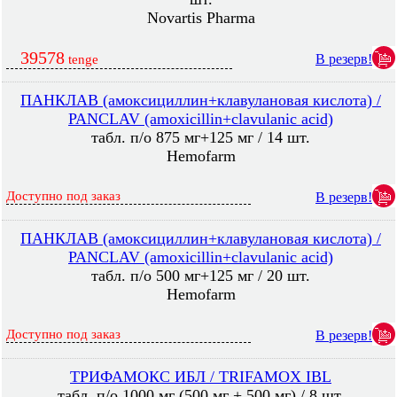
Novartis Pharma
39578
В резерв!
tenge
ПАНКЛАВ (амоксициллин+клавулановая кислота) /
PANCLAV (amoxicillin+clavulanic acid)
табл. п/о 875 мг+125 мг / 14 шт.
Hemofarm
Доступно под заказ
В резерв!
ПАНКЛАВ (амоксициллин+клавулановая кислота) /
PANCLAV (amoxicillin+clavulanic acid)
табл. п/о 500 мг+125 мг / 20 шт.
Hemofarm
Доступно под заказ
В резерв!
ТРИФАМОКС ИБЛ / TRIFAMOX IBL
табл. п/о 1000 мг (500 мг + 500 мг) / 8 шт.