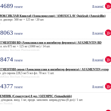
4689
тенге
В резерв!
ОКСИКЛАВ Квиктаб (Амоксициллин) / AMOXICLAV Quicktab (Amoxicillin)
л. дисперг. 500 мг + 125 мг / 20 шт.
k
8063
тенге
В резерв!
ГМЕНТИН BD (Амоксициллин и ингибитор фермента) / AUGMENTIN BD
л. п/о 875 мг + 125 мг (1000 мг) / 14 шт.
thKline Beecham Pharmaceuticals
8474
тенге
В резерв!
ГМЕНТИН сироп (Амоксициллин и ингибитор фермента) / AUGMENTIN syrup
. д/п сиропа 228,5 мг/5 мл фл. 70 мл / 1 шт.
thKline Beecham Pharmaceuticals
4377
тенге
В резерв!
ЕМПИК (Семаглутид) 8 доз / OZEMPIC (Semaglutide)
 д/подкож. введ. 1 мг, предв. заполнен. шприц-ручка (8 доз) / 1 шт.
vo Nordisk