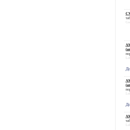
СУ
таб
Com
АМ
(a
пор
Le
До
АМ
(a
пор
Le
До
АМ
таб
Le