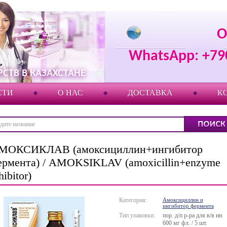
О
WhatsApp: +79
СТВ В КАЗАХСТАНЕ
СТИ
О НАС
ДОСТАВКА
К
МОКСИКЛАВ (амоксициллин+ингибитор
ермента) / AMOKSIKLAV (amoxicillin+enzyme
hibitor)
Категория:
Амоксициллин и
ингибитор фермента
Тип упаковки:
пор. д/п р-ра для в/в ин.
600 мг фл. / 5 шт.