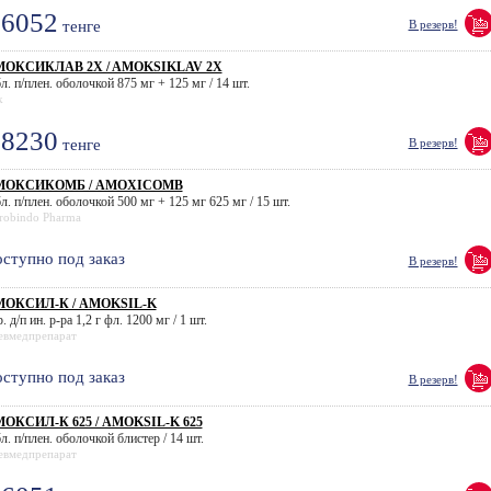
6052
тенге
В резерв!
ОКСИКЛАВ 2X / AMOKSIKLAV 2X
л. п/плен. оболочкой 875 мг + 125 мг / 14 шт.
k
8230
тенге
В резерв!
МОКСИКОМБ / AMOXICOMB
л. п/плен. оболочкой 500 мг + 125 мг 625 мг / 15 шт.
robindo Pharma
ступно под заказ
В резерв!
ОКСИЛ-К / AMOKSIL-K
. д/п ин. р-ра 1,2 г фл. 1200 мг / 1 шт.
евмедпрепарат
ступно под заказ
В резерв!
ОКСИЛ-К 625 / AMOKSIL-K 625
л. п/плен. оболочкой блистер / 14 шт.
евмедпрепарат