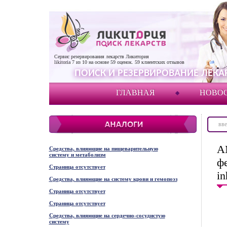
Сервис резервирования лекарств Ликитория
likitoria
7
из
10
на основе
59
оценок.
59
клиентских отзывов
ПОИСК И РЕЗЕРВИРОВАНИЕ ЛЕКАР
ГЛАВНАЯ
НОВО
А
Средства, влияющие на пищеварительную
систему и метаболизм
ф
Страница отсутствует
in
Средства, влияющие на систему крови и гемопоэз
Страница отсутствует
Страница отсутствует
Средства, влияющие на сердечно-сосудистую
систему