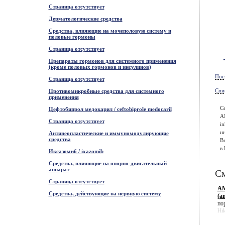
Страница отсутствует
Дерматологические средства
Средства, влияющие на мочеполовую систему и
половые гормоны
Страница отсутствует
Препараты гормонов для системного применения
(кроме половых гормонов и инсулинов)
Пос
Страница отсутствует
Спи
Противомикробные средства для системного
применения
С
Цефтобипрол медокарил / ceftobiprole medocaril
А
Страница отсутствует
i
и
Антинеопластические и иммуномодулирующие
средства
В
в 
Иксазомиб / ixazomib
Средства, влияющие на опорно-двигательный
аппарат
См
Страница отсутствует
АМ
Средства, действующие на нервную систему
(a
пор
Hi