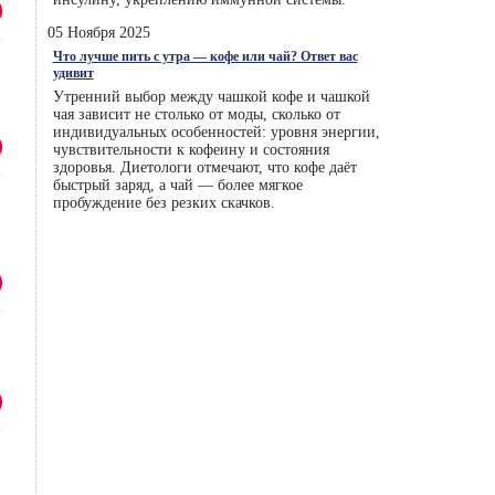
05 Ноября 2025
Что лучше пить с утра — кофе или чай? Ответ вас
удивит
Утренний выбор между чашкой кофе и чашкой
чая зависит не столько от моды, сколько от
индивидуальных особенностей: уровня энергии,
чувствительности к кофеину и состояния
здоровья. Диетологи отмечают, что кофе даёт
быстрый заряд, а чай — более мягкое
пробуждение без резких скачков.