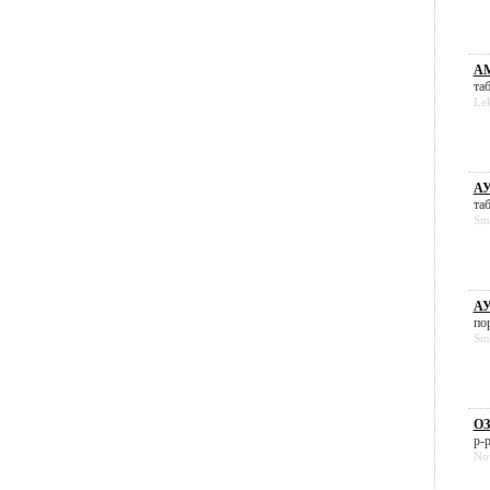
АМ
таб
Le
АУ
таб
Smi
АУ
пор
Smi
ОЗ
р-р
No