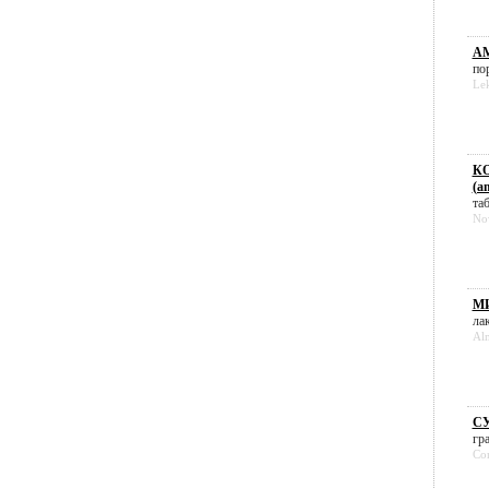
АМ
пор
Le
КО
(a
таб
Nov
МИ
лак
Alm
СУ
гра
Com