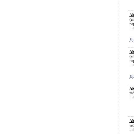
АМ
(a
пор
Le
До
АМ
(a
пор
Le
До
АМ
таб
Le
АМ
таб
Le