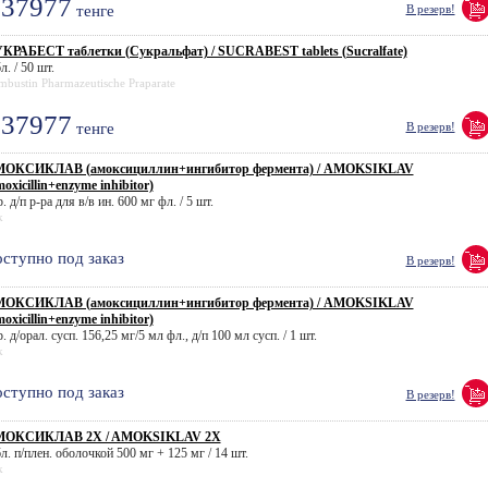
37977
тенге
В резерв!
КРАБЕСТ таблетки (Сукральфат) / SUCRABEST tablets (Sucralfate)
л. / 50 шт.
bustin Pharmazeutische Praparate
37977
тенге
В резерв!
ОКСИКЛАВ (амоксициллин+ингибитор фермента) / AMOKSIKLAV
moxicillin+enzyme inhibitor)
. д/п р-ра для в/в ин. 600 мг фл. / 5 шт.
k
ступно под заказ
В резерв!
ОКСИКЛАВ (амоксициллин+ингибитор фермента) / AMOKSIKLAV
moxicillin+enzyme inhibitor)
. д/орал. сусп. 156,25 мг/5 мл фл., д/п 100 мл сусп. / 1 шт.
k
ступно под заказ
В резерв!
ОКСИКЛАВ 2X / AMOKSIKLAV 2X
л. п/плен. оболочкой 500 мг + 125 мг / 14 шт.
k