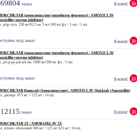
69804
тенге
В резерв!
ОКСИКЛАВ (амоксициллин+ингибитор фермента) / AMOXICLAV
moxicillin+enzyme inhibitor)
. д/пр.сусп. 250 мг/62,5 мг 5 мл 100 мл фл. / 1 шт. / 1 шт.
k
ступно под заказ
В резерв!
ОКСИКЛАВ (амоксициллин+ингибитор фермента) / AMOXICLAV
moxicillin+enzyme inhibitor)
. д/п р-ра для в/в ин. 1000 мг/200 мг фл. / 5 шт.
k
ступно под заказ
В резерв!
ОКСИКЛАВ Квиктаб (Амоксициллин) / AMOXICLAV Quicktab (Amoxicillin)
л. дисперг. 875 мг + 125 мг / 14 шт.
k
12115
тенге
В резерв!
ОКСИКЛАВ 2X / AMOKSIKLAV 2X
л. п/плен. оболочкой 500 мг + 125 мг 625 мг / 14 шт.
k