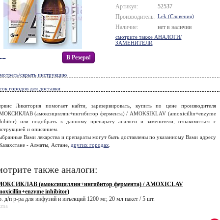
Артикул:
52537
Производитель:
Lek (Словения)
Наличие:
нет в наличии
смотрите также АНАЛОГИ/
ЗАМЕНИТЕЛИ
--
В Резерв!
мотреть/скрыть инструкцию
сок городов для доставки
ервис Ликитория помогает найти, зарезервировать, купить по цене производителя
МОКСИКЛАВ (амоксициллин+ингибитор фермента) / AMOKSIKLAV (amoxicillin+enzyme
nhibitor) или подобрать к данному препарату аналоги и заменители, ознакомиться с
нструкцией и описанием.
ыбранные Вами лекарства и препараты могут быть доставлены по указанному Вами адресу
Казахстане - Алматы, Астане,
других городах
.
отрите также аналоги:
ОКСИКЛАВ (амоксициллин+ингибитор фермента) / AMOXICLAV
moxicillin+enzyme inhibitor)
. д/п р-ра для инфузий и инъекций 1200 мг, 20 мл пакет / 5 шт.
kma