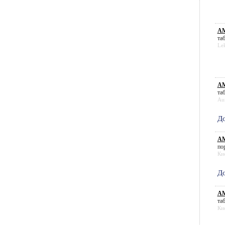
АМ
таб
Le
А
таб
Au
До
АМ
пор
Ки
До
АМ
таб
Ки