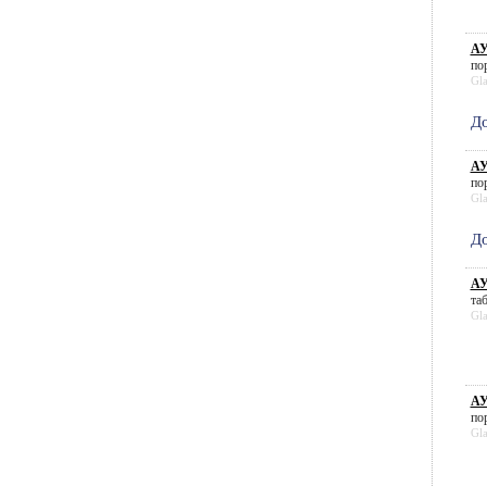
АУ
пор
Gl
До
АУ
пор
Gl
До
АУ
таб
Gl
АУ
пор
Gl