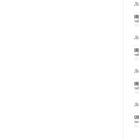
До
НИ
таб
IMs
До
НИ
таб
IMs
До
НИ
таб
IMs
До
ОМ
по
Pa