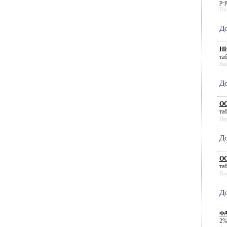
р-р
Un
До
НИ
таб
Ba
До
ОС
таб
Bay
До
ОС
таб
Bay
До
ФА
2%