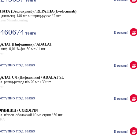
тенге
ПАТА (Эволокумаб) / REPATHA (Evolocumab)
 д/инъекц. 140 мг в шприц-ручке / 2 шт.
gen Manufacturing
460674
тенге
В резерв!
АЛАТ (Нифедипин) / ADALAT
 инф. 0,01 % фл. 50 мл / 1 шт.
yer
ступно под заказ
В резерв!
АЛАТ СЛ (Нифедипин) / ADALAT SL
л. рапид-ретард п/о 20 мг / 30 шт.
yer
ступно под заказ
В резерв!
РДИПИН / CORDIPIN
л. п/плен. оболочкой 10 мг стрип / 50 шт.
KA
ступно под заказ
В резерв!