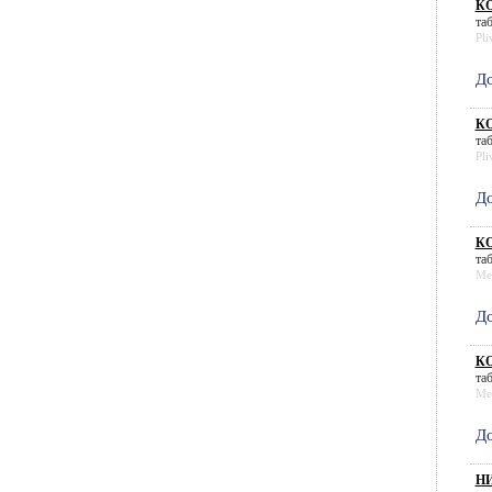
КО
таб
Pli
До
КО
таб
Pli
До
КО
таб
Me
До
КО
таб
Me
До
НИ