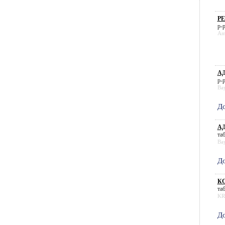
РЕ
р-р
Am
АД
р-р
Ba
До
АД
таб
Ba
До
КО
таб
KR
До