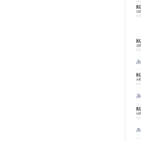
КО
таб
KR
КО
таб
KR
До
КО
таб
Pli
До
КО
таб
Pli
До