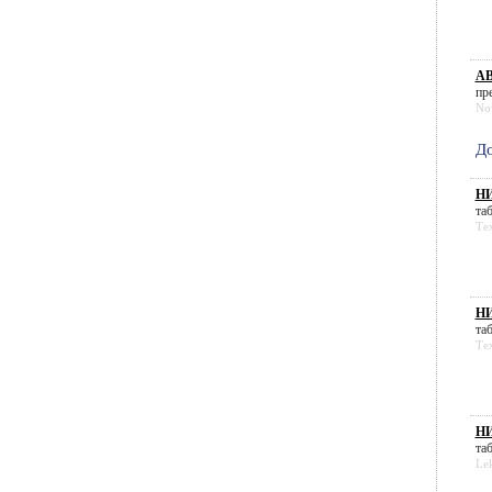
АВ
пр
No
До
НИ
таб
Те
НИ
таб
Те
НИ
таб
Le