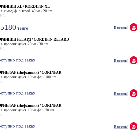
РДИПИН XL / KORDIPIN XL
л. с модиф. высвоб. 40 мг / 20 шт.
KA
5180
тенге
В резерв!
РДИПИН РЕТАРД / CORDIPIN RETARD
л. пролонг. дейст. 20 мг / 30 шт.
KA
ступно под заказ
В резерв!
РИНФАР (Нифедипин) / CORINFAR
л. пролонг. дейст. 10 мг фл. / 100 шт.
va
ступно под заказ
В резерв!
РИНФАР (Нифедипин) / CORINFAR
л. пролонг. дейст. 10 мг фл. / 50 шт.
va
ступно под заказ
В резерв!