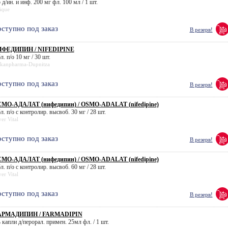
 д/ин. и инф. 200 мг фл. 100 мл / 1 шт.
ique
ступно под заказ
В резерв!
ФЕДИПИН / NIFEDIPINE
л. п/о 10 мг / 30 шт.
lkanpharma-Dupnitza
ступно под заказ
В резерв!
МО-АДАЛАТ (нифедипин) / OSMO-ADALAT (nifedipine)
л. п/о с контролир. высвоб. 30 мг / 28 шт.
er Vital
ступно под заказ
В резерв!
МО-АДАЛАТ (нифедипин) / OSMO-ADALAT (nifedipine)
л. п/о с контролир. высвоб. 60 мг / 28 шт.
er Vital
ступно под заказ
В резерв!
РМАДИПИН / FARMADIPIN
 капли д/перорал. примен. 25мл фл. / 1 шт.