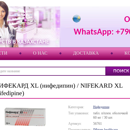
О
WhatsApp: +79
СТВ В КАЗАХСТАНЕ
СТИ
О НАС
ДОСТАВКА
К
ИФЕКАРД XL (нифедипин) / NIFEKARD XL
ifedipine)
Категория:
Нифедипин
Тип упаковки:
табл. п/плен. оболочкой
60 мг / 30 шт.
Артикул:
56761
Производитель:
IMstam healthcare