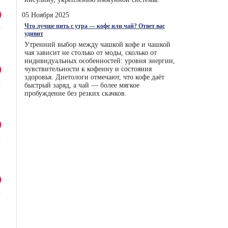
05 Ноября 2025
Что лучше пить с утра — кофе или чай? Ответ вас
удивит
Утренний выбор между чашкой кофе и чашкой
чая зависит не столько от моды, сколько от
индивидуальных особенностей: уровня энергии,
чувствительности к кофеину и состояния
здоровья. Диетологи отмечают, что кофе даёт
быстрый заряд, а чай — более мягкое
пробуждение без резких скачков.