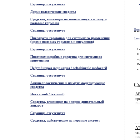
Страница отсутствует
Дерматологические средства
Средства, влияющие на мочеполовую систему и
половые гормоны
Пос
Страница отсутствует
Препараты гормонов для системного применения
Спи
(кроме половых гормонов и инсулинов)
Страница отсутствует
С
Н
Противомикробные средства для системного
пр
применения
В
Цефтобипрол медокарил / ceftobiprole medocaril
в 
Страница отсутствует
Антинеопластические и иммуномодулирующие
См
средства
АВ
Иксазомиб / ixazomib
пр
Средства, влияющие на опорно-двигательный
No
аппарат
Страница отсутствует
Средства, действующие на нервную систему
АТ
тв.
rat