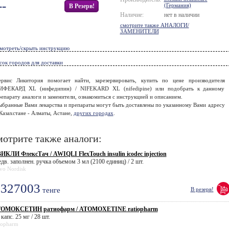
--
(Германия)
В Резерв!
Наличие:
нет в наличии
смотрите также АНАЛОГИ/
ЗАМЕНИТЕЛИ
мотреть/скрыть инструкцию
сок городов для доставки
ервис Ликитория помогает найти, зарезервировать, купить по цене производителя
ИФЕКАРД XL (нифедипин) / NIFEKARD XL (nifedipine) или подобрать к данному
епарату аналоги и заменители, ознакомиться с инструкцией и описанием.
ыбранные Вами лекарства и препараты могут быть доставлены по указанному Вами адресу
Казахстане - Алматы, Астане,
других городах
.
отрите также аналоги:
ИКЛИ ФлексТач / AWIQLI FlexTouch insulin icodec injection
едв. заполнен. ручка объемом 3 мл (2100 единиц) / 2 шт.
vo Nordisk
327003
тенге
В резерв!
ОМОКСЕТИН ратиофарм / ATOMOXETINE ratiopharm
 капс. 25 мг / 28 шт.
iopharm