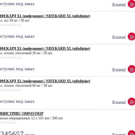
ступно под заказ
В резерв!
ФЕКАРД XL (нифедипин) / NIFEKARD XL (nifedipine)
л. п/о 30 мг / 30 шт.
tam healthcare
ступно под заказ
В резерв!
ФЕКАРД XL (нифедипин) / NIFEKARD XL (nifedipine)
л. п/плен. оболочкой 30 мг / 30 шт.
tam healthcare
ступно под заказ
В резерв!
ФЕКАРД XL (нифедипин) / NIFEKARD XL (nifedipine)
л. п/плен. оболочкой 60 мг / 30 шт.
tam healthcare
ступно под заказ
В резерв!
НИСТРИП / OMNISTRIP
лоски операционные 12 х 101 мм / 300 шт.
ul Hartmann
245657
В резерв!