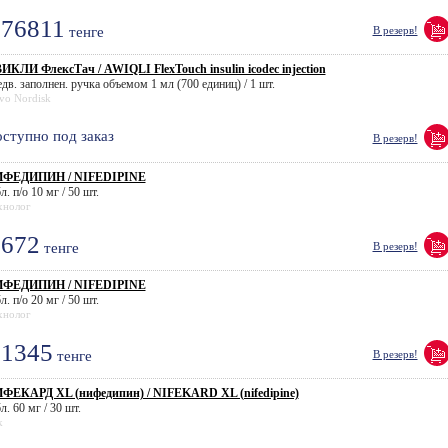
76811
тенге
В резерв!
ИКЛИ ФлексТач / AWIQLI FlexTouch insulin icodec injection
едв. заполнен. ручка объемом 1 мл (700 единиц) / 1 шт.
vo Nordisk
ступно под заказ
В резерв!
ФЕДИПИН / NIFEDIPINE
л. п/о 10 мг / 50 шт.
хнолог
672
тенге
В резерв!
ФЕДИПИН / NIFEDIPINE
л. п/о 20 мг / 50 шт.
хнолог
1345
тенге
В резерв!
ФЕКАРД XL (нифедипин) / NIFEKARD XL (nifedipine)
л. 60 мг / 30 шт.
k