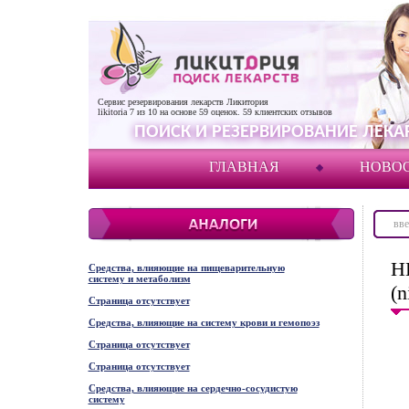
Сервис резервирования лекарств Ликитория
likitoria
7
из
10
на основе
59
оценок.
59
клиентских отзывов
ПОИСК И РЕЗЕРВИРОВАНИЕ ЛЕКАР
ГЛАВНАЯ
НОВО
Н
Средства, влияющие на пищеварительную
систему и метаболизм
(n
Страница отсутствует
Средства, влияющие на систему крови и гемопоэз
Страница отсутствует
Страница отсутствует
Средства, влияющие на сердечно-сосудистую
систему