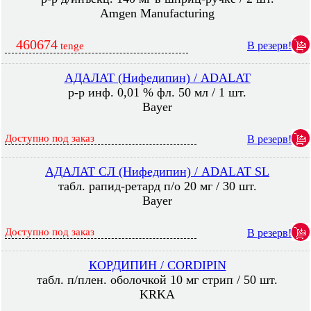
Amgen Manufacturing
460674
В резерв!
tenge
АДАЛАТ (Нифедипин) / ADALAT
р-р инф. 0,01 % фл. 50 мл / 1 шт.
Bayer
Доступно под заказ
В резерв!
АДАЛАТ СЛ (Нифедипин) / ADALAT SL
табл. рапид-ретард п/о 20 мг / 30 шт.
Bayer
Доступно под заказ
В резерв!
КОРДИПИН / CORDIPIN
табл. п/плен. оболочкой 10 мг стрип / 50 шт.
KRKA