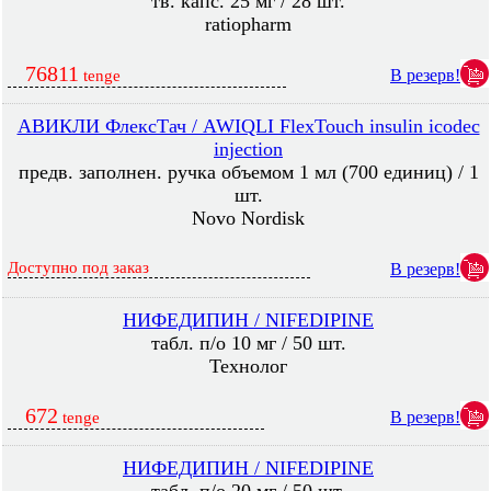
тв. капс. 25 мг / 28 шт.
ratiopharm
76811
В резерв!
tenge
АВИКЛИ ФлексТач / AWIQLI FlexTouch insulin icodec
injection
предв. заполнен. ручка объемом 1 мл (700 единиц) / 1
шт.
Novo Nordisk
Доступно под заказ
В резерв!
НИФЕДИПИН / NIFEDIPINE
табл. п/о 10 мг / 50 шт.
Технолог
672
В резерв!
tenge
НИФЕДИПИН / NIFEDIPINE