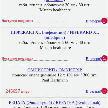
табл. п/плен. оболочкой 30 мг / 30 шт.
IMstam healthcare
Доступно под заказ
В резерв!
НИФЕКАРД XL (нифедипин) / NIFEKARD XL
(nifedipine)
табл. п/плен. оболочкой 60 мг / 30 шт.
IMstam healthcare
Доступно под заказ
В резерв!
ОМНИСТРИП / OMNISTRIP
полоски операционные 12 х 101 мм / 300 шт.
Paul Hartmann
245657
В резерв!
tenge
РЕПАТА (Эволокумаб) / REPATHA (Evolocumab)
р-р д/инъекц. 140 мг в шприц-ручке / 2 шт.