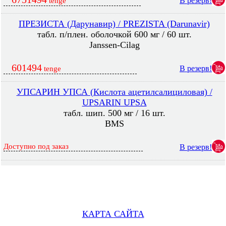
В резерв!
tenge
ПРЕЗИСТА (Дарунавир) / PREZISTA (Darunavir)
табл. п/плен. оболочкой 600 мг / 60 шт.
Janssen-Cilag
601494
В резерв!
tenge
УПСАРИН УПСА (Кислота ацетилсалициловая) /
UPSARIN UPSA
табл. шип. 500 мг / 16 шт.
BMS
Доступно под заказ
В резерв!
КАРТА САЙТА