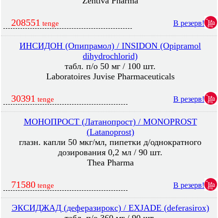
Zentiva Pharma
208551
В резерв!
tenge
ИНСИДОН (Опипрамол) / INSIDON (Opipramol
dihydrochlorid)
табл. п/о 50 мг / 100 шт.
Laboratoires Juvise Pharmaceuticals
30391
В резерв!
tenge
МОНОПРОСТ (Латанопрост) / MONOPROST
(Latanoprost)
глазн. капли 50 мкг/мл, пипетки д/однократного
дозирования 0,2 мл / 90 шт.
Thea Pharma
71580
В резерв!
tenge
ЭКСИДЖАД (деферазирокс) / EXJADE (deferasirox)