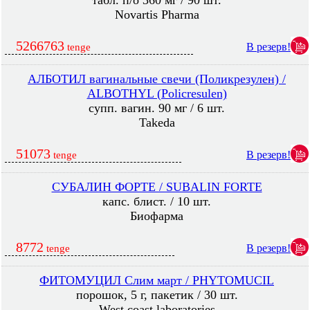
табл. п/о 360 мг / 90 шт.
Novartis Pharma
5266763
В резерв!
tenge
АЛБОТИЛ вагинальные свечи (Поликрезулен) /
ALBOTHYL (Policresulen)
супп. вагин. 90 мг / 6 шт.
Takeda
51073
В резерв!
tenge
СУБАЛИН ФОРТЕ / SUBALIN FORTE
капс. блист. / 10 шт.
Биофарма
8772
В резерв!
tenge
ФИТОМУЦИЛ Слим март / PHYTOMUCIL
порошок, 5 г, пакетик / 30 шт.
West coast laboratories