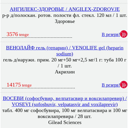
АНГИЛЕКС-ЗДОРОВЬЕ / ANGILEX-ZDOROVJE
р-р д/полоскан. ротов. полости фл. стекл. 120 мл / 1 шт.
Здоровье
3576
В резерв!
tenge
ВЕНОЛАЙФ гель (гепарин) / VENOLIFE gel (heparin
sodium)
гель д/наружн. прим. 20 мг+50 мг+2,5 мг/1 г: туба 100 г
/ 1 шт.
Акрихин
14175
В резерв!
tenge
ВОСЕВИ (софосбувир, велпатасвир и воксилапревир) /
VOSEVI (sofosbuvir, velpatasvir and voxilaprevir)
табл. 400 мг софосбувира, 100 мг велпатасвира и 100 мг
воксилапревира / 28 шт.
Gilead Sciences