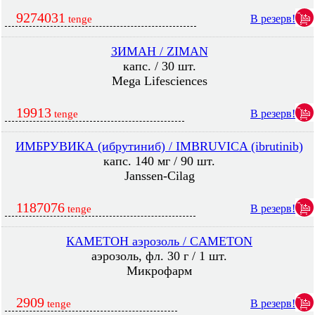
9274031
В резерв!
tenge
ЗИМАН / ZIMAN
капс. / 30 шт.
Mega Lifesciences
19913
В резерв!
tenge
ИМБРУВИКА (ибрутиниб) / IMBRUVICA (ibrutinib)
капс. 140 мг / 90 шт.
Janssen-Cilag
1187076
В резерв!
tenge
КАМЕТОН аэрозоль / CAMETON
аэрозоль, фл. 30 г / 1 шт.
Микрофарм
2909
В резерв!
tenge