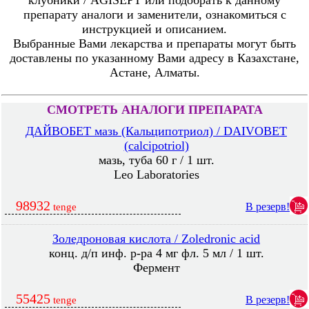
клубники / AGISEPT или подобрать к данному
препарату аналоги и заменители, ознакомиться с
инструкцией и описанием.
Выбранные Вами лекарства и препараты могут быть
доставлены по указанному Вами адресу в Казахстане,
Астане, Алматы.
СМОТРЕТЬ АНАЛОГИ ПРЕПАРАТА
ДАЙВОБЕТ мазь (Кальципотриол) / DAIVOBET
(calcipotriol)
мазь, туба 60 г / 1 шт.
Leo Laboratories
98932
В резерв!
tenge
Золедроновая кислота / Zoledronic acid
конц. д/п инф. р-ра 4 мг фл. 5 мл / 1 шт.
Фермент
55425
В резерв!
tenge