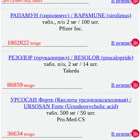
Доступно под заказ
В резерв!
РАПАМУН (сиролимус) / RAPAMUNE (sirolimus)
табл., п/о 2 мг / 100 шт.
Pfizer Inc.
1802822
В резерв!
tenge
РЕЗОЛОР (прукалоприд) / RESOLOR (prucalopride)
табл. п/о, 2 мг / 14 шт.
Takeda
86859
В резерв!
tenge
УРСОСАН Форте (Кислота урсодезоксихолевая) /
URSOSAN Forte (Ursodeoxycholic acid)
табл. 500 мг / 50 шт.
Pro.Med.CS
36634
В резерв!
tenge