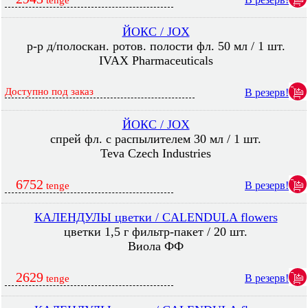
tenge
ЙОКС / JOX
р-р д/полоскан. ротов. полости фл. 50 мл / 1 шт.
IVAX Pharmaceuticals
Доступно под заказ
В резерв!
ЙОКС / JOX
спрей фл. с распылителем 30 мл / 1 шт.
Teva Czech Industries
6752
В резерв!
tenge
КАЛЕНДУЛЫ цветки / CALENDULA flowers
цветки 1,5 г фильтр-пакет / 20 шт.
Виола ФФ
2629
В резерв!
tenge