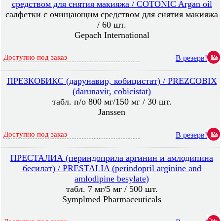
средством для снятия макияжа / COTONIC Argan oil
салфетки с очищающим средством для снятия макияжа
/ 60 шт.
Gepach International
Доступно под заказ
В резерв!
ПРЕЗКОБИКС (дарунавир, кобицистат) / PREZCOBIX
(darunavir, cobicistat)
табл. п/о 800 мг/150 мг / 30 шт.
Janssen
Доступно под заказ
В резерв!
ПРЕСТАЛИА (периндоприла аргинин и амлодипина
бесилат) / PRESTALIA (perindopril arginine and
amlodipine besylate)
табл. 7 мг/5 мг / 500 шт.
Symplmed Pharmaceuticals