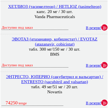
ХЕТЛИОЗ (тасимелтеон) / HETLIOZ (tasimelteon)
капс. 20 мг / 30 шт.
Vanda Pharmaceuticals
Доступно под заказ
В резерв!
ЭВОТАЗ (атазанавир, кобицистат) / EVOTAZ
(atazanavir, cobicistat)
табл. 300 мг/150 мг / 30 шт.
BMS
Доступно под заказ
В резерв!
ЭНТРЕСТО, ЮПЕРИО (сакубитрил и вальсартан) /
ENTRESTO (sacubitril and valsartan)
табл. 49 мг/51 мг / 20 шт.
Novartis
74250
В резерв!
tenge