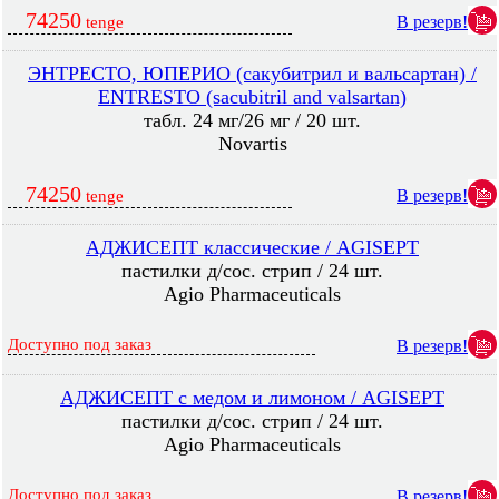
74250
В резерв!
tenge
ЭНТРЕСТО, ЮПЕРИО (сакубитрил и вальсартан) /
ENTRESTO (sacubitril and valsartan)
табл. 24 мг/26 мг / 20 шт.
Novartis
74250
В резерв!
tenge
АДЖИСЕПТ классические / AGISEPT
пастилки д/сос. стрип / 24 шт.
Agio Pharmaceuticals
Доступно под заказ
В резерв!
АДЖИСЕПТ с медом и лимоном / AGISEPT
пастилки д/сос. стрип / 24 шт.
Agio Pharmaceuticals
Доступно под заказ
В резерв!