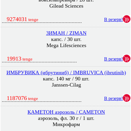
Gilead Sciences
9274031
В резерв!
tenge
ЗИМАН / ZIMAN
капс. / 30 шт.
Mega Lifesciences
19913
В резерв!
tenge
ИМБРУВИКА (ибрутиниб) / IMBRUVICA (ibrutinib)
капс. 140 мг / 90 шт.
Janssen-Cilag
1187076
В резерв!
tenge
КАМЕТОН аэрозоль / CAMETON
аэрозоль, фл. 30 г / 1 шт.
Микрофарм