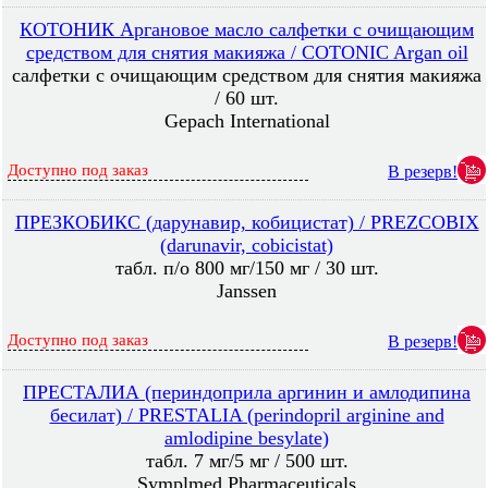
КОТОНИК Аргановое масло салфетки с очищающим
средством для снятия макияжа / COTONIC Argan oil
салфетки с очищающим средством для снятия макияжа
/ 60 шт.
Gepach International
Доступно под заказ
В резерв!
ПРЕЗКОБИКС (дарунавир, кобицистат) / PREZCOBIX
(darunavir, cobicistat)
табл. п/о 800 мг/150 мг / 30 шт.
Janssen
Доступно под заказ
В резерв!
ПРЕСТАЛИА (периндоприла аргинин и амлодипина
бесилат) / PRESTALIA (perindopril arginine and
amlodipine besylate)
табл. 7 мг/5 мг / 500 шт.
Symplmed Pharmaceuticals