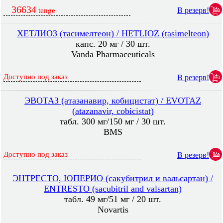
36634
В резерв!
tenge
ХЕТЛИОЗ (тасимелтеон) / HETLIOZ (tasimelteon)
капс. 20 мг / 30 шт.
Vanda Pharmaceuticals
Доступно под заказ
В резерв!
ЭВОТАЗ (атазанавир, кобицистат) / EVOTAZ
(atazanavir, cobicistat)
табл. 300 мг/150 мг / 30 шт.
BMS
Доступно под заказ
В резерв!
ЭНТРЕСТО, ЮПЕРИО (сакубитрил и вальсартан) /
ENTRESTO (sacubitril and valsartan)
табл. 49 мг/51 мг / 20 шт.
Novartis