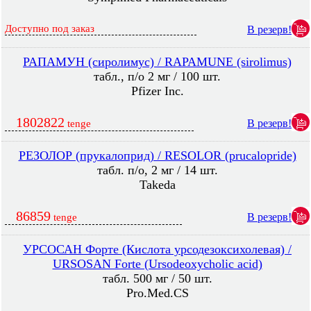
Доступно под заказ
В резерв!
РАПАМУН (сиролимус) / RAPAMUNE (sirolimus)
табл., п/о 2 мг / 100 шт.
Pfizer Inc.
1802822
В резерв!
tenge
РЕЗОЛОР (прукалоприд) / RESOLOR (prucalopride)
табл. п/о, 2 мг / 14 шт.
Takeda
86859
В резерв!
tenge
УРСОСАН Форте (Кислота урсодезоксихолевая) /
URSOSAN Forte (Ursodeoxycholic acid)
табл. 500 мг / 50 шт.
Pro.Med.CS