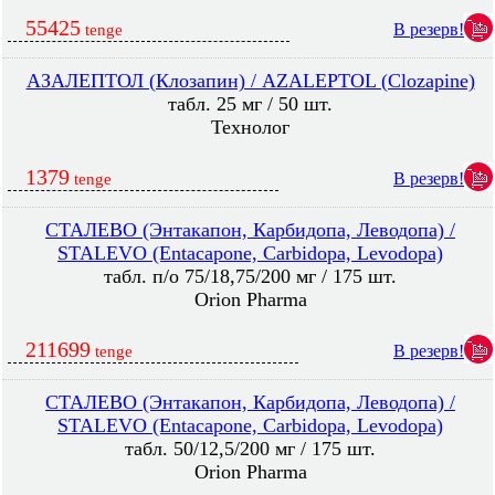
55425
В резерв!
tenge
АЗАЛЕПТОЛ (Клозапин) / AZALEPTOL (Clozapine)
табл. 25 мг / 50 шт.
Технолог
1379
В резерв!
tenge
СТАЛЕВО (Энтакапон, Карбидопа, Леводопа) /
STALEVO (Entacapone, Carbidopa, Levodopa)
табл. п/о 75/18,75/200 мг / 175 шт.
Orion Pharma
211699
В резерв!
tenge
СТАЛЕВО (Энтакапон, Карбидопа, Леводопа) /
STALEVO (Entacapone, Carbidopa, Levodopa)
табл. 50/12,5/200 мг / 175 шт.
Orion Pharma