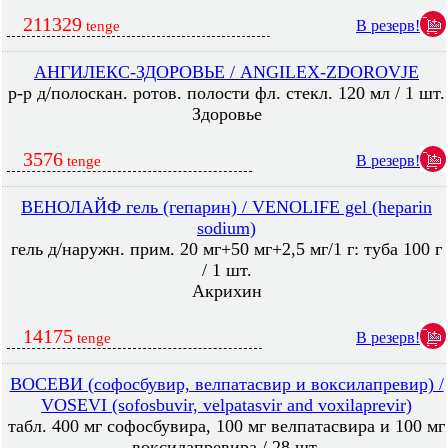
211329
В резерв!
tenge
АНГИЛЕКС-ЗДОРОВЬЕ / ANGILEX-ZDOROVJE
р-р д/полоскан. ротов. полости фл. стекл. 120 мл / 1 шт.
Здоровье
3576
В резерв!
tenge
ВЕНОЛАЙФ гель (гепарин) / VENOLIFE gel (heparin
sodium)
гель д/наружн. прим. 20 мг+50 мг+2,5 мг/1 г: туба 100 г
/ 1 шт.
Акрихин
14175
В резерв!
tenge
ВОСЕВИ (софосбувир, велпатасвир и воксилапревир) /
VOSEVI (sofosbuvir, velpatasvir and voxilaprevir)
табл. 400 мг софосбувира, 100 мг велпатасвира и 100 мг
воксилапревира / 28 шт.