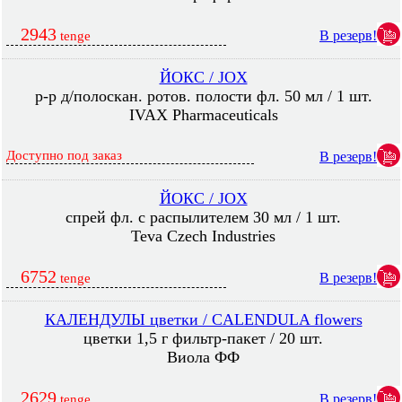
2943
В резерв!
tenge
ЙОКС / JOX
р-р д/полоскан. ротов. полости фл. 50 мл / 1 шт.
IVAX Pharmaceuticals
Доступно под заказ
В резерв!
ЙОКС / JOX
спрей фл. с распылителем 30 мл / 1 шт.
Teva Czech Industries
6752
В резерв!
tenge
КАЛЕНДУЛЫ цветки / CALENDULA flowers
цветки 1,5 г фильтр-пакет / 20 шт.
Виола ФФ
2629
В резерв!
tenge