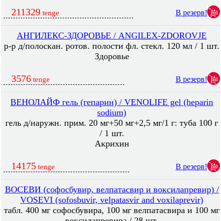
211329
В резерв!
tenge
АНГИЛЕКС-ЗДОРОВЬЕ / ANGILEX-ZDOROVJE
р-р д/полоскан. ротов. полости фл. стекл. 120 мл / 1 шт.
Здоровье
3576
В резерв!
tenge
ВЕНОЛАЙФ гель (гепарин) / VENOLIFE gel (heparin
sodium)
гель д/наружн. прим. 20 мг+50 мг+2,5 мг/1 г: туба 100 г
/ 1 шт.
Акрихин
14175
В резерв!
tenge
ВОСЕВИ (софосбувир, велпатасвир и воксилапревир) /
VOSEVI (sofosbuvir, velpatasvir and voxilaprevir)
табл. 400 мг софосбувира, 100 мг велпатасвира и 100 мг
воксилапревира / 28 шт.