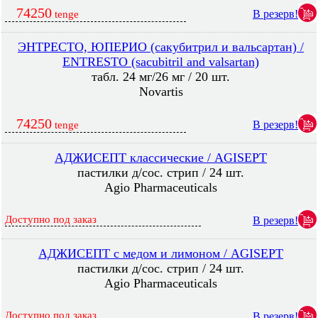
74250
В резерв!
tenge
ЭНТРЕСТО, ЮПЕРИО (сакубитрил и вальсартан) /
ENTRESTO (sacubitril and valsartan)
табл. 24 мг/26 мг / 20 шт.
Novartis
74250
В резерв!
tenge
АДЖИСЕПТ классические / AGISEPT
пастилки д/сос. стрип / 24 шт.
Agio Pharmaceuticals
Доступно под заказ
В резерв!
АДЖИСЕПТ с медом и лимоном / AGISEPT
пастилки д/сос. стрип / 24 шт.
Agio Pharmaceuticals
Доступно под заказ
В резерв!