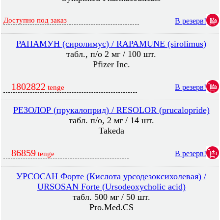
Доступно под заказ
В резерв!
РАПАМУН (сиролимус) / RAPAMUNE (sirolimus)
табл., п/о 2 мг / 100 шт.
Pfizer Inc.
1802822
В резерв!
tenge
РЕЗОЛОР (прукалоприд) / RESOLOR (prucalopride)
табл. п/о, 2 мг / 14 шт.
Takeda
86859
В резерв!
tenge
УРСОСАН Форте (Кислота урсодезоксихолевая) /
URSOSAN Forte (Ursodeoxycholic acid)
табл. 500 мг / 50 шт.
Pro.Med.CS