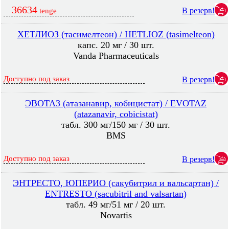
36634
В резерв!
tenge
ХЕТЛИОЗ (тасимелтеон) / HETLIOZ (tasimelteon)
капс. 20 мг / 30 шт.
Vanda Pharmaceuticals
Доступно под заказ
В резерв!
ЭВОТАЗ (атазанавир, кобицистат) / EVOTAZ
(atazanavir, cobicistat)
табл. 300 мг/150 мг / 30 шт.
BMS
Доступно под заказ
В резерв!
ЭНТРЕСТО, ЮПЕРИО (сакубитрил и вальсартан) /
ENTRESTO (sacubitril and valsartan)
табл. 49 мг/51 мг / 20 шт.
Novartis