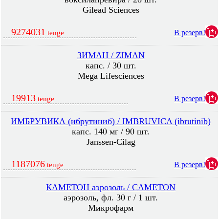
Gilead Sciences
9274031
В резерв!
tenge
ЗИМАН / ZIMAN
капс. / 30 шт.
Mega Lifesciences
19913
В резерв!
tenge
ИМБРУВИКА (ибрутиниб) / IMBRUVICA (ibrutinib)
капс. 140 мг / 90 шт.
Janssen-Cilag
1187076
В резерв!
tenge
КАМЕТОН аэрозоль / CAMETON
аэрозоль, фл. 30 г / 1 шт.
Микрофарм