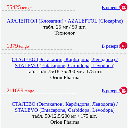
55425
В резерв!
tenge
АЗАЛЕПТОЛ (Клозапин) / AZALEPTOL (Clozapine)
табл. 25 мг / 50 шт.
Технолог
1379
В резерв!
tenge
СТАЛЕВО (Энтакапон, Карбидопа, Леводопа) /
STALEVO (Entacapone, Carbidopa, Levodopa)
табл. п/о 75/18,75/200 мг / 175 шт.
Orion Pharma
211699
В резерв!
tenge
СТАЛЕВО (Энтакапон, Карбидопа, Леводопа) /
STALEVO (Entacapone, Carbidopa, Levodopa)
табл. 50/12,5/200 мг / 175 шт.
Orion Pharma