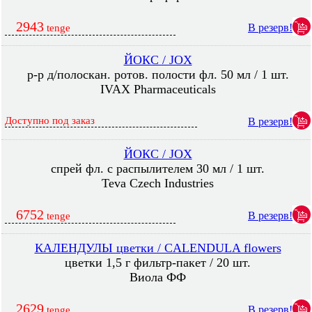
2943
В резерв!
tenge
ЙОКС / JOX
р-р д/полоскан. ротов. полости фл. 50 мл / 1 шт.
IVAX Pharmaceuticals
Доступно под заказ
В резерв!
ЙОКС / JOX
спрей фл. с распылителем 30 мл / 1 шт.
Teva Czech Industries
6752
В резерв!
tenge
КАЛЕНДУЛЫ цветки / CALENDULA flowers
цветки 1,5 г фильтр-пакет / 20 шт.
Виола ФФ
2629
В резерв!
tenge