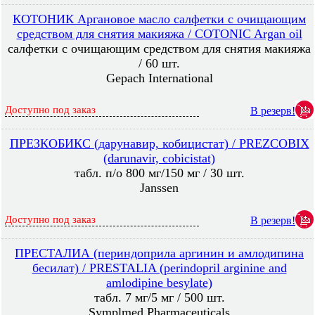
КОТОНИК Аргановое масло салфетки с очищающим
средством для снятия макияжа / COTONIC Argan oil
салфетки с очищающим средством для снятия макияжа
/ 60 шт.
Gepach International
Доступно под заказ
В резерв!
ПРЕЗКОБИКС (дарунавир, кобицистат) / PREZCOBIX
(darunavir, cobicistat)
табл. п/о 800 мг/150 мг / 30 шт.
Janssen
Доступно под заказ
В резерв!
ПРЕСТАЛИА (периндоприла аргинин и амлодипина
бесилат) / PRESTALIA (perindopril arginine and
amlodipine besylate)
табл. 7 мг/5 мг / 500 шт.
Symplmed Pharmaceuticals