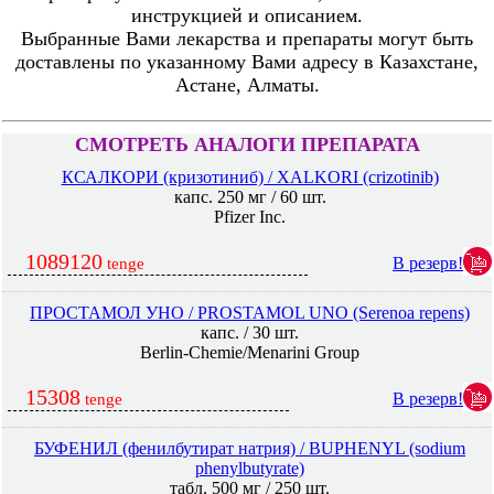
инструкцией и описанием.
Выбранные Вами лекарства и препараты могут быть
доставлены по указанному Вами адресу в Казахстане,
Астане, Алматы.
СМОТРЕТЬ АНАЛОГИ ПРЕПАРАТА
КСАЛКОРИ (кризотиниб) / XALKORI (crizotinib)
капс. 250 мг / 60 шт.
Pfizer Inc.
1089120
В резерв!
tenge
ПРОСТАМОЛ УНО / PROSTAMOL UNO (Serenoa repens)
капс. / 30 шт.
Berlin-Chemie/Menarini Group
15308
В резерв!
tenge
БУФЕНИЛ (фенилбутират натрия) / BUPHENYL (sodium
phenylbutyrate)
табл. 500 мг / 250 шт.