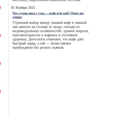
05 Ноября 2025
Что лучше пить с утра — кофе или чай? Ответ вас
удивит
Утренний выбор между чашкой кофе и чашкой
чая зависит не столько от моды, сколько от
индивидуальных особенностей: уровня энергии,
чувствительности к кофеину и состояния
здоровья. Диетологи отмечают, что кофе даёт
быстрый заряд, а чай — более мягкое
пробуждение без резких скачков.