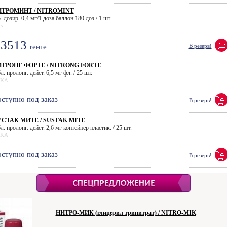
ТРОМИНТ / NITROMINT
. дозир. 0,4 мг/1 доза баллон 180 доз / 1 шт.
s
3513
тенге
В резерв!
ТРОНГ ФОРТЕ / NITRONG FORTE
л. пролонг. дейст. 6,5 мг фл. / 25 шт.
KA
ступно под заказ
В резерв!
СТАК МИТЕ / SUSTAK MITE
л. пролонг. дейст. 2,6 мг контейнер пластик. / 25 шт.
KA
ступно под заказ
В резерв!
НИТРО-МИК (глицерил тринитрат) / NITRO-MIK