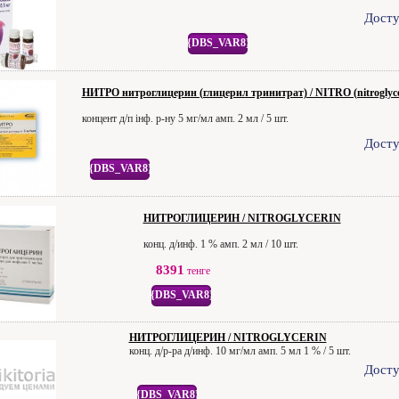
Досту
{DBS_VAR8}
НИТРО нитроглицерин (глицерил тринитрат) / NITRO (nitroglyce
концент д/п інф. р-ну 5 мг/мл амп. 2 мл / 5 шт.
Досту
{DBS_VAR8}
НИТРОГЛИЦЕРИН / NITROGLYCERIN
конц. д/инф. 1 % амп. 2 мл / 10 шт.
8391
тенге
{DBS_VAR8}
НИТРОГЛИЦЕРИН / NITROGLYCERIN
конц. д/р-ра д/инф. 10 мг/мл амп. 5 мл 1 % / 5 шт.
Досту
{DBS_VAR8}