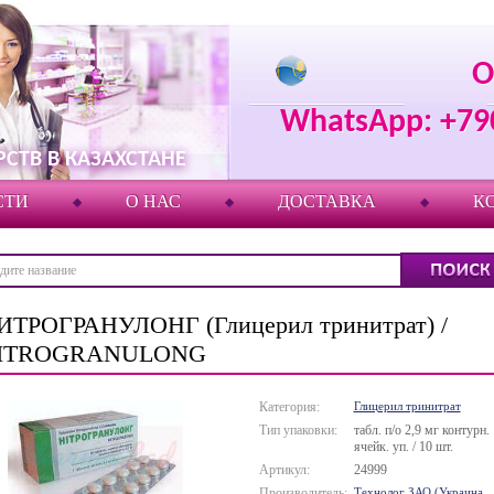
О
WhatsApp: +79
СТВ В КАЗАХСТАНЕ
СТИ
О НАС
ДОСТАВКА
К
ИТРОГРАНУЛОНГ (Глицерил тринитрат) /
ITROGRANULONG
Категория:
Глицерил тринитрат
Тип упаковки:
табл. п/о 2,9 мг контурн.
ячейк. уп. / 10 шт.
Артикул:
24999
Производитель:
Технолог ЗАО (Украина,