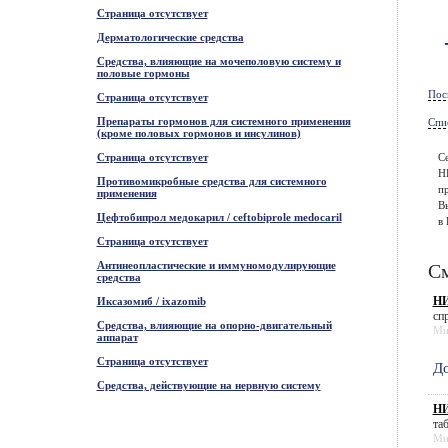
Страница отсутствует
Дерматологические средства
Средства, влияющие на мочеполовую систему и
половые гормоны
Пос
Страница отсутствует
Препараты гормонов для системного применения
Спи
(кроме половых гормонов и инсулинов)
Страница отсутствует
С
Н
Противомикробные средства для системного
пр
применения
В
Цефтобипрол медокарил / ceftobiprole medocaril
в 
Страница отсутствует
Антинеопластические и иммуномодулирующие
См
средства
НИ
Иксазомиб / ixazomib
спр
Средства, влияющие на опорно-двигательный
Ми
аппарат
Страница отсутствует
До
Средства, действующие на нервную систему
НИ
та
Ми