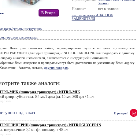
Умань)
Наличие:
нет в наличии
--
В Резерв!
смотрите также АНАЛОГИ/
ЗАМЕНИТЕЛИ
мотреть/скрыть инструкцию
сок городов для доставки
ервис Ликитория помогает найти, зарезервировать, купить по цене производителя
ИТРОГРАНУЛОНГ (Глицерил тринитрат) / NITROGRANULONG или подобрать к данному
епарату аналоги и заменители, ознакомиться с инструкцией и описанием.
ыбранные Вами лекарства и препараты могут быть доставлены по указанному Вами адресу
Казахстане - Алматы, Астане,
других городах
.
отрите также аналоги:
ТРО-МИК (глицерил тринитрат) / NITRO-MIK
ей дозир. сублингвал. 0,4 мг/1 доза фл. 15 мл, 300 доз / 1 шт.
крохим
ступно под заказ
В резерв!
ТРОГЛИЦЕРИН (глицерил тринитрат) / NITROGLYCERIN
бл. подъязычные 0,5 мг фл. полимер. / 40 шт.
крохим