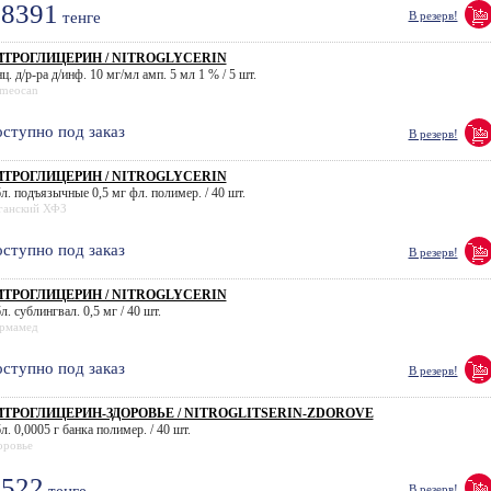
8391
тенге
В резерв!
ТРОГЛИЦЕРИН / NITROGLYCERIN
ц. д/р-ра д/инф. 10 мг/мл амп. 5 мл 1 % / 5 шт.
meocan
ступно под заказ
В резерв!
ТРОГЛИЦЕРИН / NITROGLYCERIN
бл. подъязычные 0,5 мг фл. полимер. / 40 шт.
ганский ХФЗ
ступно под заказ
В резерв!
ТРОГЛИЦЕРИН / NITROGLYCERIN
л. сублингвал. 0,5 мг / 40 шт.
рмамед
ступно под заказ
В резерв!
ТРОГЛИЦЕРИН-ЗДОРОВЬЕ / NITROGLITSERIN-ZDOROVE
л. 0,0005 г банка полимер. / 40 шт.
оровье
522
В резерв!