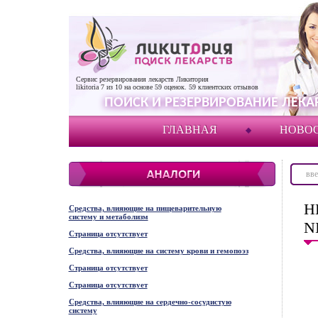
Сервис резервирования лекарств Ликитория
likitoria
7
из
10
на основе
59
оценок.
59
клиентских отзывов
ПОИСК И РЕЗЕРВИРОВАНИЕ ЛЕКАР
ГЛАВНАЯ
НОВО
Н
Средства, влияющие на пищеварительную
систему и метаболизм
N
Страница отсутствует
Средства, влияющие на систему крови и гемопоэз
Страница отсутствует
Страница отсутствует
Средства, влияющие на сердечно-сосудистую
систему