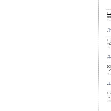
НИ
кон
Ho
До
НИ
та
Лу
До
НИ
таб
Фа
До
НИ
таб
Зд