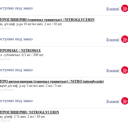
ступно под заказ
В резерв!
ТРОГЛИЦЕРИН (глицерил тринитрат) / NITROGLYCERIN
ц. д/п инф. р-ра 10 мг/мл амп. 2 мл / 10 шт.
крохим
ступно под заказ
В резерв!
ИТРОМАКС / NITROMAX
л. сублингвал. 0,5 мг / 200 шт.
крохим
ступно под заказ
В резерв!
ТРО нитроглицерин (глицерил тринитрат) / NITRO (nitroglycerin)
цент д/п інф. р-ну 5 мг/мл амп. 2 мл / 5 шт.
ion Pharma
ступно под заказ
В резерв!
ТРОГЛИЦЕРИН / NITROGLYCERIN
ц. д/инф. 1 % амп. 2 мл / 10 шт.
 ГНЦЛС