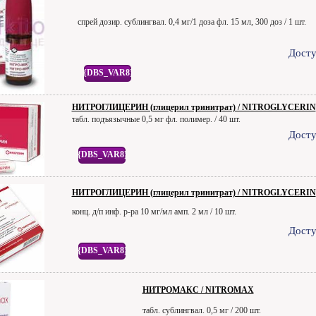
спрей дозир. сублингвал. 0,4 мг/1 доза фл. 15 мл, 300 доз / 1 шт.
Досту
{DBS_VAR8}
НИТРОГЛИЦЕРИН (глицерил тринитрат) / NITROGLYCERIN
табл. подъязычные 0,5 мг фл. полимер. / 40 шт.
Досту
{DBS_VAR8}
НИТРОГЛИЦЕРИН (глицерил тринитрат) / NITROGLYCERIN
конц. д/п инф. р-ра 10 мг/мл амп. 2 мл / 10 шт.
Досту
{DBS_VAR8}
НИТРОМАКС / NITROMAX
табл. сублингвал. 0,5 мг / 200 шт.