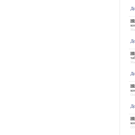
До
НИ
кон
Ми
До
Н
таб
Ми
До
НИ
кон
Or
До
НИ
кон
ОЗ