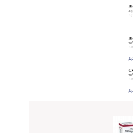
НИ
аэр
Egi
НИ
таб
KR
До
СУ
таб
KR
До