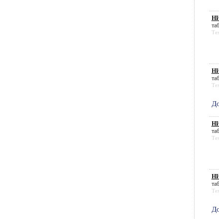
НИ
таб
Те
НИ
таб
Те
До
НИ
таб
Те
НИ
таб
Те
До