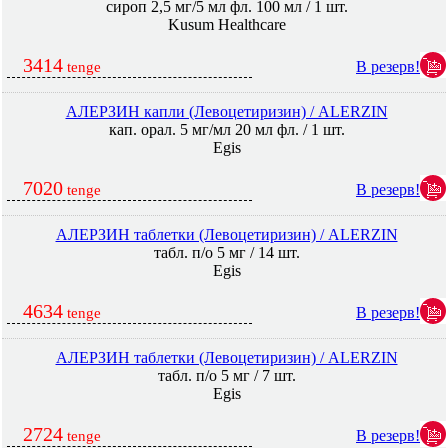
сироп 2,5 мг/5 мл фл. 100 мл / 1 шт.
Kusum Healthcare
3414
В резерв!
tenge
АЛЕРЗИН капли (Левоцетиризин) / ALERZIN
кап. орал. 5 мг/мл 20 мл фл. / 1 шт.
Egis
7020
В резерв!
tenge
АЛЕРЗИН таблетки (Левоцетиризин) / ALERZIN
табл. п/о 5 мг / 14 шт.
Egis
4634
В резерв!
tenge
АЛЕРЗИН таблетки (Левоцетиризин) / ALERZIN
табл. п/о 5 мг / 7 шт.
Egis
2724
В резерв!
tenge