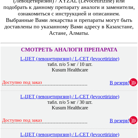
(Левоцетиризин) / XYZAL (Levocetirizine) или
подобрать к данному препарату аналоги и заменители,
ознакомиться с инструкцией и описанием.
Выбранные Вами лекарства и препараты могут быть
доставлены по указанному Вами адресу в Казахстане,
Астане, Алматы.
СМОТРЕТЬ АНАЛОГИ ПРЕПАРАТА
L-ЦЕТ (левоцетиризин) / L-СET (levocetirizine)
табл. п/о 5 мг / 10 шт.
Kusum Healthcare
Доступно под заказ
В резерв!
L-ЦЕТ (левоцетиризин) / L-СET (levocetirizine)
табл. п/о 5 мг / 30 шт.
Kusum Healthcare
Доступно под заказ
В резерв!
L-ЦЕТ (левоцетиризин) / L-СET (levocetirizine)