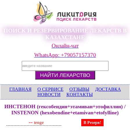
ПОИСК И РЕЗЕРВИРОВАНИЕ ЛЕКАРСТВ В
КАЗАХСТАНЕ
Онлайн-чат
WhatsApp: +79057157370
ГЛАВНАЯ
О СЕРВИСЕ
ОТЗЫВЫ
ДОСТАВКА
НОВОСТИ
КОНТАКТЫ
ИНСТЕНОН (гексобендин+этамиван+этофиллин) /
INSTENON (hexobendine+etamivan+etofylline)
--
tenge
В Резерв!