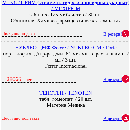
МЕКСИПРИМ (этилметилгидроксипиридина сукцинат)
/ MEXIPRIM
табл. п/о 125 мг блистер / 30 шт.
Обнинская Химико-фармацевтическая компания
Доступно под заказ
В резерв!
НУКЛЕО ЦМФ Форте / NUKLEO CMF Forte
пор. лиофил. д/п р-ра д/ин. 61 мг амп., с раств. в амп. 2
мл / 3 шт.
Ferrer Internacional
28066
В резерв!
tenge
ТЕНОТЕН / TENOTEN
табл. гомеопат. / 20 шт.
Материа Медика
Доступно под заказ
В резерв!