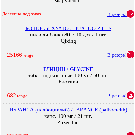
Фармасофт
Доступно под заказ
В резерв!
БОЛЮСЫ ХУАТО / HUATUO PILLS
пилюли банка 80 г, 10 доз / 1 шт.
Qixing
25166
В резерв!
tenge
ГЛИЦИН / GLYCINE
табл. подъязычные 100 мг / 50 шт.
Биотики
682
В резерв!
tenge
ИБРАНСА (палбоциклиб) / IBRANCE (palbociclib)
капс. 100 мг / 21 шт.
Pfizer Inc.