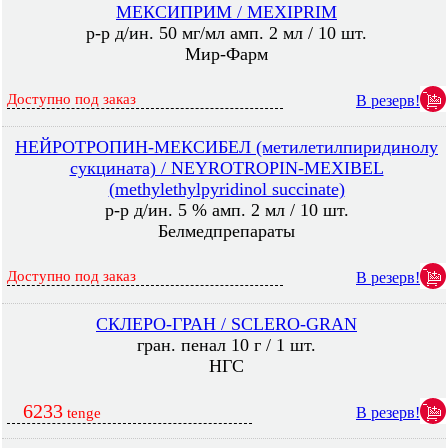
МЕКСИПРИМ / MEXIPRIM
р-р д/ин. 50 мг/мл амп. 2 мл / 10 шт.
Мир-Фарм
Доступно под заказ
В резерв!
НЕЙРОТРОПИН-МЕКСИБЕЛ (метилетилпиридинолу
сукцината) / NEYROTROPIN-MEXIBEL
(methylethylpyridinol succinate)
р-р д/ин. 5 % амп. 2 мл / 10 шт.
Белмедпрепараты
Доступно под заказ
В резерв!
СКЛЕРО-ГРАН / SCLERO-GRAN
гран. пенал 10 г / 1 шт.
НГС
6233
В резерв!
tenge