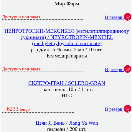
Мир-Фарм
Доступно под заказ
В резерв!
НЕЙРОТРОПИН-МЕКСИБЕЛ (метилетилпиридинолу
сукцината) / NEYROTROPIN-MEXIBEL
(methylethylpyridinol succinate)
р-р д/ин. 5 % амп. 2 мл / 10 шт.
Белмедпрепараты
Доступно под заказ
В резерв!
СКЛЕРО-ГРАН / SCLERO-GRAN
гран. пенал 10 г / 1 шт.
НГС
6233
В резерв!
tenge
Цзян Я Вань / Jiang Ya Wan
пилюли / 200 шт.