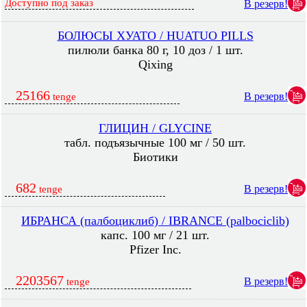
Доступно под заказ
В резерв!
БОЛЮСЫ ХУАТО / HUATUO PILLS
пилюли банка 80 г, 10 доз / 1 шт.
Qixing
25166
В резерв!
tenge
ГЛИЦИН / GLYCINE
табл. подъязычные 100 мг / 50 шт.
Биотики
682
В резерв!
tenge
ИБРАНСА (палбоциклиб) / IBRANCE (palbociclib)
капс. 100 мг / 21 шт.
Pfizer Inc.
2203567
В резерв!
tenge