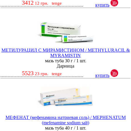
3412
12
грн.
tenge
купить
МЕТИЛУРАЦИЛ С МИРАМИСТИНОМ / METHYLURACIL &
MYRAMISTIN
мазь туба 30 г / 1 шт.
Дарница
5523
23
грн.
tenge
купить
МЕФЕНАТ (мефенамина натриевая соль) / MEPHENATUM
(mefenamine sodium salt)
мазь туба 40 г / 1 шт.