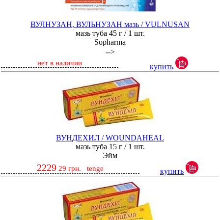
ВУЛНУЗАН, ВУЛЬНУЗАН мазь / VULNUSAN
мазь туба 45 г / 1 шт.
Sopharma
-->
нет в наличии
купить
ВУНДЕХИЛ / WOUNDAHEAL
мазь туба 15 г / 1 шт.
Эйм
2229
29
грн.
tenge
купить