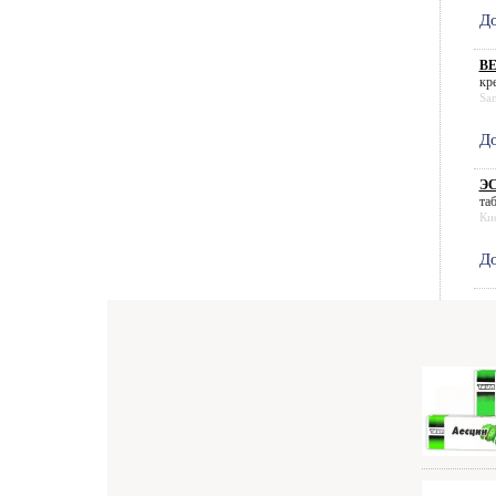
До
ВЕ
кре
Sa
До
ЭС
таб
Ки
До