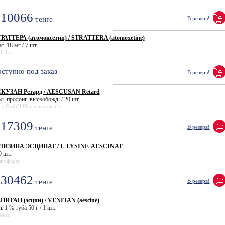
10066
тенге
В резерв!
РАТТЕРА (атомоксетин) / STRATTERA (atomoxetine)
с. 18 мг / 7 шт.
 Lilly
ступно под заказ
В резерв!
КУЗАН Ретард / AESCUSAN Retard
л. пролонг. высвобожд. / 20 шт.
be GmbH Pharmaceuticals
17309
тенге
В резерв!
ЛИЗИНА ЭСЦИНАТ / L-LYSINE-AESCINAT
0 шт.
личфарм
30462
тенге
В резерв!
НИТАН (эсцин) / VENITAN (aescine)
ь 1 % туба 50 г / 1 шт.
ndoz