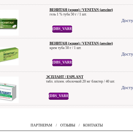
ВЕНИТАН (эсцин) / VENITAN (aescine)
гель 1 % туба 50 г / 1 шт.
Досту
{DBS_VAR8}
ВЕНИТАН (эсцин) / VENITAN (aescine)
крем туба 50 г / 1 шт.
Досту
{DBS_VAR8}
ЭСПЛАНТ / ESPLANT
табл. п/плен. оболочкой 20 мг блистер / 40 шт.
Досту
{DBS_VAR8}
ПАРТНЕРАМ
/
ОТЗЫВЫ
/
КОНТАКТЫ