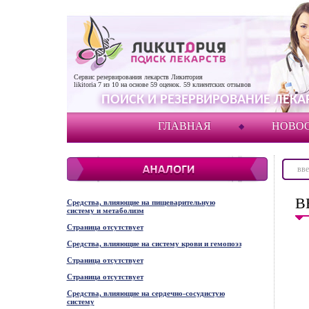
Сервис резервирования лекарств Ликитория
likitoria
7
из
10
на основе
59
оценок.
59
клиентских отзывов
ПОИСК И РЕЗЕРВИРОВАНИЕ ЛЕКАР
ГЛАВНАЯ
НОВО
В
Средства, влияющие на пищеварительную
систему и метаболизм
Страница отсутствует
Средства, влияющие на систему крови и гемопоэз
Страница отсутствует
Страница отсутствует
Средства, влияющие на сердечно-сосудистую
систему