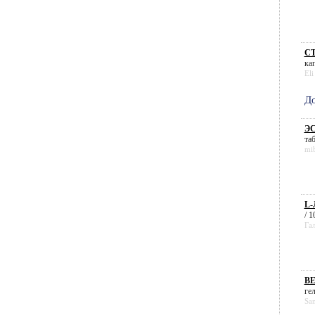
СТ
кап
Eli
До
ЭС
таб
mi
L-
/ 1
Га
ВЕ
гел
Sa