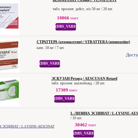
ВЕНОПЛАНТ (Эсцин) / VENOPLANT
табл. пролонг. дейст., п/о 50 мг / 20 шт.
10066
тенге
{DBS_VAR8}
СТРАТТЕРА (атомоксетин) / STRATTERA (atomoxetine)
капс. 18 мг / 7 шт.
Досту
{DBS_VAR8}
ЭСКУЗАН Ретард / AESCUSAN Retard
табл. пролонг. высвобожд. / 20 шт.
17309
тенге
{DBS_VAR8}
L-ЛИЗИНА ЭСЦИНАТ / L-LYSINE-AE
/ 10 шт.
30462
тенге
{DBS_VAR8}