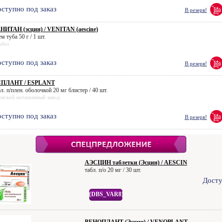
ступно под заказ
В резерв!
НИТАН (эсцин) / VENITAN (aescine)
м туба 50 г / 1 шт.
ndoz
ступно под заказ
В резерв!
ПЛАНТ / ESPLANT
л. п/плен. оболочкой 20 мг блистер / 40 шт.
евский витаминный завод
ступно под заказ
В резерв!
АЭСЦИН таблетки (Эсцин) / AESCIN
табл. п/о 20 мг / 30 шт.
Досту
{DBS_VAR8}