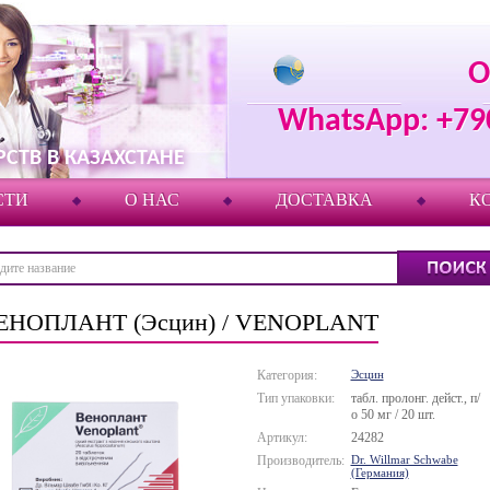
О
WhatsApp: +79
СТВ В КАЗАХСТАНЕ
СТИ
О НАС
ДОСТАВКА
К
ЕНОПЛАНТ (Эсцин) / VENOPLANT
Категория:
Эсцин
Тип упаковки:
табл. пролонг. дейст., п/
о 50 мг / 20 шт.
Артикул:
24282
Производитель:
Dr. Willmar Schwabe
(Германия)