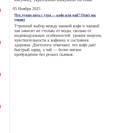
05 Ноября 2025
Что лучше пить с утра — кофе или чай? Ответ вас
удивит
Утренний выбор между чашкой кофе и чашкой
чая зависит не столько от моды, сколько от
индивидуальных особенностей: уровня энергии,
чувствительности к кофеину и состояния
здоровья. Диетологи отмечают, что кофе даёт
быстрый заряд, а чай — более мягкое
пробуждение без резких скачков.