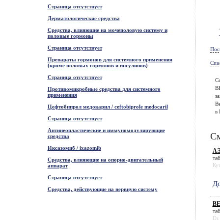
Страница отсутствует
Дерматологические средства
Средства, влияющие на мочеполовую систему и
половые гормоны
Страница отсутствует
Пос
Препараты гормонов для системного применения
Спи
(кроме половых гормонов и инсулинов)
Страница отсутствует
С
В
Противомикробные средства для системного
применения
за
В
Цефтобипрол медокарил / ceftobiprole medocaril
в 
Страница отсутствует
Антинеопластические и иммуномодулирующие
См
средства
Иксазомиб / ixazomib
АЭ
таб
Средства, влияющие на опорно-двигательный
Ку
аппарат
Страница отсутствует
До
Средства, действующие на нервную систему
ВЕ
таб
Dr.