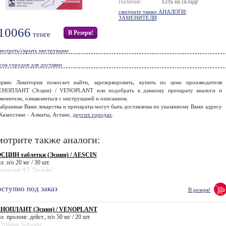
Наличие:
Есть на складе
смотрите также АНАЛОГИ/
ЗАМЕНИТЕЛИ
10066
В Резерв!
тенге
мотреть/скрыть инструкцию
сок городов для доставки
ервис Ликитория помогает найти, зарезервировать, купить по цене производителя
ЕНОПЛАНТ (Эсцин) / VENOPLANT или подобрать к данному препарату аналоги и
менители, ознакомиться с инструкцией и описанием.
ыбранные Вами лекарства и препараты могут быть доставлены по указанному Вами адресу
Казахстане - Алматы, Астане,
других городах
.
отрите также аналоги:
СЦИН таблетки (Эсцин) / AESCIN
л. п/о 20 мг / 30 шт.
тновский ФЗ "Польфа"
ступно под заказ
В резерв!
НОПЛАНТ (Эсцин) / VENOPLANT
л. пролонг. дейст., п/о 50 мг / 20 шт.
 Willmar Schwabe