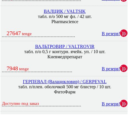
ВАЛЦИК / VALTSIK
табл. п/о 500 мг фл. / 42 шт.
Pharmascience
27647
В резерв!
tenge
ВАЛЬТРОВИР / VALTROVIR
табл. п/о 0,5 г контурн. ячейк. уп. / 10 шт.
Киевмедпрепарат
7948
В резерв!
tenge
ГЕРПЕВАЛ (Валацикловир) / GERPEVAL
табл. п/плен. оболочкой 500 мг блистер / 10 шт.
ФитоФарм
Доступно под заказ
В резерв!