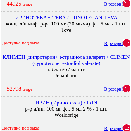
44925
В резерв!
tenge
ИРИНОТЕКАН ТЕВА / IRINOTECAN-TEVA
конц. д/п инф. р-ра 100 мг (20 мг/мл) фл. 5 мл / 1 шт.
Teva
Доступно под заказ
В резерв!
КЛИМЕН (ципротерон+ эстрадиола валерат) / CLIMEN
(cyproterone+estradiol valerate)
табл. п/о / 63 шт.
Jenapharm
52798
В резерв!
tenge
ИРИН (Иринотекан) / IRIN
р-р д/ин. 100 мг фл. 5 мл 2 % / 1 шт.
Worldbrige
Доступно под заказ
В резерв!