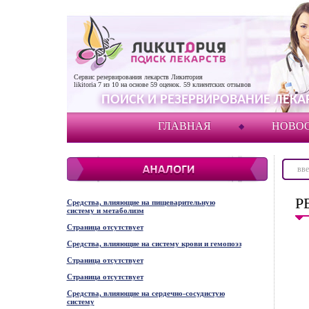
Сервис резервирования лекарств Ликитория
likitoria
7
из
10
на основе
59
оценок.
59
клиентских отзывов
ПОИСК И РЕЗЕРВИРОВАНИЕ ЛЕКАР
ГЛАВНАЯ
НОВО
Р
Средства, влияющие на пищеварительную
систему и метаболизм
Страница отсутствует
Средства, влияющие на систему крови и гемопоэз
Страница отсутствует
Страница отсутствует
Средства, влияющие на сердечно-сосудистую
систему