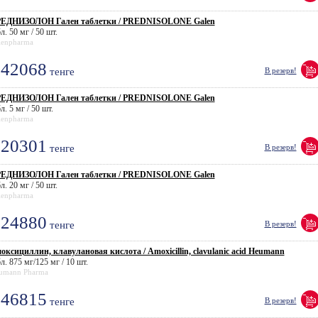
ЕДНИЗОЛОН Гален таблетки / PREDNISOLONE Galen
л. 50 мг / 50 шт.
lenpharma
42068
тенге
В резерв!
ЕДНИЗОЛОН Гален таблетки / PREDNISOLONE Galen
л. 5 мг / 50 шт.
lenpharma
20301
тенге
В резерв!
ЕДНИЗОЛОН Гален таблетки / PREDNISOLONE Galen
л. 20 мг / 50 шт.
lenpharma
24880
тенге
В резерв!
оксициллин, клавулановая кислота / Amoxicillin, clavulanic acid Heumann
л. 875 мг/125 мг / 10 шт.
umann Pharma
46815
тенге
В резерв!