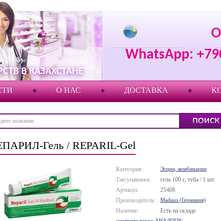
О
WhatsApp: +79
СТВ В КАЗАХСТАНЕ
СТИ
О НАС
ДОСТАВКА
К
ЕПАРИЛ-Гель / REPARIL-Gel
Категория:
Эсцин, комбинации
Тип упаковки:
гель 100 г, туба / 1 шт.
Артикул:
25408
Производитель:
Madaus (Германия)
Наличие:
Есть на складе
смотрите также АНАЛОГИ/