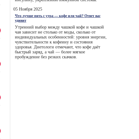
05 Ноября 2025
Что лучше пить с утра — кофе или чай? Ответ вас
удивит
Утренний выбор между чашкой кофе и чашкой
чая зависит не столько от моды, сколько от
индивидуальных особенностей: уровня энергии,
чувствительности к кофеину и состояния
здоровья. Диетологи отмечают, что кофе даёт
быстрый заряд, а чай — более мягкое
пробуждение без резких скачков.