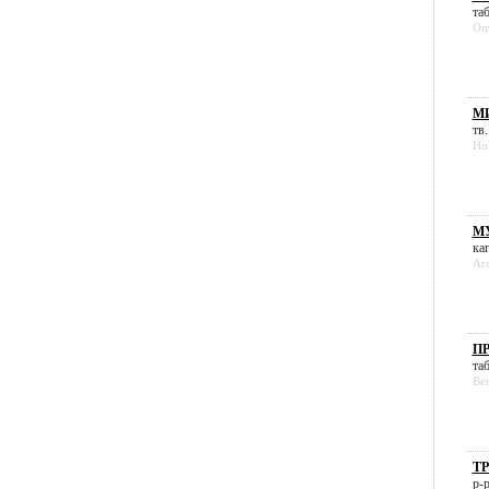
таб
Om
МИ
тв.
Ho
МУ
кап
Ar
ПР
таб
Be
ТР
р-р