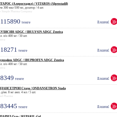
ТАРОС (Алпростадил) / VITAROS (Alprostadil)
м 300 мкг/100 мг, дозатор / 4 шт.
e Simple Pharma Company
115890
тенге
В резерв!
УЛИСИН ADGC / IBULYSIN ADGC Zentiva
л. п/о 400 мг / 50 шт.
tiva
18271
тенге
В резерв!
упрофен ADGC / IBUPROFEN ADGC Zentiva
л. п/о 400 мг / 50 шт.
tiva
8349
тенге
В резерв!
ДАНСЕТРОН Стада / ONDANSETRON Stada
 д/ин. 8 мг амп. 4 мл / 5 шт.
iud Pharma
83445
тенге
В резерв!
ПАРИЛ-Гель / REPARIL-Gel