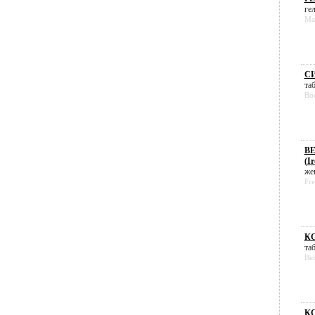
гел
Ma
СИ
таб
Boe
ВЕ
(I
жев
Fre
КС
таб
Ber
КС