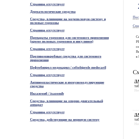
Страница отсутствует
Дерматологические средства
Пос
Средства, влияющие на мочеполовую систему и
половые гормоны
Спи
Страница отсутствует
С
Препараты гормонов для системного применения
(кроме половых гормонов и инсулинов)
Р
оз
Страница отсутствует
В
Противомикробные средства для системного
в 
применения
Цефтобипрол медокарил / ceftobiprole medocaril
См
Страница отсутствует
ЛА
Антинеопластические и иммуномодулирующие
таб
средства
He
Иксазомиб / ixazomib
Средства, влияющие на опорно-двигательный
аппарат
Страница отсутствует
ЛА
таб
Средства, действующие на нервную систему
He