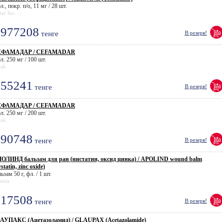
л., покр. п/о, 11 мг / 28 шт.
zer Inc.
977208
тенге
В резерв!
ЕФАМАДАР / CEFAMADAR
л. 250 мг / 100 шт.
fak
55241
тенге
В резерв!
ЕФАМАДАР / CEFAMADAR
л. 250 мг / 200 шт.
fak
90748
тенге
В резерв!
ОЛИНД бальзам для ран (нистатин, оксид цинка) / APOLIND wound balm
statin, zinc oxide)
ьзам 50 г, фл. / 1 шт.
omix
17508
тенге
В резерв!
АУПАКС (Ацетазоламид) / GLAUPAX (Acetazolamide)