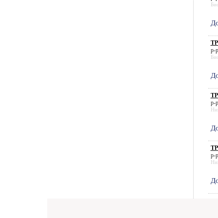
Би
До
ТР
р-р
Би
До
ТР
р-р
Ни
До
ТР
р-р
Ни
До