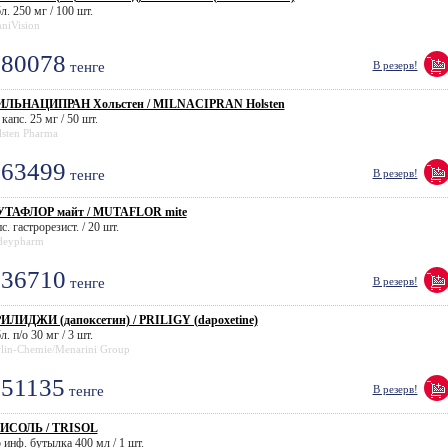
л. 250 мг / 100 шт.
niVision
80078
тенге
В резерв!
ЛЬНАЦИПРАН Хольстен / MILNACIPRAN Holsten
 капс. 25 мг / 50 шт.
lsten Pharma
63499
тенге
В резерв!
ТАФЛОР майт / MUTAFLOR mite
с. гастрорезист. / 20 шт.
deypharm
36710
тенге
В резерв!
ИЛИДЖИ (дапоксетин) / PRILIGY (dapoxetine)
л. п/о 30 мг / 3 шт.
rlin-Chemie/Menarini Group
51135
тенге
В резерв!
ИСОЛЬ / TRISOL
 инф. бутылка 400 мл / 1 шт.