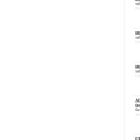
таб
Pfi
Ц
таб
Ce
Ц
таб
Ce
АП
(ny
бал
ap
ГЛ