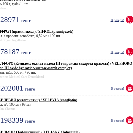
ь 100 г, туба / 1 шт.
daus
28971
тенге
В резерв!
ФРОЛ (прамипексол) / SIFROL (pramipexole)
л. с пролонг. освобожд. 0,52 мг / 100 шт.
hringer Ingelheim
78187
тенге
В резерв!
ЛФОРО (Комплекс оксида железа III гидроксид-сахароза-крахмал) / VELPHORO
ron III oxide hydroxide-sucrose-starch complex)
ат. табл. 500 мг / 90 шт.
senius Medical Care Deutchland
202081
тенге
В резерв!
ЕЛЕВИЯ (ситаглиптин) / XELEVIA (sitagliptin)
л. п/о 100 мг / 98 шт.
lin-Chemie
198339
тенге
В резерв!
ЕЛЬЯНЗ (Тофацитиниб) / XELJANZ (Tofacitinib)