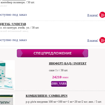
 контейнер полимерн. / 50 шт.
хнолог
ступно под заказ
В резерв!
ДЕТАБ / UNDETAB
л. п/о контурн. ячейк. уп. / 30 шт.
евский витаминный завод
ступно под заказ
В резерв!
ИНОФЕРТ (БАД) / INOFERT
саше 1 г / 30 шт.
24210
тенге
{DBS_VAR8}
КОМБИЛИПЕН / COMBILIPEN
р-р д/в/м введения 100 мг+100 мг+1 мг+20 мг/2 мл: амп. / 5 шт.