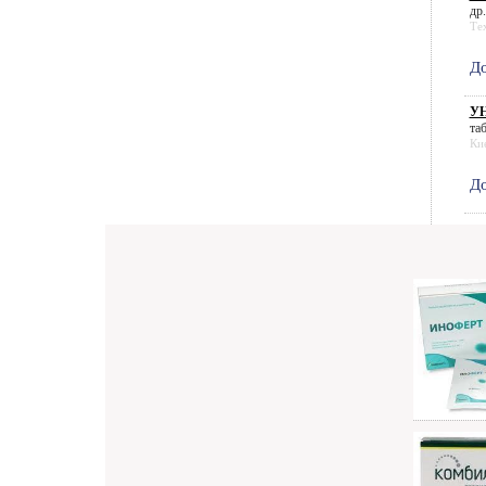
др.
Те
До
УН
таб
Ки
До