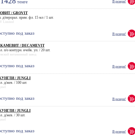
1428
тенге
В резерв!
ОВИТ / GROVIT
. д/перорал. прим. фл. 15 мл / 1 шт.
V Limited
ступно под заказ
В резерв!
ЕКАМЕВИТ / DECAMEVIT
л. п/о контурн. ячейк. уп. / 20 шт.
евский витаминный завод
ступно под заказ
В резерв!
УНГЛИ / JUNGLI
л. д/жев. / 100 шт.
gmel
ступно под заказ
В резерв!
УНГЛИ / JUNGLI
л. д/жев. / 30 шт.
gmel
ступно под заказ
В резерв!