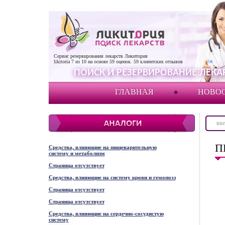
Сервис резервирования лекарств Ликитория
likitoria
7
из
10
на основе
59
оценок.
59
клиентских отзывов
ПОИСК И РЕЗЕРВИРОВАНИЕ ЛЕКАР
ГЛАВНАЯ
НОВО
П
Средства, влияющие на пищеварительную
систему и метаболизм
Страница отсутствует
Средства, влияющие на систему крови и гемопоэз
Страница отсутствует
Страница отсутствует
Средства, влияющие на сердечно-сосудистую
систему