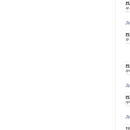
РЕ
др.
Ви
До
РЕ
др.
Ви
РЕ
дра
Те
До
РЕ
дра
Те
До
УН