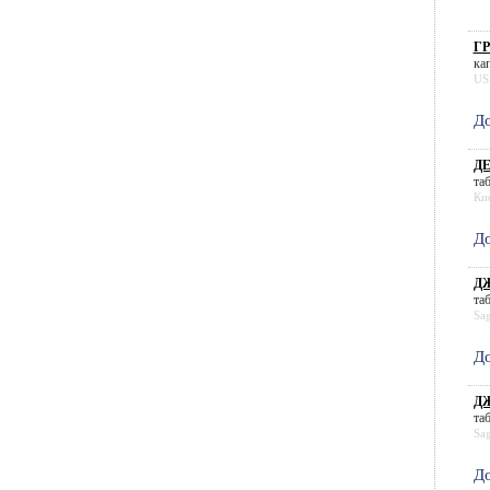
ГР
кап
US
До
Д
таб
Ки
До
ДЖ
таб
Sa
До
ДЖ
таб
Sa
До