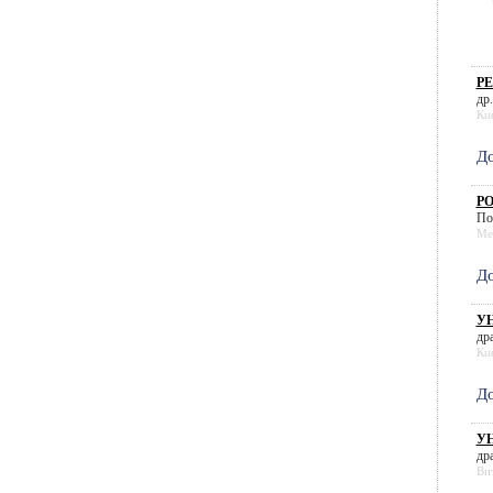
РЕ
др.
Ки
До
РО
По
Me
До
УН
дра
Ки
До
УН
дра
Ви