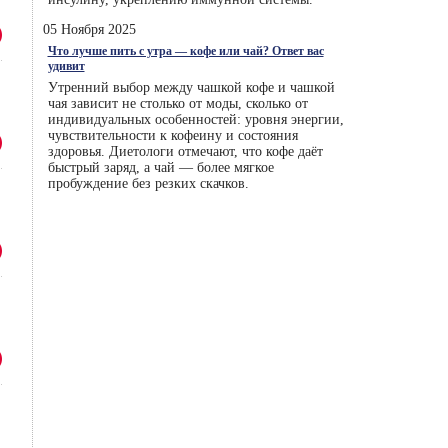
05 Ноября 2025
Что лучше пить с утра — кофе или чай? Ответ вас
удивит
Утренний выбор между чашкой кофе и чашкой
чая зависит не столько от моды, сколько от
индивидуальных особенностей: уровня энергии,
чувствительности к кофеину и состояния
здоровья. Диетологи отмечают, что кофе даёт
быстрый заряд, а чай — более мягкое
пробуждение без резких скачков.