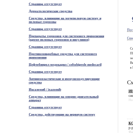
Страница отсутствует
Дерматологические средства
Средства, влияющие на мочеполовую систему и
половые гормоны
Страница отсутствует
Пос
Препараты гормонов для системного применения
Спи
(кроме половых гормонов и инсулинов)
Страница отсутствует
С
П
Противомикробные средства для системного
применения
за
В
Цефтобипрол медокарил / ceftobiprole medocaril
в 
Страница отсутствует
Антинеопластические и иммуномодулирующие
См
средства
Иксазомиб / ixazomib
ИН
саш
Средства, влияющие на опорно-двигательный
Hu
аппарат
Страница отсутствует
Средства, действующие на нервную систему
КО
р-
Фа