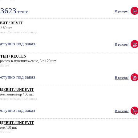
3623
тенге
В резерв!
ВИТ / REVIT
 / 80 шт.
евский витаминный завод
ступно под заказ
В резерв!
ТЕН / REUTEN
рошок в пакетиках-саше, 3 г / 20 шт.
dibase
ступно под заказ
В резерв!
ДЕВИТ / UNDEVIT
же, контейнер / 50 шт.
евский витаминный завод
ступно под заказ
В резерв!
ДЕВИТ / UNDEVIT
же / 50 шт.
тамины