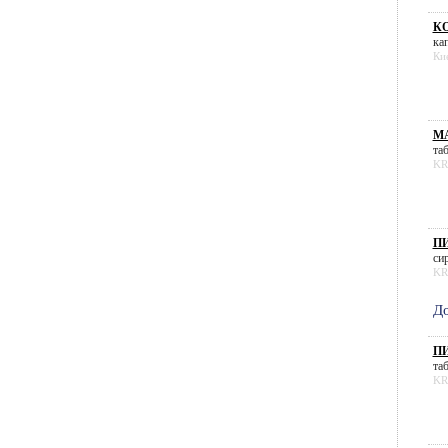
К
кап
Ки
М
таб
KR
ПИ
сир
KR
До
ПИ
таб
KR