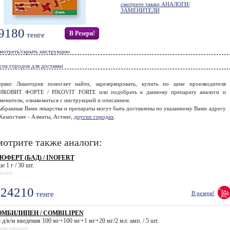
смотрите также АНАЛОГИ/
ЗАМЕНИТЕЛИ
9180
В Резерв!
тенге
мотреть/скрыть инструкцию
сок городов для доставки
ервис Ликитория помогает найти, зарезервировать, купить по цене производителя
ИКОВИТ ФОРТЕ / PIKOVIT FORTE или подобрать к данному препарату аналоги и
менители, ознакомиться с инструкцией и описанием.
ыбранные Вами лекарства и препараты могут быть доставлены по указанному Вами адресу
Казахстане - Алматы, Астане,
других городах
.
отрите также аналоги:
ОФЕРТ (БАД) / INOFERT
е 1 г / 30 шт.
mana
24210
тенге
В резерв!
МБИЛИПЕН / COMBILIPEN
р д/в/м введения 100 мг+100 мг+1 мг+20 мг/2 мл: амп. / 5 шт.
рмстандарт