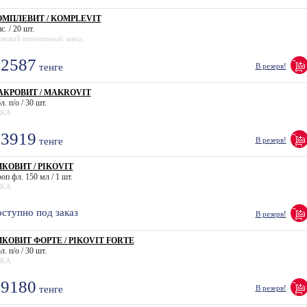
ОМПЛЕВИТ / KOMPLEVIT
с. / 20 шт.
евский витаминный завод
2587
тенге
В резерв!
АКРОВИТ / MAKROVIT
л. п/о / 30 шт.
KA
3919
тенге
В резерв!
КОВИТ / PIKOVIT
оп фл. 150 мл / 1 шт.
KA
ступно под заказ
В резерв!
КОВИТ ФОРТЕ / PIKOVIT FORTE
л. п/о / 30 шт.
KA
9180
тенге
В резерв!