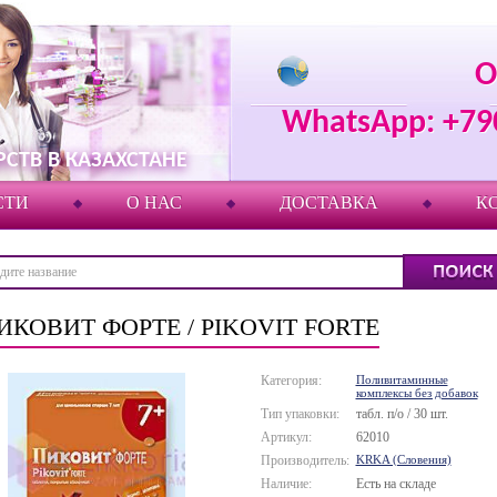
О
WhatsApp: +79
СТВ В КАЗАХСТАНЕ
СТИ
О НАС
ДОСТАВКА
К
ИКОВИТ ФОРТЕ / PIKOVIT FORTE
Категория:
Поливитаминные
комплексы без добавок
Тип упаковки:
табл. п/о / 30 шт.
Артикул:
62010
Производитель:
KRKA (Словения)
Наличие:
Есть на складе