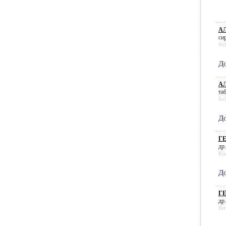
АЛ
сир
So
До
АЛ
таб
So
До
ГЕ
др.
Ки
До
ГЕ
др.
Ви