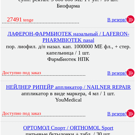
Биофарма
27491
В резерв!
tenge
ЛАФЕРОН-ФАРМБИОТЕК назальный / LAFERON-
PHARMBIOTEK nasal
пор. лиофил. д/п назал. кап. 1000000 МЕ фл., + стер.
капельница / 1 шт.
ФармБиотек НПК
Доступно под заказ
В резерв!
НЕЙЛНЕР РИПЕЙР аппликатор / NAILNER REPAIR
аппликатор в виде маркера, 4 мл / 1 шт.
YouMedical
Доступно под заказ
В резерв!
ОРТОМОЛ Спорт / ORTHOMOL Sport
питьевые бутылочки + табл. / 30 шт.