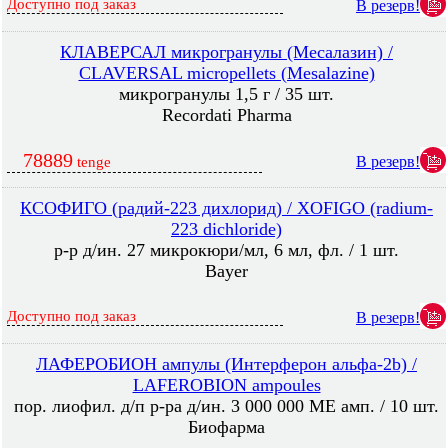
Доступно под заказ
В резерв!
КЛАВЕРСАЛ микрогранулы (Месалазин) /
CLAVERSAL micropellets (Mesalazine)
микрогранулы 1,5 г / 35 шт.
Recordati Pharma
78889
В резерв!
tenge
КСОФИГО (радий-223 дихлорид) / XOFIGO (radium-
223 dichloride)
р-р д/ин. 27 микрокюри/мл, 6 мл, фл. / 1 шт.
Bayer
Доступно под заказ
В резерв!
ЛАФЕРОБИОН ампулы (Интерферон альфа-2b) /
LAFEROBION ampoules
пор. лиофил. д/п р-ра д/ин. 3 000 000 МЕ амп. / 10 шт.
Биофарма