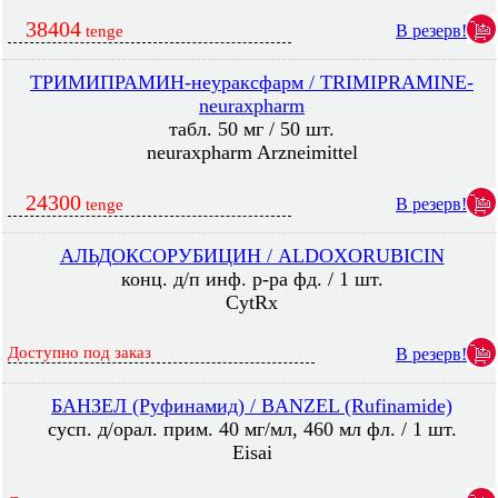
38404
В резерв!
tenge
ТРИМИПРАМИН-неураксфарм / TRIMIPRAMINE-
neuraxpharm
табл. 50 мг / 50 шт.
neuraxpharm Arzneimittel
24300
В резерв!
tenge
АЛЬДОКСОРУБИЦИН / ALDOXORUBICIN
конц. д/п инф. р-ра фд. / 1 шт.
CytRx
Доступно под заказ
В резерв!
БАНЗЕЛ (Руфинамид) / BANZEL (Rufinamide)
сусп. д/орал. прим. 40 мг/мл, 460 мл фл. / 1 шт.
Eisai