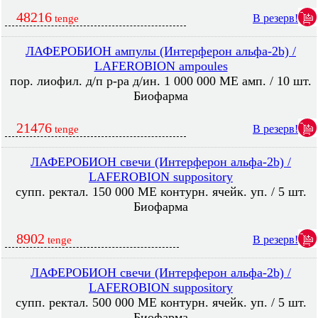
48216
В резерв!
tenge
ЛАФЕРОБИОН ампулы (Интерферон альфа-2b) /
LAFEROBION ampoules
пор. лиофил. д/п р-ра д/ин. 1 000 000 МЕ амп. / 10 шт.
Биофарма
21476
В резерв!
tenge
ЛАФЕРОБИОН свечи (Интерферон альфа-2b) /
LAFEROBION suppository
супп. ректал. 150 000 МЕ контурн. ячейк. уп. / 5 шт.
Биофарма
8902
В резерв!
tenge
ЛАФЕРОБИОН свечи (Интерферон альфа-2b) /
LAFEROBION suppository
супп. ректал. 500 000 МЕ контурн. ячейк. уп. / 5 шт.
Биофарма