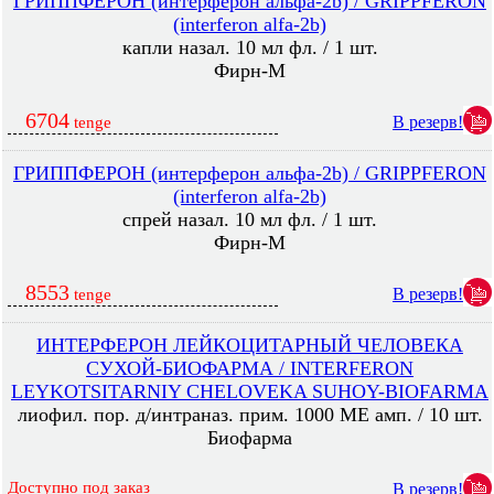
ГРИППФЕРОН (интерферон альфа-2b) / GRIPPFERON
(interferon alfa-2b)
капли назал. 10 мл фл. / 1 шт.
Фирн-М
6704
В резерв!
tenge
ГРИППФЕРОН (интерферон альфа-2b) / GRIPPFERON
(interferon alfa-2b)
спрей назал. 10 мл фл. / 1 шт.
Фирн-М
8553
В резерв!
tenge
ИНТЕРФЕРОН ЛЕЙКОЦИТАРНЫЙ ЧЕЛОВЕКА
СУХОЙ-БИОФАРМА / INTERFERON
LEYKOTSITARNIY CHELOVEKA SUHOY-BIOFARMA
лиофил. пор. д/интраназ. прим. 1000 МЕ амп. / 10 шт.
Биофарма
Доступно под заказ
В резерв!