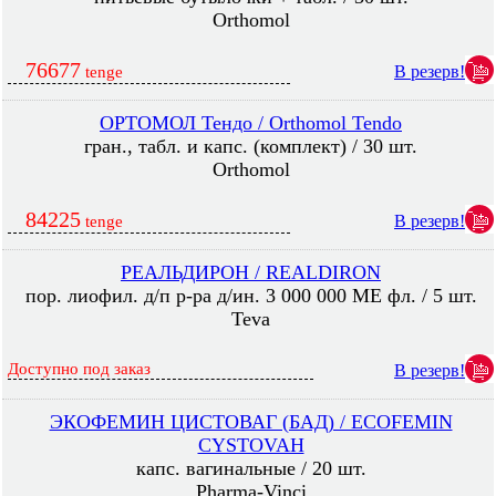
Orthomol
76677
В резерв!
tenge
ОРТОМОЛ Тендо / Orthomol Tendo
гран., табл. и капс. (комплект) / 30 шт.
Orthomol
84225
В резерв!
tenge
РЕАЛЬДИРОН / REALDIRON
пор. лиофил. д/п р-ра д/ин. 3 000 000 МЕ фл. / 5 шт.
Teva
Доступно под заказ
В резерв!
ЭКОФЕМИН ЦИСТОВАГ (БАД) / ECOFEMIN
CYSTOVAH
капс. вагинальные / 20 шт.
Pharma-Vinci