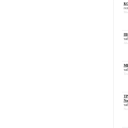
КО
гел
Mer
ПИ
таб
Ab
МИ
таб
Te
ТР
No
таб
No