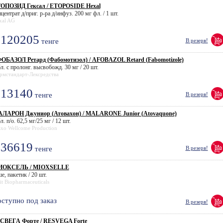
ОПОЗИД Гексал / ETOPOSIDE Hexal
центрат д/приг. р-ра д/инфуз. 200 мг фл. / 1 шт.
xal AG
120205
тенге
В резерв!
ОБАЗОЛ Ретард (Фабомотизол) / AFOBAZOL Retard (Fabomotizole)
л. с пролонг. высвобожд. 30 мг / 20 шт.
рмстандарт-Лексредства
13140
тенге
В резерв!
ЛАРОН Джуниор (Атовахон) / MALARONE Junior (Atovaquone)
л. п/о. 62,5 мг/25 мг / 12 шт.
axo Wellcome Production
36619
тенге
В резерв!
ОКСЕЛЬ / MIOXSELLE
е, пакетик / 20 шт.
it Biopharmaceuticals
ступно под заказ
В резерв!
СВЕГА Форте / RESVEGA Forte