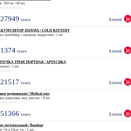
с. 920 мг / 60 шт.
isscaps Romania
27949
тенге
В резерв!
КУМУЛЯТОР ХОЛОДА / COLD BATTERY
ст. контейнер с заморож. жидкостью / 1 шт.
ermo
1374
тенге
В резерв!
ПТЕЧКА ТРАНСПОРТНАЯ / APTECHKA
плект / 1 шт.
ола ФФ
21517
тенге
В резерв!
нки медицинские / Medical cups
ки д/массажа, мед. вакуум. / 8 шт.
ьпина пласт
51366
тенге
В резерв!
нт нестерильный / Bandage
т 7м х 14см, уп. / 1 шт.