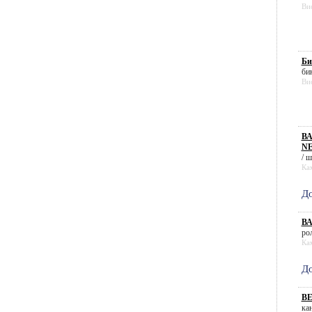
Ви
Би
бин
Ви
ВА
NE
/ ш
Ка
До
ВА
рол
Ка
До
ВЕ
ка