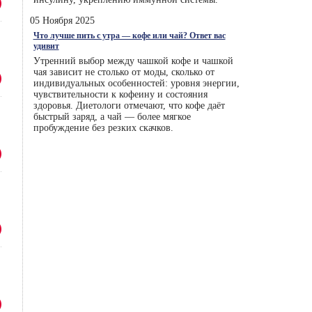
05 Ноября 2025
Что лучше пить с утра — кофе или чай? Ответ вас
удивит
Утренний выбор между чашкой кофе и чашкой
чая зависит не столько от моды, сколько от
индивидуальных особенностей: уровня энергии,
чувствительности к кофеину и состояния
здоровья. Диетологи отмечают, что кофе даёт
быстрый заряд, а чай — более мягкое
пробуждение без резких скачков.