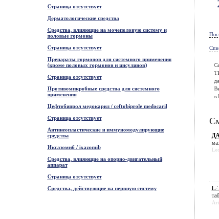
Страница отсутствует
Дерматологические средства
Средства, влияющие на мочеполовую систему и
Пос
половые гормоны
Страница отсутствует
Спи
Препараты гормонов для системного применения
(кроме половых гормонов и инсулинов)
С
Т
Страница отсутствует
да
Противомикробные средства для системного
В
применения
в 
Цефтобипрол медокарил / ceftobiprole medocaril
Страница отсутствует
См
Антинеопластические и иммуномодулирующие
ДА
средства
маз
Иксазомиб / ixazomib
Leo
Средства, влияющие на опорно-двигательный
аппарат
Страница отсутствует
L-
Средства, действующие на нервную систему
таб
Ari