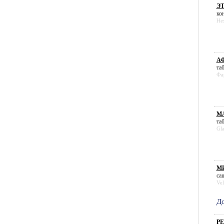
ЭТ
кон
He
АФ
таб
Фа
МА
таб
Gl
МИ
саш
Vel
До
РЕ