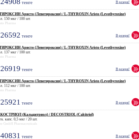
24908
тенге
В резерв!
ТИРОКСИН Аристо (Левотироксин) / L-THYROXIN Aristo (Levothyroxine)
л. 150 мкг / 100 шт.
sto Pharma
26592
тенге
В резерв!
ТИРОКСИН Аристо (Левотироксин) / L-THYROXIN Aristo (Levothyroxine)
л. 137 мкг / 100 шт.
sto Pharma
26919
тенге
В резерв!
ТИРОКСИН Аристо (Левотироксин) / L-THYROXIN Aristo (Levothyroxine)
л. 112 мкг / 100 шт.
sto Pharma
25921
тенге
В резерв!
КОСТРИОЛ (Кальцитриол) / DECOSTRIOL (Calcitriol)
к. капс. 0,5 мкг / 20 шт.
be GmbH Pharmaceuticals
40831
тенге
В резерв!