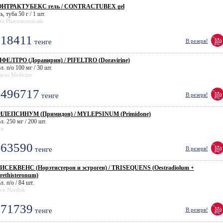
НТРАКТУБЕКС гель / CONTRACTUBEX gel
ь, туба 50 г / 1 шт.
z Pharmaceuticals
18411
тенге
В резерв!
ФЕЛТРО (Доравирин) / PIFELTRO (Doravirine)
л. п/о 100 мг / 30 шт.
acus Medicine
496717
тенге
В резерв!
ЛЕПСИНУМ (Примидон) / MYLEPSINUM (Primidone)
л. 250 мг / 200 шт.
va
63590
тенге
В резерв!
ИСЕКВЕНС (Норэтистерон и эстроген) / TRISEQUENS (Oestradiolum +
rethisteronum)
л. п/о / 84 шт.
vo Nordisk
71739
тенге
В резерв!