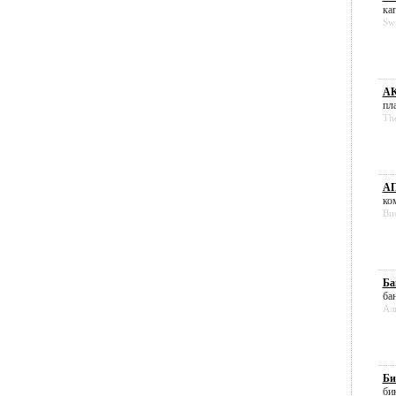
кап
Sw
АК
пла
Th
А
ком
Ви
Ба
бан
Ал
Би
бин