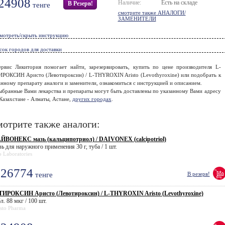
24908
Наличие:
Есть на складе
В Резерв!
тенге
смотрите также АНАЛОГИ/
ЗАМЕНИТЕЛИ
мотреть/скрыть инструкцию
сок городов для доставки
ервис Ликитория помогает найти, зарезервировать, купить по цене производителя L-
ИРОКСИН Аристо (Левотироксин) / L-THYROXIN Aristo (Levothyroxine) или подобрать к
нному препарату аналоги и заменители, ознакомиться с инструкцией и описанием.
ыбранные Вами лекарства и препараты могут быть доставлены по указанному Вами адресу
Казахстане - Алматы, Астане,
других городах
.
отрите также аналоги:
ЙВОНЕКС мазь (кальципотриол) / DAIVONEX (calcipotriol)
ь для наружного применения 30 г, туба / 1 шт.
 Laboratories
26774
тенге
В резерв!
ТИРОКСИН Аристо (Левотироксин) / L-THYROXIN Aristo (Levothyroxine)
л. 88 мкг / 100 шт.
sto Pharma