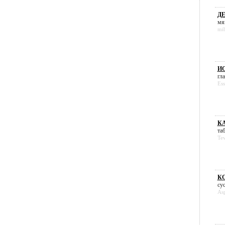
ДЕ
мяг
mi
ИО
гла
Ess
КА
таб
Te
К
сус
As