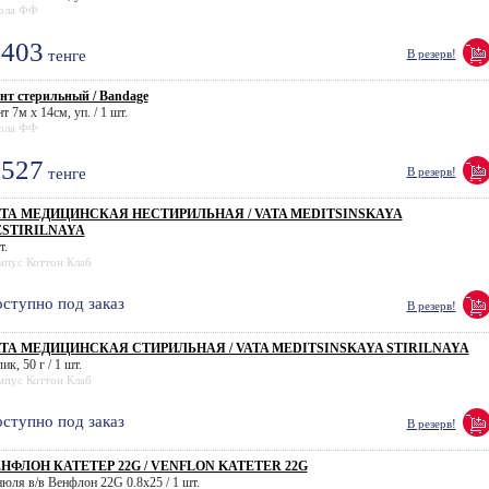
ола ФФ
403
тенге
В резерв!
нт стерильный / Bandage
т 7м х 14см, уп. / 1 шт.
ола ФФ
527
тенге
В резерв!
ТА МЕДИЦИНСКАЯ НЕСТИРИЛЬНАЯ / VATA MEDITSINSKAYA
STIRILNAYA
т.
мпус Коттон Клаб
ступно под заказ
В резерв!
ТА МЕДИЦИНСКАЯ СТИРИЛЬНАЯ / VATA MEDITSINSKAYA STIRILNAYA
ик, 50 г / 1 шт.
мпус Коттон Клаб
ступно под заказ
В резерв!
НФЛОН КАТЕТЕР 22G / VENFLON KATETER 22G
нюля в/в Венфлон 22G 0.8x25 / 1 шт.