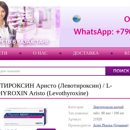
О
WhatsApp: +79
СТВ В КАЗАХСТАНЕ
СТИ
О НАС
ДОСТАВКА
К
-ТИРОКСИН Аристо (Левотироксин) / L-
HYROXIN Aristo (Levothyroxine)
Категория:
Левотироксин натрий
Тип упаковки:
табл. 88 мкг / 100 шт.
Артикул:
21920
Производитель:
Aristo Pharma (Германия)