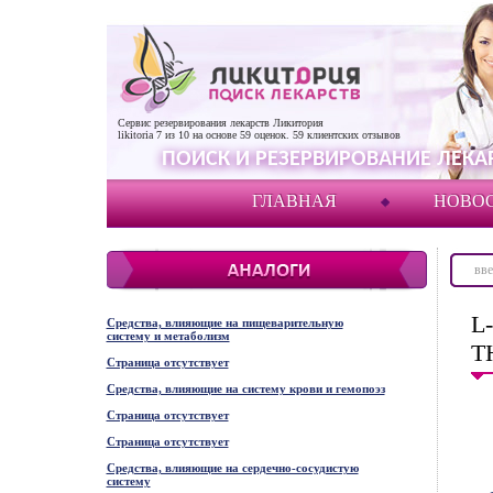
Сервис резервирования лекарств Ликитория
likitoria
7
из
10
на основе
59
оценок.
59
клиентских отзывов
ПОИСК И РЕЗЕРВИРОВАНИЕ ЛЕКАР
ГЛАВНАЯ
НОВО
L
Средства, влияющие на пищеварительную
систему и метаболизм
T
Страница отсутствует
Средства, влияющие на систему крови и гемопоэз
Страница отсутствует
Страница отсутствует
Средства, влияющие на сердечно-сосудистую
систему