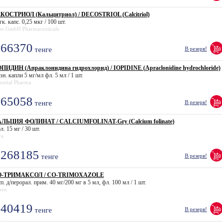
КОСТРИОЛ (Кальцитриол) / DECOSTRIOL (Calcitriol)
к. капс. 0,25 мкг / 100 шт.
be GmbH Pharmaceuticals
66370
тенге
В резерв!
ПИДИН (Апраклонидина гидрохлорид) / IOPIDINE (Apraclonidine hydrochloride)
зн. капли 5 мг/мл фл. 5 мл / 1 шт.
ential Pharma
65058
тенге
В резерв!
ЛЬЦИЯ ФОЛИНАТ / CALCIUMFOLINAT-Gry (Calcium folinate)
л. 15 мг / 30 шт.
va
268185
тенге
В резерв!
О-ТРИМАКСОЛ / CO-TRIMOXAZOLE
п. д/перорал. прим. 40 мг/200 мг в 5 мл, фл. 100 мл / 1 шт.
pen
40419
тенге
В резерв!