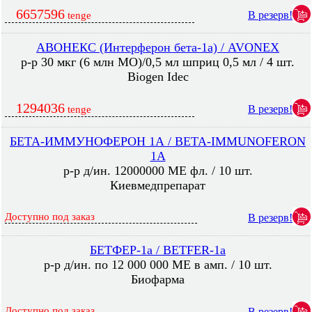
6657596
В резерв!
tenge
АВОНЕКС (Интерферон бета-1а) / AVONEX
р-р 30 мкг (6 млн МО)/0,5 мл шприц 0,5 мл / 4 шт.
Biogen Idec
1294036
В резерв!
tenge
БЕТА-ИММУНОФЕРОН 1А / BETA-IMMUNOFERON
1A
р-р д/ин. 12000000 МЕ фл. / 10 шт.
Киевмедпрепарат
Доступно под заказ
В резерв!
БЕТФЕР-1а / BETFER-1a
р-р д/ин. по 12 000 000 МЕ в амп. / 10 шт.
Биофарма
Доступно под заказ
В резерв!