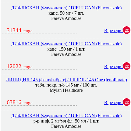
ДИФЛЮКАН (Флуконазол) / DIFLUCAN (Fluconazole)
капс. 50 мг / 7 шт.
Fareva Amboise
31344
В резерв!
tenge
ДИФЛЮКАН (Флуконазол) / DIFLUCAN (Fluconazole)
капс. 150 мг / 1 шт.
Fareva Amboise
12022
В резерв!
tenge
ЛИПИДИЛ 145 (фенофибрат) / LIPIDIL 145 One (fenofibrate)
табл. покр. п/о 145 мг / 100 шт.
Mylan Healthcare
63816
В резерв!
tenge
ДИФЛЮКАН (Флуконазол) / DIFLUCAN (Fluconazole)
р-р инф. 2 мг/мл фл. 50 мл / 1 шт.
Fareva Amboise