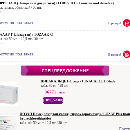
РИСТА H (Лозартан и диуретики) / LORISTA H (Losartan and diuretics)
л. п/плен. оболочкой / 60 шт.
KA
ступно под заказ
В резерв!
ЗААР-Г (Лозартан) / TOZAAR-G
л. п/о 50 мг + 12,5 мг / 30 шт.
rent
ступно под заказ
В резерв!
ЦИНАКАЛЬЦЕТ-Стада / CINACALCET-Stada
табл. 30 мг / 28 шт.
36771
тенге
{DBS_VAR8}
ЛОЗАП Плюс (лозартан калия, гидрохлоротиазид) / LOZAP Plus (potas
hydrochlorothiazide)
табл. п/о 50 мг + 12,5 мг / 30 шт.
Досту