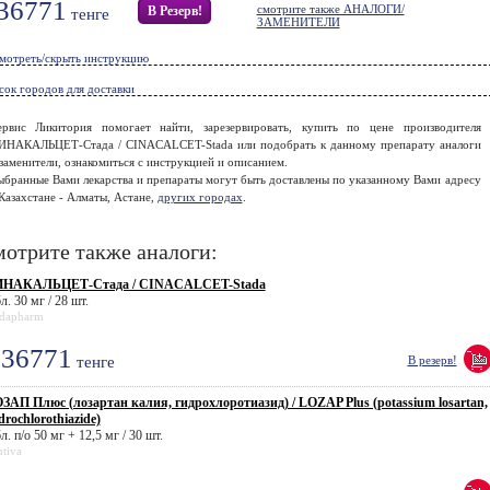
36771
смотрите также АНАЛОГИ/
В Резерв!
тенге
ЗАМЕНИТЕЛИ
мотреть/скрыть инструкцию
сок городов для доставки
ервис Ликитория помогает найти, зарезервировать, купить по цене производителя
ИНАКАЛЬЦЕТ-Стада / CINACALCET-Stada или подобрать к данному препарату аналоги
заменители, ознакомиться с инструкцией и описанием.
ыбранные Вами лекарства и препараты могут быть доставлены по указанному Вами адресу
Казахстане - Алматы, Астане,
других городах
.
отрите также аналоги:
НАКАЛЬЦЕТ-Стада / CINACALCET-Stada
л. 30 мг / 28 шт.
adapharm
36771
тенге
В резерв!
ЗАП Плюс (лозартан калия, гидрохлоротиазид) / LOZAP Plus (potassium losartan,
drochlorothiazide)
л. п/о 50 мг + 12,5 мг / 30 шт.
tiva