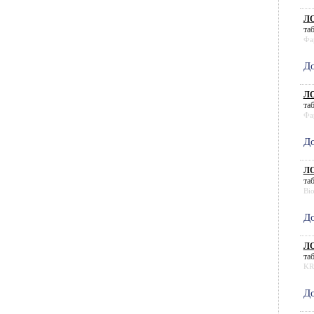
ЛО
таб
Фа
До
ЛО
таб
Фа
До
ЛО
таб
Bio
До
ЛО
таб
KR
До