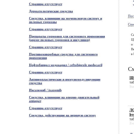
Страница отсутствует
Дерматологические средства
Пос
Средства, влияющие на мочеполовую систему и
половые гормоны
Спи
Страница отсутствует
С
Препараты гормонов для системного применения
Ц
(кроме половых гормонов и инсулинов)
и 
Страница отсутствует
В
в 
Противомикробные средства для системного
применения
Цефтобипрол медокарил / ceftobiprole medocaril
См
Страница отсутствует
ЦИ
Антинеопластические и иммуномодулирующие
таб
средства
St
Иксазомиб / ixazomib
Средства, влияющие на опорно-двигательный
аппарат
Страница отсутствует
ЛО
hy
Средства, действующие на нервную систему
таб
Zen