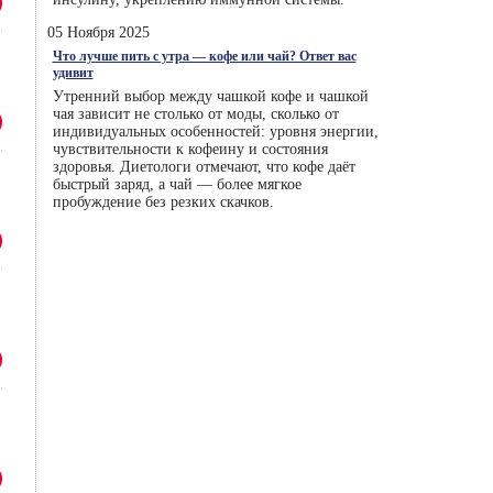
05 Ноября 2025
Что лучше пить с утра — кофе или чай? Ответ вас
удивит
Утренний выбор между чашкой кофе и чашкой
чая зависит не столько от моды, сколько от
индивидуальных особенностей: уровня энергии,
чувствительности к кофеину и состояния
здоровья. Диетологи отмечают, что кофе даёт
быстрый заряд, а чай — более мягкое
пробуждение без резких скачков.