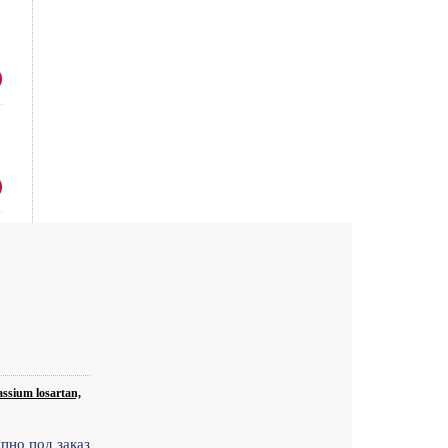
sium losartan,
пно под заказ