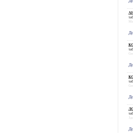
До
АН
таб
Mi
До
КО
таб
Ged
До
КО
таб
Ged
До
ЛО
таб
Зд
До