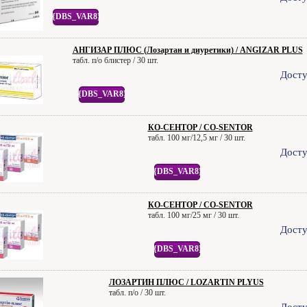
{DBS_VAR8}
АНГИЗАР ПЛЮС (Лозартан и диуретики) / ANGIZAR PLUS
табл. п/о блистер / 30 шт.
Досту
{DBS_VAR8}
КО-СЕНТОР / CO-SENTOR
табл. 100 мг/12,5 мг / 30 шт.
Досту
{DBS_VAR8}
КО-СЕНТОР / CO-SENTOR
табл. 100 мг/25 мг / 30 шт.
Досту
{DBS_VAR8}
ЛОЗАРТИН ПЛЮС / LOZARTIN PLYUS
табл. п/о / 30 шт.