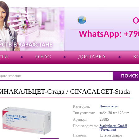
О
WhatsApp: +79
СТВ В КАЗАХСТАНЕ
СТИ
О НАС
ДОСТАВКА
К
ИНАКАЛЬЦЕТ-Стада / CINACALCET-Stada
Категория:
Цинакальцет
Тип упаковки:
табл. 30 мг / 28 шт.
Артикул:
23885
Производитель:
Stadapharm GmbH
(Германия)
Наличие:
Есть на складе