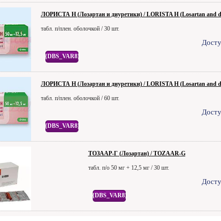
ЛОРИСТА H (Лозартан и диуретики) / LORISTA H (Losartan and di
табл. п/плен. оболочкой / 30 шт.
Досту
{DBS_VAR8}
ЛОРИСТА H (Лозартан и диуретики) / LORISTA H (Losartan and di
табл. п/плен. оболочкой / 60 шт.
Досту
{DBS_VAR8}
ТОЗААР-Г (Лозартан) / TOZAAR-G
табл. п/о 50 мг + 12,5 мг / 30 шт.
Досту
{DBS_VAR8}