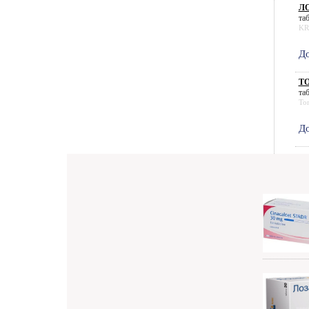
ЛО
таб
KR
До
ТО
таб
Tor
До