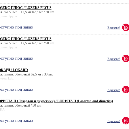
ЗЕКС ПЛЮС / LOZEKS PLYUS
л. п/о 50 мг + 12,5 мг 62,5 мг / 30 шт.
рмекс Групп
ступно под заказ
В резерв!
ЗЕКС ПЛЮС / LOZEKS PLYUS
л. п/о 50 мг + 12,5 мг 62,5 мг / 90 шт.
рмекс Групп
ступно под заказ
В резерв!
КАРД / LOKARD
л. п/плен. оболочкой 62,5 мг / 30 шт.
veeta Lab.
ступно под заказ
В резерв!
РИСТА H (Лозартан и диуретики) / LORISTA H (Losartan and diuretics)
л. п/плен. оболочкой / 30 шт.
KA
ступно под заказ
В резерв!