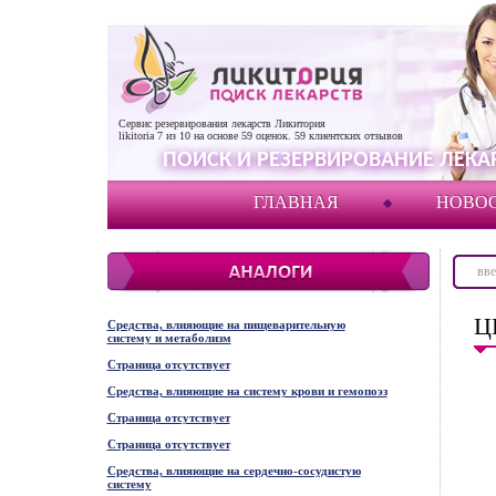
Сервис резервирования лекарств Ликитория
likitoria
7
из
10
на основе
59
оценок.
59
клиентских отзывов
ПОИСК И РЕЗЕРВИРОВАНИЕ ЛЕКАР
ГЛАВНАЯ
НОВО
Ц
Средства, влияющие на пищеварительную
систему и метаболизм
Страница отсутствует
Средства, влияющие на систему крови и гемопоэз
Страница отсутствует
Страница отсутствует
Средства, влияющие на сердечно-сосудистую
систему