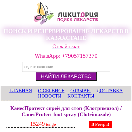
ПОИСК И РЕЗЕРВИРОВАНИЕ ЛЕКАРСТВ В
КАЗАХСТАНЕ
Онлайн-чат
WhatsApp: +79057157370
ГЛАВНАЯ
О СЕРВИСЕ
ОТЗЫВЫ
ДОСТАВКА
НОВОСТИ
КОНТАКТЫ
КанесПротект спрей для стоп (Клотримазол) /
CanesProtect foot spray (Clotrimazole)
15249
tenge
В Резерв!