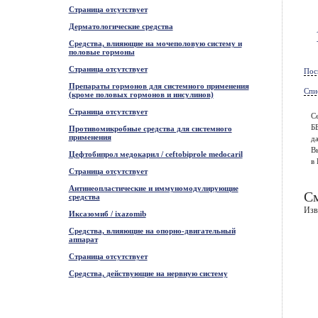
Страница отсутствует
Дерматологические средства
Средства, влияющие на мочеполовую систему и
половые гормоны
Страница отсутствует
Пос
Препараты гормонов для системного применения
Спи
(кроме половых гормонов и инсулинов)
Страница отсутствует
С
Б
Противомикробные средства для системного
применения
да
В
Цефтобипрол медокарил / ceftobiprole medocaril
в 
Страница отсутствует
Антинеопластические и иммуномодулирующие
См
средства
Изв
Иксазомиб / ixazomib
Средства, влияющие на опорно-двигательный
аппарат
Страница отсутствует
Средства, действующие на нервную систему