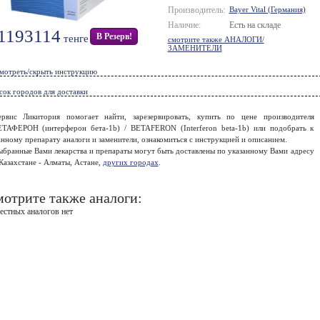
Производитель:
Bayer Vital (Германия)
Наличие:
Есть на складе
1193114
В Резерв!
тенге
смотрите также АНАЛОГИ/
ЗАМЕНИТЕЛИ
мотреть/скрыть инструкцию
сок городов для доставки
ервис Ликитория помогает найти, зарезервировать, купить по цене производителя
ЕТАФЕРОН (интерферон бета-1b) / BETAFERON (Interferon beta-1b) или подобрать к
нному препарату аналоги и заменители, ознакомиться с инструкцией и описанием.
ыбранные Вами лекарства и препараты могут быть доставлены по указанному Вами адресу
Казахстане - Алматы, Астане,
других городах
.
отрите также аналоги:
естных аналогов нет