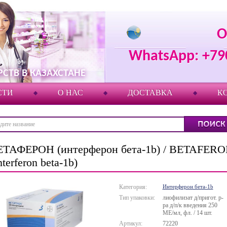
О
WhatsApp: +79
СТВ В КАЗАХСТАНЕ
СТИ
О НАС
ДОСТАВКА
К
ЕТАФЕРОН (интерферон бета-1b) / BETAFER
nterferon beta-1b)
Категория:
Интерферон бета-1b
Тип упаковки:
лиофилизат д/пригот. р-
ра д/п/к введения 250
МЕ/мл, фл. / 14 шт.
Артикул:
72220