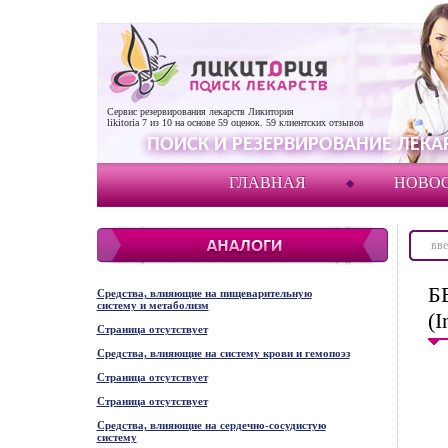
Сервис резервирования лекарств Ликитория
likitoria
7
из
10
на основе
59
оценок.
59
клиентских отзывов
ПОИСК И РЕЗЕРВИРОВАНИЕ ЛЕКАР
ГЛАВНАЯ
НОВО
Б
Средства, влияющие на пищеварительную
систему и метаболизм
(I
Страница отсутствует
Средства, влияющие на систему крови и гемопоэз
Страница отсутствует
Страница отсутствует
Средства, влияющие на сердечно-сосудистую
систему