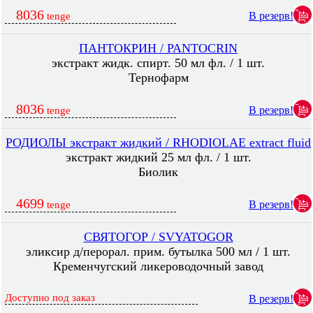
8036
В резерв!
tenge
ПАНТОКРИН / PANTOCRIN
экстракт жидк. спирт. 50 мл фл. / 1 шт.
Тернофарм
8036
В резерв!
tenge
РОДИОЛЫ экстракт жидкий / RHODIOLAE extract fluid
экстракт жидкий 25 мл фл. / 1 шт.
Биолик
4699
В резерв!
tenge
СВЯТОГОР / SVYATOGOR
эликсир д/перорал. прим. бутылка 500 мл / 1 шт.
Кременчугский ликероводочный завод
Доступно под заказ
В резерв!