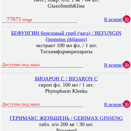
GlaxoSmithKline
77671
В резерв!
tenge
БЕФУНГИН березовый гриб (чага) / BEFUNGIN
(inonotus obliguus)
экстракт 100 мл фл. / 1 шт.
Татхимфармпрепараты
Доступно под заказ
В резерв!
БИОАРОН C / BIOARON C
сироп фл. 100 мл / 1 шт.
Phytopharm Klenka
Доступно под заказ
В резерв!
ГЕРИМАКС ЖЕНЬШЕНЬ / GERIMAX GINSENG
табл. п/о 200 мг / 30 шт.
Nycomed