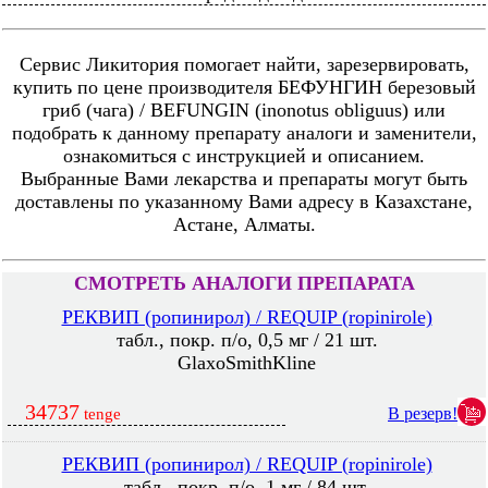
Сервис Ликитория помогает найти, зарезервировать,
купить по цене производителя БЕФУНГИН березовый
гриб (чага) / BEFUNGIN (inonotus obliguus) или
подобрать к данному препарату аналоги и заменители,
ознакомиться с инструкцией и описанием.
Выбранные Вами лекарства и препараты могут быть
доставлены по указанному Вами адресу в Казахстане,
Астане, Алматы.
СМОТРЕТЬ АНАЛОГИ ПРЕПАРАТА
РЕКВИП (ропинирол) / REQUIP (ropinirole)
табл., покр. п/о, 0,5 мг / 21 шт.
GlaxoSmithKline
34737
В резерв!
tenge
РЕКВИП (ропинирол) / REQUIP (ropinirole)
табл., покр. п/о, 1 мг / 84 шт.