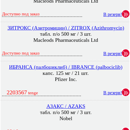
Macleods Pharmaceuticals Ltd
Доступно под заказ
В резерв!
ЗИТРОКС (Азитромицин) / ZITROX (Azithromycin)
табл. п/о 500 мг / 3 шт.
Macleods Pharmaceuticals Ltd
Доступно под заказ
В резерв!
ИБРАНСА (палбоциклиб) / IBRANCE (palbociclib)
капс. 125 мг / 21 шт.
Pfizer Inc.
2203567
В резерв!
tenge
АЗАКС / AZAKS
табл. п/о 500 мг / 3 шт.
Nobel