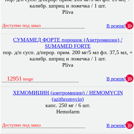
калибр. шприц и ложечка / 1 шт.
Pliva
Доступно под заказ
В резерв!
СУМАМЕД ФОРТЕ порошок (Азитромицин) /
SUMAMED FORTE
пор. д/п сусп. д/перор. прим. 200 мг/5 мл фл. 37,5 мл, +
калибр. шприц и ложечка / 1 шт.
Pliva
12951
В резерв!
tenge
ХЕМОМИЦИН (азитромицин) / HEMOMYCIN
(azithromycin)
капс. 250 мг / 6 шт.
Hemofarm
Доступно под заказ
В резерв!