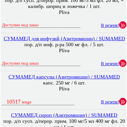
пор. д/п сусп. д/перор. прим. 100 мг/5 мл фл. 20 мл, +
калибр. шприц и ложечка / 1 шт.
Pliva
Доступно под заказ
В резерв!
СУМАМЕД для инфузий (Азитромицин) / SUMAMED
пор. д/п инф. р-ра 500 мг фл. / 5 шт.
Pliva
Доступно под заказ
В резерв!
СУМАМЕД капсулы (Азитромицин) / SUMAMED
капс. 250 мг / 6 шт.
Pliva
10517
В резерв!
tenge
СУМАМЕД сироп (Азитромицин) / SUMAMED
пор. д/п сусп. д/перор. прим. 100 мг/5 мл 400 мг фл. 20