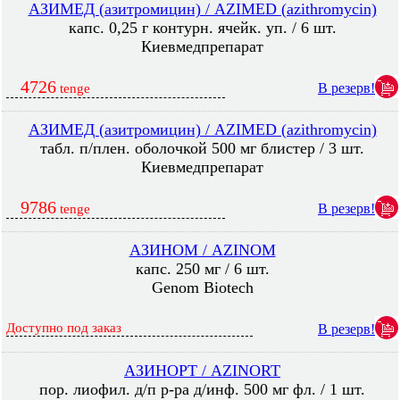
АЗИМЕД (азитромицин) / AZIMED (azithromycin)
капс. 0,25 г контурн. ячейк. уп. / 6 шт.
Киевмедпрепарат
4726
В резерв!
tenge
АЗИМЕД (азитромицин) / AZIMED (azithromycin)
табл. п/плен. оболочкой 500 мг блистер / 3 шт.
Киевмедпрепарат
9786
В резерв!
tenge
АЗИНОМ / AZINOM
капс. 250 мг / 6 шт.
Genom Biotech
Доступно под заказ
В резерв!
АЗИНОРТ / AZINORT
пор. лиофил. д/п р-ра д/инф. 500 мг фл. / 1 шт.