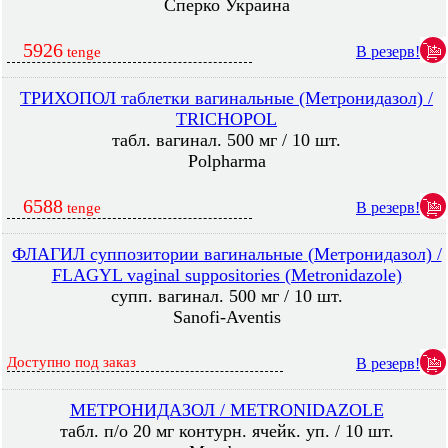
Сперко Украина
5926
В резерв!
tenge
ТРИХОПОЛ таблетки вагинальные (Метронидазол) /
TRICHOPOL
табл. вагинал. 500 мг / 10 шт.
Polpharma
6588
В резерв!
tenge
ФЛАГИЛ суппозитории вагинальные (Метронидазол) /
FLAGYL vaginal suppositories (Metronidazole)
супп. вагинал. 500 мг / 10 шт.
Sanofi-Aventis
Доступно под заказ
В резерв!
МЕТРОНИДАЗОЛ / METRONIDAZOLE
табл. п/о 20 мг контурн. ячейк. уп. / 10 шт.