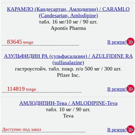
КАРАМЛО (Кандесартан, Амлодипин) / CARAMLO
(Candesartan, Amlodipine)
табл. 16 мг/10 мг / 90 шт.
Apontis Pharma
83645
В резерв!
tenge
АЗУЛЬФИДИН РА (сульфасалазин) / AZULFIDINE RA
(sulfasalazine)
гастроустойч. табл. покр. п/о 500 мг / 300 шт.
Pfizer Inc.
114819
В резерв!
tenge
АМЛОДИПИН-Тева / AMLODIPINE-Teva
табл. 10 мг / 90 шт.
Teva
Доступно под заказ
В резерв!