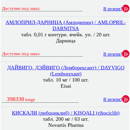
Доступно под заказ
В резерв!
АМЛОПРИЛ-ДАРНИЦА (Амлодипин) / AMLOPRIL-
DARNITSA
табл. 0,01 г контурн. ячейк. уп. / 20 шт.
Дарница
Доступно под заказ
В резерв!
ДАЙВИГО, ДЭЙВИГО (Лемборексант) / DAYVIGO
(Lemborexant)
табл. 10 мг / 100 шт.
Eisai
398338
В резерв!
tenge
КИСКАЛИ (рибоциклиб) / KISQALI (ribociclib)
табл. 200 мг / 63 шт.
Novartis Pharma