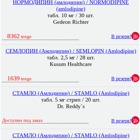
НОРМОДИПИН (амлодипин) / NORMODIPINE
(amlodipine)
табл. 10 мг / 30 шт.
Gedeon Richter
8362
В резерв!
tenge
СЕМЛОПИН (Амлодипин) / SEMLOPIN (Amlodipine)
табл. 2,5 мг / 28 шт.
Kusum Healthcare
1639
В резерв!
tenge
СТАМЛО (Амлодипин) / STAMLO (Amlodipine)
табл. 5 мг стрип / 20 шт.
Dr. Reddy`s
Доступно под заказ
В резерв!
СТАМЛО (Амлодипин) / STAMLO (Amlodipine)