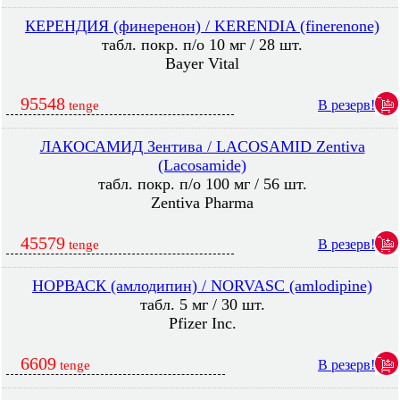
КЕРЕНДИЯ (финеренон) / KERENDIA (finerenone)
табл. покр. п/о 10 мг / 28 шт.
Bayer Vital
95548
В резерв!
tenge
ЛАКОСАМИД Зентива / LACOSAMID Zentiva
(Lacosamide)
табл. покр. п/о 100 мг / 56 шт.
Zentiva Pharma
45579
В резерв!
tenge
НОРВАСК (амлодипин) / NORVASC (amlodipine)
табл. 5 мг / 30 шт.
Pfizer Inc.
6609
В резерв!
tenge