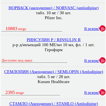
НОРВАСК (амлодипин) / NORVASC (amlodipine)
табл. 10 мг / 30 шт.
Pfizer Inc.
10883
В резерв!
tenge
РИНСУЛИН Р / RINSULIN R
р-р д/инъекций 100 МЕ/мл 10 мл, фл. / 1 шт.
Герофарм
Доступно под заказ
В резерв!
СЕМЛОПИН (Амлодипин) / SEMLOPIN (Amlodipine)
табл. 5 мг / 28 шт.
Kusum Healthcare
2395
В резерв!
tenge
СТАМЛО (Амлодипин) / STAMLO (Amlodipine)