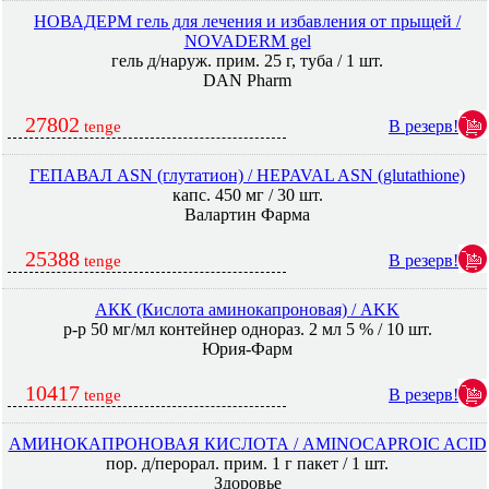
НОВАДЕРМ гель для лечения и избавления от прыщей /
NOVADERM gel
гель д/наруж. прим. 25 г, туба / 1 шт.
DAN Pharm
27802
В резерв!
tenge
ГЕПАВАЛ ASN (глутатион) / HEPAVAL ASN (glutathione)
капс. 450 мг / 30 шт.
Валартин Фарма
25388
В резерв!
tenge
АКК (Кислота аминокапроновая) / AKK
р-р 50 мг/мл контейнер однораз. 2 мл 5 % / 10 шт.
Юрия-Фарм
10417
В резерв!
tenge
АМИНОКАПРОНОВАЯ КИСЛОТА / AMINOCAPROIC ACID
пор. д/перорал. прим. 1 г пакет / 1 шт.
Здоровье