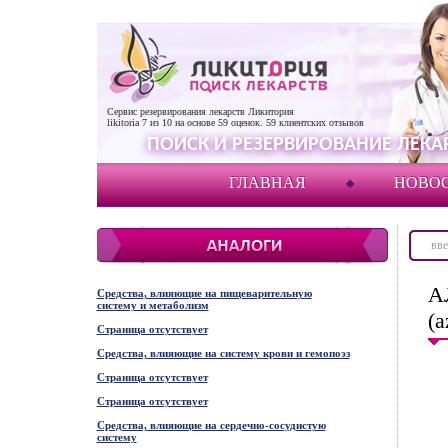
Сервис резервирования лекарств Ликитория
likitoria
7
из
10
на основе
59
оценок.
59
клиентских отзывов
ПОИСК И РЕЗЕРВИРОВАНИЕ ЛЕКАР
ГЛАВНАЯ
НОВО
А
Средства, влияющие на пищеварительную
систему и метаболизм
(a
Страница отсутствует
Средства, влияющие на систему крови и гемопоэз
Страница отсутствует
Страница отсутствует
Средства, влияющие на сердечно-сосудистую
систему