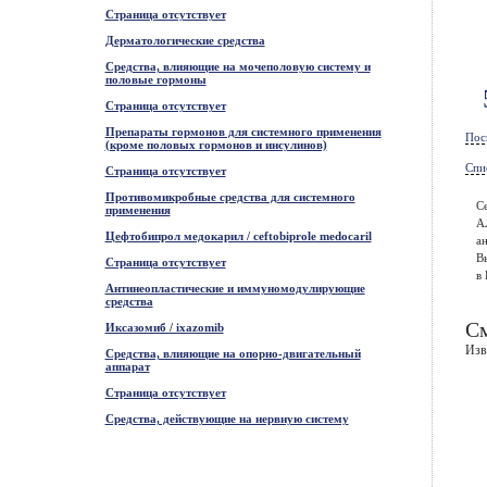
Страница отсутствует
Дерматологические средства
Средства, влияющие на мочеполовую систему и
половые гормоны
Страница отсутствует
Препараты гормонов для системного применения
Пос
(кроме половых гормонов и инсулинов)
Спи
Страница отсутствует
Противомикробные средства для системного
С
применения
А
Цефтобипрол медокарил / ceftobiprole medocaril
ан
В
Страница отсутствует
в 
Антинеопластические и иммуномодулирующие
средства
См
Иксазомиб / ixazomib
Изв
Средства, влияющие на опорно-двигательный
аппарат
Страница отсутствует
Средства, действующие на нервную систему