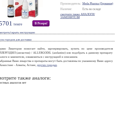
Производитель:
Meda Pharma (Германия)
Наличие:
Есть на складе
смотрите также АНАЛОГИ/
ЗАМЕНИТЕЛИ
5701
В Резерв!
тенге
мотреть/скрыть инструкцию
сок городов для доставки
ервис Ликитория помогает найти, зарезервировать, купить по цене производителя
ЛЛЕРГОДИЛ (азеластин) / ALLERGODIL (azelastine) или подобрать к данному препарату
алоги и заменители, ознакомиться с инструкцией и описанием.
ыбранные Вами лекарства и препараты могут быть доставлены по указанному Вами адресу
Казахстане - Алматы, Астане,
других городах
.
отрите также аналоги:
естных аналогов нет