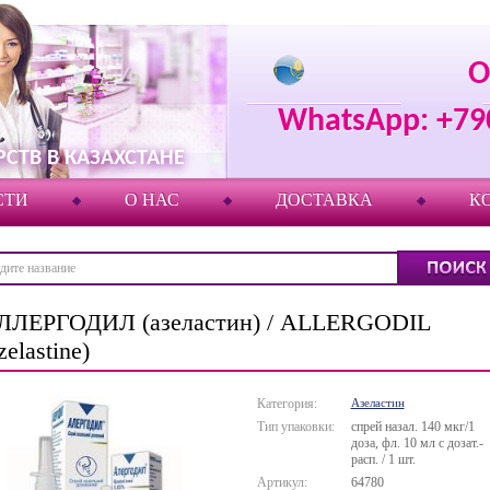
О
WhatsApp: +79
СТВ В КАЗАХСТАНЕ
СТИ
О НАС
ДОСТАВКА
К
ЛЛЕРГОДИЛ (азеластин) / ALLERGODIL
zelastine)
Категория:
Азеластин
Тип упаковки:
спрей назал. 140 мкг/1
доза, фл. 10 мл с дозат.-
расп. / 1 шт.
Артикул:
64780