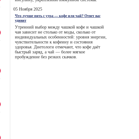
05 Ноября 2025
Что лучше пить с утра — кофе или чай? Ответ вас
удивит
Утренний выбор между чашкой кофе и чашкой
чая зависит не столько от моды, сколько от
индивидуальных особенностей: уровня энергии,
чувствительности к кофеину и состояния
здоровья. Диетологи отмечают, что кофе даёт
быстрый заряд, а чай — более мягкое
пробуждение без резких скачков.