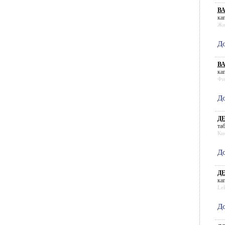
В
кап
Жи
До
В
кап
Фи
До
ДЕ
таб
Ки
До
ДЕ
кап
Le
До