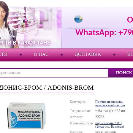
О
WhatsApp: +79
СТВ В КАЗАХСТАНЕ
СТИ
О НАС
ДОСТАВКА
К
ДОНИС-БРОМ / ADONIS-BROM
Категория:
Прочие препараты,
включая комбинации
Тип упаковки:
табл. п/о фл. / 25 шт.
Артикул:
22783
Производитель:
Борисовский ЗМП
(Беларусь, Борисов)
Наличие:
нет в наличии