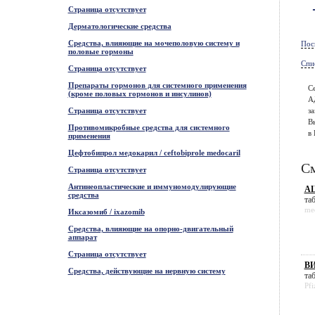
Страница отсутствует
Дерматологические средства
Средства, влияющие на мочеполовую систему и
Пос
половые гормоны
Спи
Страница отсутствует
Препараты гормонов для системного применения
С
(кроме половых гормонов и инсулинов)
А
Страница отсутствует
за
В
Противомикробные средства для системного
в 
применения
Цефтобипрол медокарил / ceftobiprole medocaril
См
Страница отсутствует
Антинеопластические и иммуномодулирующие
АЦ
средства
таб
me
Иксазомиб / ixazomib
Средства, влияющие на опорно-двигательный
аппарат
Страница отсутствует
ВИ
Средства, действующие на нервную систему
таб
Pfi