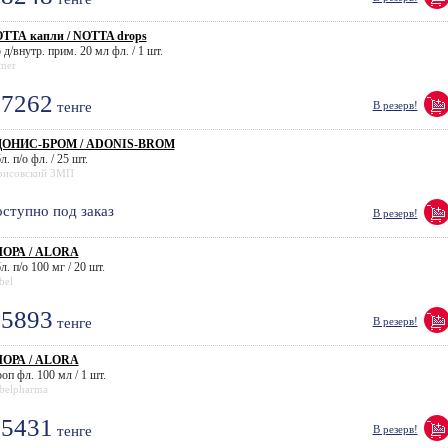
ТТА капли / NOTTA drops
 д/внутр. прим. 20 мл фл. / 1 шт.
tner
7262
тенге
В резерв!
ОНИС-БРОМ / ADONIS-BROM
л. п/о фл. / 25 шт.
рисовский ЗМП
ступно под заказ
В резерв!
ОРА / ALORA
л. п/о 100 мг / 20 шт.
bel
5893
тенге
В резерв!
ОРА / ALORA
оп фл. 100 мл / 1 шт.
belpharma
5431
тенге
В резерв!