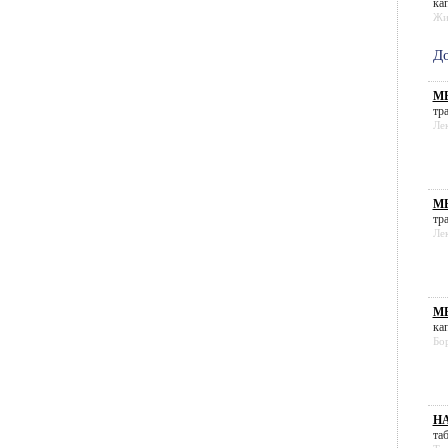
кап
Жи
До
МЕ
тра
Ле
МЕ
тра
Ле
М
кап
Бо
НА
таб