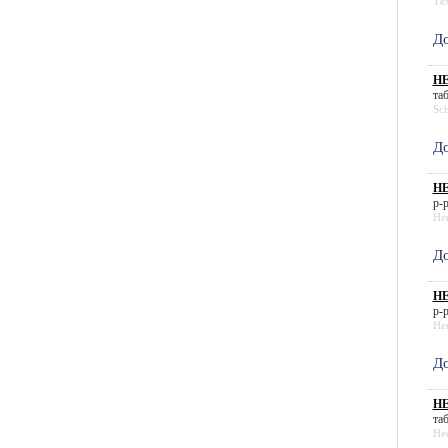
Те
До
Н
таб
Sc
До
НЕ
р-р
He
До
НЕ
р-р
He
До
НЕ
таб
He