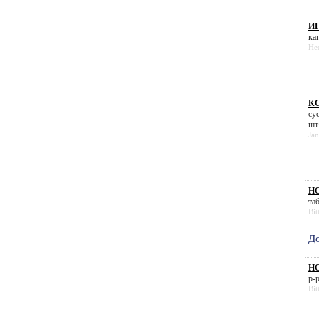
И
кап
He
КС
су
шт
Jan
НО
таб
Bit
До
НО
р-р
Bit