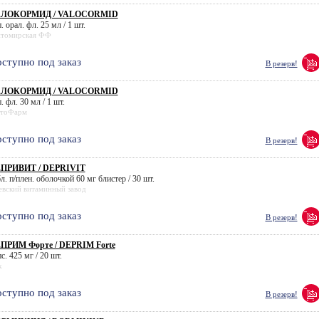
АЛОКОРМИД / VALOCORMID
. орал. фл. 25 мл / 1 шт.
томирская ФФ
ступно под заказ
В резерв!
АЛОКОРМИД / VALOCORMID
. фл. 30 мл / 1 шт.
тоФарм
ступно под заказ
В резерв!
ПРИВИТ / DEPRIVIT
л. п/плен. оболочкой 60 мг блистер / 30 шт.
евский витаминный завод
ступно под заказ
В резерв!
ПРИМ Форте / DEPRIM Forte
с. 425 мг / 20 шт.
k
ступно под заказ
В резерв!