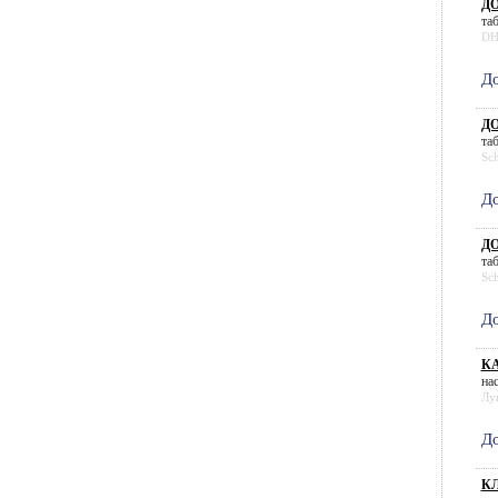
Д
таб
D
До
Д
таб
Sc
До
Д
таб
Sc
До
КА
нас
Лу
До
КЛ