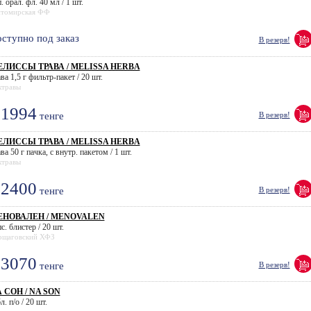
. орал. фл. 40 мл / 1 шт.
томирская ФФ
ступно под заказ
В резерв!
ЛИССЫ ТРАВА / MELISSA HERBA
ва 1,5 г фильтр-пакет / 20 шт.
ктравы
1994
тенге
В резерв!
ЛИССЫ ТРАВА / MELISSA HERBA
ва 50 г пачка, с внутр. пакетом / 1 шт.
ктравы
2400
тенге
В резерв!
ЕНОВАЛЕН / MENOVALEN
с. блистер / 20 шт.
рщаговский ХФЗ
3070
тенге
В резерв!
 СОН / NA SON
л. п/о / 20 шт.