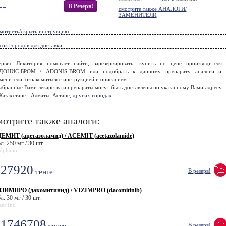
--
В Резерв!
смотрите также АНАЛОГИ/
ЗАМЕНИТЕЛИ
мотреть/скрыть инструкцию
сок городов для доставки
ервис Ликитория помогает найти, зарезервировать, купить по цене производителя
ДОНИС-БРОМ / ADONIS-BROM или подобрать к данному препарату аналоги и
менители, ознакомиться с инструкцией и описанием.
ыбранные Вами лекарства и препараты могут быть доставлены по указанному Вами адресу
Казахстане - Алматы, Астане,
других городах
.
отрите также аналоги:
ЕМИТ (ацетазоламид) / ACEMIT (acetazolamide)
л. 250 мг / 30 шт.
dphano
27920
тенге
В резерв!
ЗИМПРО (дакомитинид) / VIZIMPRO (dacomitinib)
л. 30 мг / 30 шт.
zer Inc.
1746708
В резерв!