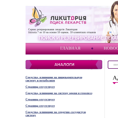
Сервис резервирования лекарств Ликитория
likitoria
7
из
10
на основе
59
оценок.
59
клиентских отзывов
ПОИСК И РЕЗЕРВИРОВАНИЕ ЛЕКАР
ГЛАВНАЯ
НОВО
А
Средства, влияющие на пищеварительную
систему и метаболизм
Страница отсутствует
Средства, влияющие на систему крови и гемопоэз
Страница отсутствует
Страница отсутствует
Средства, влияющие на сердечно-сосудистую
систему