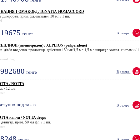
тенге
ГНАЦИЯ-ГОМАКОРД / IGNATIA-HOMACCORD
. д/перорал. прим. фл.-капельн. 30 мл / 1 шт.
el
19675
тенге
В резерв!
ЕПЛИОН (палиперидон) / XEPLION (paliperidone)
сп. д/в/м введения пролонгир. действия 150 мг/1,5 мл 1,5 мл шприц в компл. с иглами / 1
.
ssen-Cilag
982680
тенге
В резерв!
ТТА / NOTTA
л. / 12 шт.
tner
ступно под заказ
В резерв!
ТТА капли / NOTTA drops
 д/внутр. прим. 50 мл фл. / 1 шт.
tner
8248
тенге
В резерв!