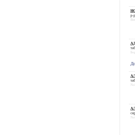
НО
р-р
Bit
АД
таб
Бо
До
АЛ
таб
No
АЛ
сир
No