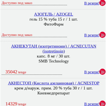
Доступно под заказ
В резерв!
АЗОГЕЛЬ / AZOGEL
гель 15 % туба 15 г / 1 шт.
ФитоФарм
Доступно под заказ
В резерв!
АКНЕКУТАН (изотретиноин) / ACNECUTAN
(isotretinoin)
капс. 8 мг / 30 шт.
SMB Technology
35042
В резерв!
tenge
АКНЕСТОП (Кислота азелаиновая) / ACNESTOP
крем д/наруж. прим. 20 % туба 30 г / 1 шт.
Киевмедпрепарат
14329
В резерв!
tenge