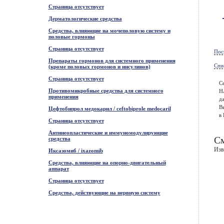
Страница отсутствует
Дерматологические средства
Средства, влияющие на мочеполовую систему и
половые гормоны
Страница отсутствует
Пос
Препараты гормонов для системного применения
Спи
(кроме половых гормонов и инсулинов)
Страница отсутствует
С
Противомикробные средства для системного
Н
применения
да
В
Цефтобипрол медокарил / ceftobiprole medocaril
в 
Страница отсутствует
Антинеопластические и иммуномодулирующие
См
средства
Изв
Иксазомиб / ixazomib
Средства, влияющие на опорно-двигательный
аппарат
Страница отсутствует
Средства, действующие на нервную систему