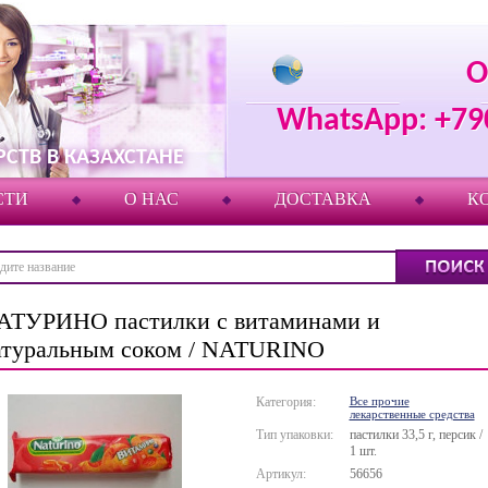
О
WhatsApp: +79
СТВ В КАЗАХСТАНЕ
СТИ
О НАС
ДОСТАВКА
К
АТУРИНО пастилки с витаминами и
атуральным соком / NATURINO
Категория:
Все прочие
лекарственные средства
Тип упаковки:
пастилки 33,5 г, персик /
1 шт.
Артикул:
56656