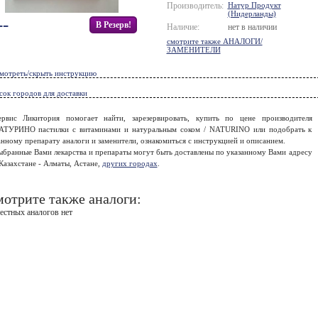
Производитель:
Натур Продукт
(Нидерланды)
--
В Резерв!
Наличие:
нет в наличии
смотрите также АНАЛОГИ/
ЗАМЕНИТЕЛИ
мотреть/скрыть инструкцию
сок городов для доставки
ервис Ликитория помогает найти, зарезервировать, купить по цене производителя
АТУРИНО пастилки с витаминами и натуральным соком / NATURINO или подобрать к
нному препарату аналоги и заменители, ознакомиться с инструкцией и описанием.
ыбранные Вами лекарства и препараты могут быть доставлены по указанному Вами адресу
Казахстане - Алматы, Астане,
других городах
.
отрите также аналоги:
естных аналогов нет