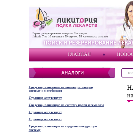
Сервис резервирования лекарств Ликитория
likitoria
7
из
10
на основе
59
оценок.
59
клиентских отзывов
ПОИСК И РЕЗЕРВИРОВАНИЕ ЛЕКАР
ГЛАВНАЯ
НОВО
Н
Средства, влияющие на пищеварительную
систему и метаболизм
н
Страница отсутствует
Средства, влияющие на систему крови и гемопоэз
Страница отсутствует
Страница отсутствует
Средства, влияющие на сердечно-сосудистую
систему