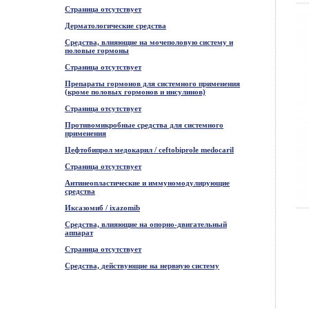
Страница отсутствует
Дерматологические средства
Средства, влияющие на мочеполовую систему и
половые гормоны
Страница отсутствует
Препараты гормонов для системного применения
(кроме половых гормонов и инсулинов)
Страница отсутствует
Противомикробные средства для системного
применения
Цефтобипрол медокарил / ceftobiprole medocaril
Страница отсутствует
Антинеопластические и иммуномодулирующие
средства
Иксазомиб / ixazomib
Средства, влияющие на опорно-двигательный
аппарат
Страница отсутствует
Средства, действующие на нервную систему