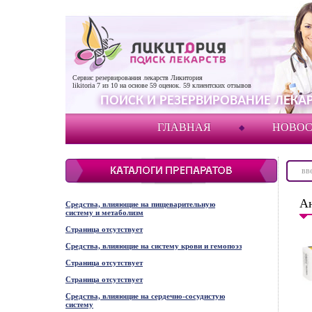
Сервис резервирования лекарств Ликитория
likitoria
7
из
10
на основе
59
оценок.
59
клиентских отзывов
ПОИСК И РЕЗЕРВИРОВАНИЕ ЛЕКАР
ГЛАВНАЯ
НОВО
А
Средства, влияющие на пищеварительную
систему и метаболизм
Страница отсутствует
Средства, влияющие на систему крови и гемопоэз
Страница отсутствует
Страница отсутствует
Средства, влияющие на сердечно-сосудистую
систему