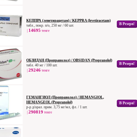
КЕППРА (леветирацетам) / KEPPRA (levetiracetam)
В Резерв!
табл., покр. п/о, 250 мг / 60 шт.
14695
|
тенге
ОБЗИДАН (Пропранолол) / OBSIDAN (Propranolol)
В Резерв!
табл. 40 мг / 100 шт.
29246
|
тенге
ГЕМАНГИОЛ (Пропранолол) / HEMANGIOL,
HEMANGEOL (Propranolol)
В Резерв!
р-р д/орал. прим. 3,75 мг/мл, фл. / 1 шт.
290819
|
тенге