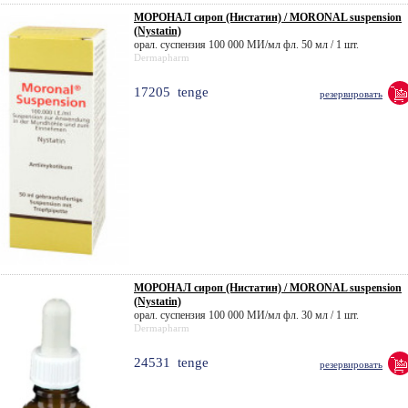
МОРОНАЛ сироп (Нистатин) / MORONAL suspension
(Nystatin)
орал. суспензия 100 000 МИ/мл фл. 50 мл / 1 шт.
Dermapharm
17205
tenge
резервировать
МОРОНАЛ сироп (Нистатин) / MORONAL suspension
(Nystatin)
орал. суспензия 100 000 МИ/мл фл. 30 мл / 1 шт.
Dermapharm
24531
tenge
резервировать