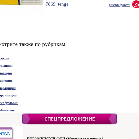
7869
tenge
резервировать
отрите также по рубрикам
татин
тамицин
химицин
цилоцин
партрицин
рролнитрин
зеофульвин
мбинации