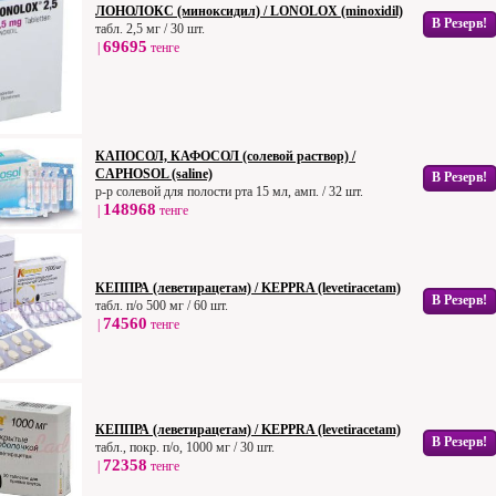
ЛОНОЛОКС (миноксидил) / LONOLOX (minoxidil)
В Резерв!
табл. 2,5 мг / 30 шт.
69695
|
тенге
КАПОСОЛ, КАФОСОЛ (солевой раствор) /
CAPHOSOL (saline)
В Резерв!
р-р солевой для полости рта 15 мл, амп. / 32 шт.
148968
|
тенге
КЕППРА (леветирацетам) / KEPPRA (levetiracetam)
В Резерв!
табл. п/о 500 мг / 60 шт.
74560
|
тенге
КЕППРА (леветирацетам) / KEPPRA (levetiracetam)
В Резерв!
табл., покр. п/о, 1000 мг / 30 шт.
72358
|
тенге