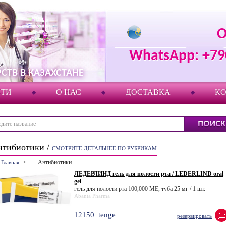
О
WhatsApp: +7
СТВ В КАЗАХСТАНЕ
СТИ
О НАС
ДОСТАВКА
К
нтибиотики /
СМОТРИТЕ ДЕТАЛЬНЕЕ ПО РУБРИКАМ
->
Антибиотики
Главная
ЛЕДЕРЛИНД гель для полости рта / LEDERLIND oral
gel
гель для полости рта 100,000 МЕ, туба 25 мг / 1 шт.
Abanta Pharma
12150
tenge
резервировать