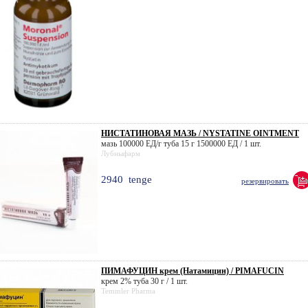
НИСТАТИНОВАЯ МАЗЬ / NYSTATINE OINTMENT
мазь 100000 ЕД/г туба 15 г 1500000 ЕД / 1 шт.
Лубныфарм
2940
tenge
резервировать
ПИМАФУЦИН крем (Натамицин) / PIMAFUCIN
крем 2% туба 30 г / 1 шт.
Temmler Pharma