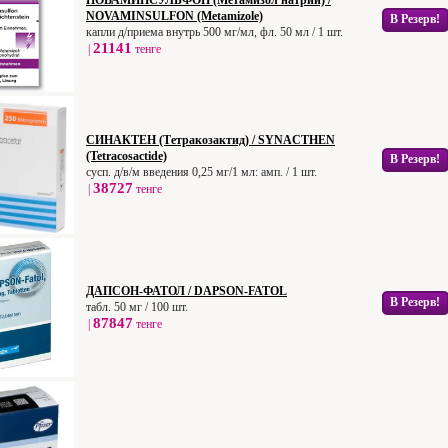
НОВАМИНСУЛЬФОН (Метамизол натрий) /
NOVAMINSULFON (Metamizole)
В Резерв!
капли д/приема внутрь 500 мг/мл, фл. 50 мл / 1 шт.
21141
|
тенге
СИНАКТЕН (Тетракозактид) / SYNACTHEN
(Tetracosactide)
В Резерв!
сусп. д/в/м введения 0,25 мг/1 мл: амп. / 1 шт.
38727
|
тенге
ДАПСОН-ФАТОЛ / DAPSON-FATOL
В Резерв!
табл. 50 мг / 100 шт.
87847
|
тенге