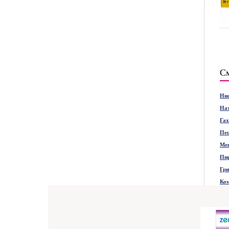
См
Нис
На
Га
Пе
Ме
Пи
Гри
Ко