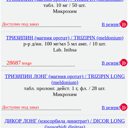
табл. 10 мг / 50 шт.
Микрохим
Доступно под заказ
В резерв!
ТРИЗИПИН (магния оротат) / TRIZIPIN (meldonium)
р-р д/ин. 100 мг/мл 5 мл амп. / 10 шт.
Lab. Inibsa
28687
В резерв!
tenge
ТРИЗИПИН ЛОНГ (магния оротат) / TRIZIPIN LONG
(meldonium)
табл. пролонг. дейст. 1 г, фл. / 28 шт.
Микрохим
Доступно под заказ
В резерв!
ДИКОР ЛОНГ (изосорбида динитрат) / DICOR LONG
(isosorbidi dinitras)