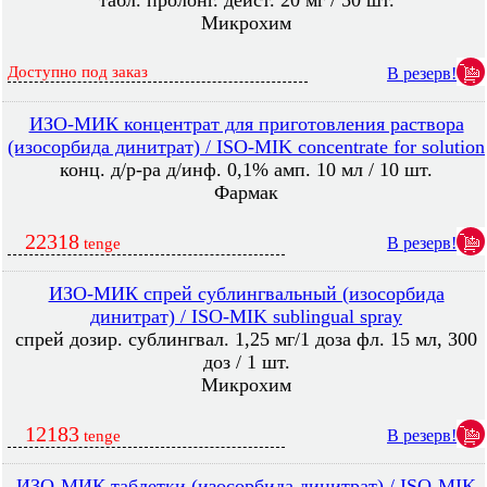
табл. пролонг. дейст. 20 мг / 50 шт.
Микрохим
Доступно под заказ
В резерв!
ИЗО-МИК концентрат для приготовления раствора
(изосорбида динитрат) / ISO-MIK concentrate for solution
конц. д/р-ра д/инф. 0,1% амп. 10 мл / 10 шт.
Фармак
22318
В резерв!
tenge
ИЗО-МИК спрей сублингвальный (изосорбида
динитрат) / ISO-MIK sublingual spray
спрей дозир. сублингвал. 1,25 мг/1 доза фл. 15 мл, 300
доз / 1 шт.
Микрохим
12183
В резерв!
tenge
ИЗО-МИК таблетки (изосорбида динитрат) / ISO-MIK