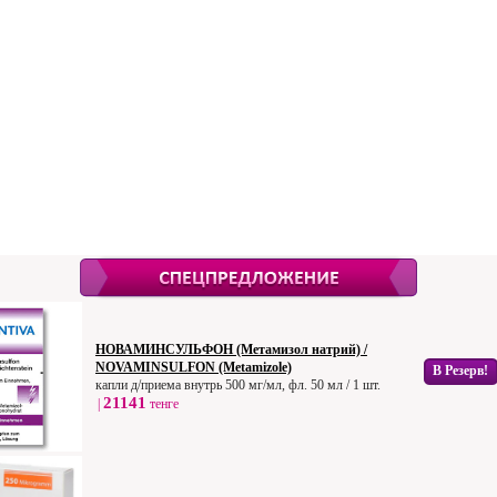
НОВАМИНСУЛЬФОН (Метамизол натрий) /
NOVAMINSULFON (Metamizole)
В Резерв!
капли д/приема внутрь 500 мг/мл, фл. 50 мл / 1 шт.
21141
|
тенге