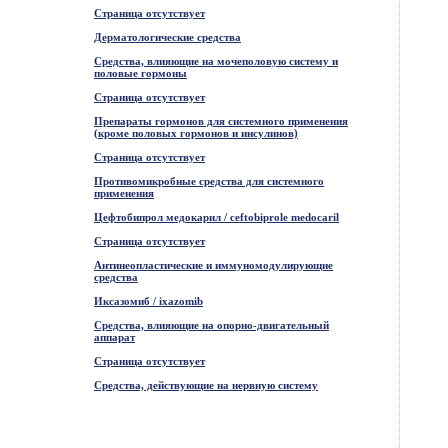
Страница отсутствует
Дерматологические средства
Средства, влияющие на мочеполовую систему и
половые гормоны
Страница отсутствует
Препараты гормонов для системного применения
(кроме половых гормонов и инсулинов)
Страница отсутствует
Противомикробные средства для системного
применения
Цефтобипрол медокарил / ceftobiprole medocaril
Страница отсутствует
Антинеопластические и иммуномодулирующие
средства
Иксазомиб / ixazomib
Средства, влияющие на опорно-двигательный
аппарат
Страница отсутствует
Средства, действующие на нервную систему