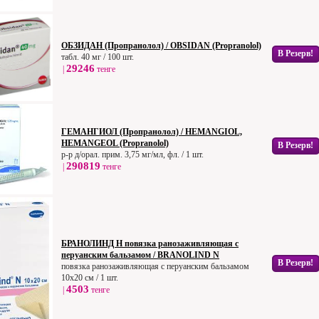
ОБЗИДАН (Пропранолол) / OBSIDAN (Propranolol)
В Резерв!
табл. 40 мг / 100 шт.
29246
|
тенге
ГЕМАНГИОЛ (Пропранолол) / HEMANGIOL,
HEMANGEOL (Propranolol)
В Резерв!
р-р д/орал. прим. 3,75 мг/мл, фл. / 1 шт.
290819
|
тенге
БРАНОЛИНД Н повязка ранозаживляющая с
перуанским бальзамом / BRANOLIND N
В Резерв!
повязка ранозаживляющая с перуанским бальзамом
10х20 см / 1 шт.
4503
|
тенге