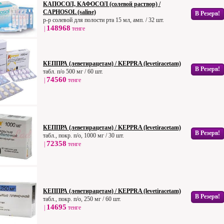
КАПОСОЛ, КАФОСОЛ (солевой раствор) /
CAPHOSOL (saline)
В Резерв!
р-р солевой для полости рта 15 мл, амп. / 32 шт.
148968
|
тенге
КЕППРА (леветирацетам) / KEPPRA (levetiracetam)
В Резерв!
табл. п/о 500 мг / 60 шт.
74560
|
тенге
КЕППРА (леветирацетам) / KEPPRA (levetiracetam)
В Резерв!
табл., покр. п/о, 1000 мг / 30 шт.
72358
|
тенге
КЕППРА (леветирацетам) / KEPPRA (levetiracetam)
В Резерв!
табл., покр. п/о, 250 мг / 60 шт.
14695
|
тенге