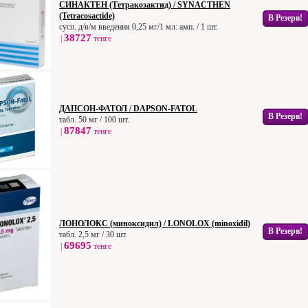
СИНАКТЕН (Тетракозактид) / SYNACTHEN
(Tetracosactide)
В Резерв!
сусп. д/в/м введения 0,25 мг/1 мл: амп. / 1 шт.
38727
|
тенге
ДАПСОН-ФАТОЛ / DAPSON-FATOL
В Резерв!
табл. 50 мг / 100 шт.
87847
|
тенге
ЛОНОЛОКС (миноксидил) / LONOLOX (minoxidil)
В Резерв!
табл. 2,5 мг / 30 шт.
69695
|
тенге