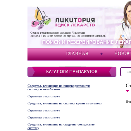
Сервис резервирования лекарств Ликитория
likitoria
7
из
10
на основе
59
оценок.
59
клиентских отзывов
ПОИСК И РЕЗЕРВИРОВАНИЕ ЛЕКАР
ГЛАВНАЯ
НОВО
Ст
Средства, влияющие на пищеварительную
систему и метаболизм
Страница отсутствует
Нет
Средства, влияющие на систему крови и гемопоэз
Страница отсутствует
Страница отсутствует
Средства, влияющие на сердечно-сосудистую
систему